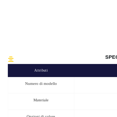
LQ ARMY offre il borsone tattico da palestra a prezzi altamente comp
equipaggiare una squadra tattica o di rifornire gli scaffali dei negozi
economicamente vantaggiose. Contattateci per ricevere i dettagli sugl
godetevi i risparmi significativi sugli ordini più consistenti.
Prodotto nei nostri stabilimenti certificati ISO9001 e BSCI, il borso
artigianalità. Vi invitiamo a esplorare l'intera gamma di prodotti n
nostre certificazioni dimostrano la nostra dedizione nel fornire attrezz
il mondo.