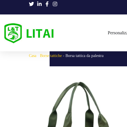
Personaliz
Casa
-
Borse tattiche
-
Borsa tattica da palestra