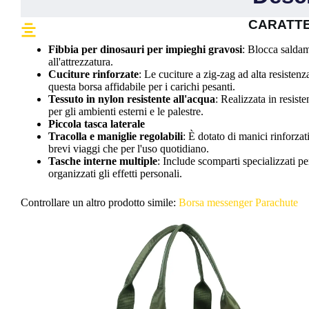
CARATTE
Fibbia per dinosauri per impieghi gravosi
: Blocca saldam
all'attrezzatura.
Cuciture rinforzate
: Le cuciture a zig-zag ad alta resisten
questa borsa affidabile per i carichi pesanti.
Tessuto in nylon resistente all'acqua
: Realizzata in resiste
per gli ambienti esterni e le palestre.
Piccola tasca laterale
Tracolla e maniglie regolabili
: È dotato di manici rinforzat
brevi viaggi che per l'uso quotidiano.
Tasche interne multiple
: Include scomparti specializzati pe
organizzati gli effetti personali.
Controllare un altro prodotto simile:
Borsa messenger Parachute