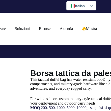
Italian
English
Spanish
zare
Soluzioni
Risorse
Azienda
Mostra
Portuguese
Arabic
French
German
Japanese
Borsa tattica da pale
Russian
Bulgarian
This tactical duffel bag has water-resistant 600D ny
compartments, and military-grade hardware like a d
Greek
adventures, and everyday rugged carry.
Czech
For wholesale or custom military-style tactical duffe
your deployment and outdoor carry needs.
Romanian
MOQ
200, 500, 1000, 5000, 10000pcs, qualsiasi qua