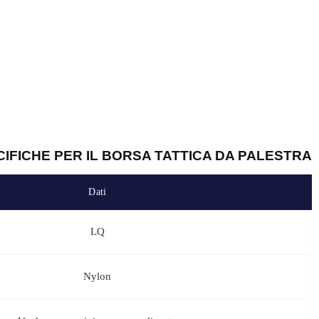
etitivi sia per ordini singoli che in blocco. Che si tratti di
, la nostra struttura flessibile dei prezzi garantisce soluzioni
i sconti per le grandi quantità, adattati alle vostre esigenze, e
IL CERTIFICATO E IL NOSTRO SHOW ROOM
ne tattico da palestra soddisfa i più elevati standard di qualità e
el nostro showroom, disponibile per visite virtuali o di persona. Le
ature tattiche di alta qualità, di cui si fidano i professionisti di tutto