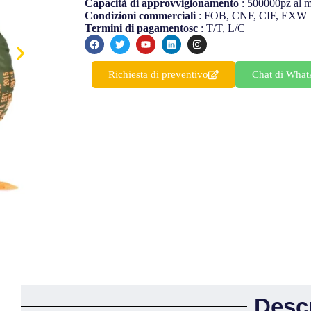
Ukrainian
Capacità di approvvigionamento
: 500000pz al 
Condizioni commerciali
: FOB, CNF, CIF, EXW
Finnish
Termini di pagamentosc
: T/T, L/C
Korean
Swedish
Richiesta di preventivo
Chat di Wha
Indonesian
Lithuanian
Turkish
Desc