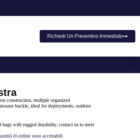
Richiedi Un Preventivo Immediato
stra
lon construction, multiple organized
inosaur buckle, ideal for deployments, outdoor
l bags with rugged durability, contact us to meet
ntità di ordine sono accettabili.