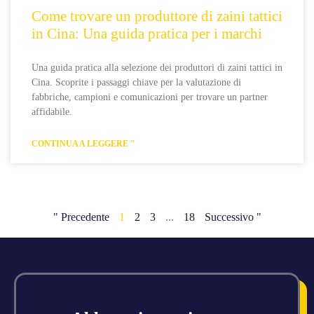
Come trovare un produttore di zaini tattici
in Cina: Una guida pratica per i marchi
Una guida pratica alla selezione dei produttori di zaini tattici in
Cina. Scoprite i passaggi chiave per la valutazione di
fabbriche, campioni e comunicazioni per trovare un partner
affidabile.
CONTINUA A LEGGERE "
" Precedente
1
2
3
...
18
Successivo "