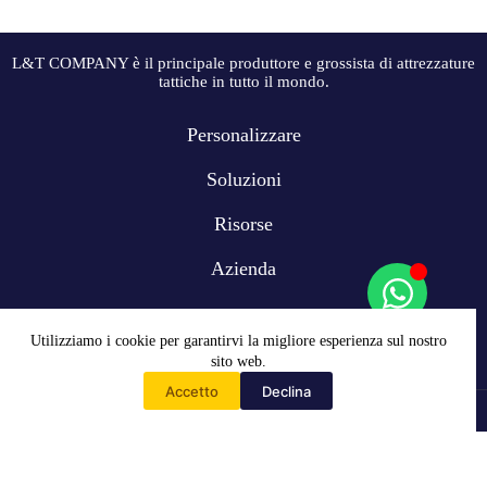
L&T COMPANY è il principale produttore e grossista di attrezzature
tattiche in tutto il mondo.
Personalizzare
Soluzioni
Risorse
Azienda
Utilizziamo i cookie per garantirvi la migliore esperienza sul nostro
sito web.
Accetto
Declina
Casa
Copyright © 2009-2024 L&T COMPANY Co, Ltd. Tutti i diritti
riservati
WhatsApp