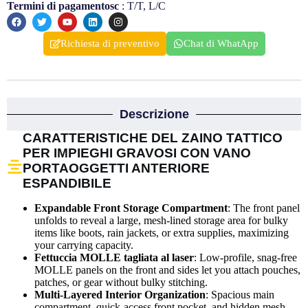
Termini di pagamentosc
: T/T, L/C
Richiesta di preventivo
Chat di WhatApp
Descrizione
CARATTERISTICHE DEL ZAINO TATTICO
PER IMPIEGHI GRAVOSI CON VANO
PORTAOGGETTI ANTERIORE
ESPANDIBILE
Expandable Front Storage Compartment
: The front panel
unfolds to reveal a large, mesh-lined storage area for bulky
items like boots, rain jackets, or extra supplies, maximizing
your carrying capacity.
Fettuccia MOLLE tagliata al laser
: Low-profile, snag-free
MOLLE panels on the front and sides let you attach pouches,
patches, or gear without bulky stitching.
Multi-Layered Interior Organization
: Spacious main
compartment, quick-access front pocket, and hidden mesh