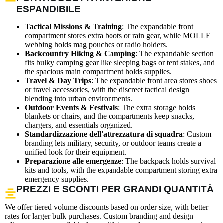
ESPANDIBILE
Tactical Missions & Training
: The expandable front
compartment stores extra boots or rain gear, while MOLLE
webbing holds mag pouches or radio holders.
Backcountry Hiking & Camping
: The expandable section
fits bulky camping gear like sleeping bags or tent stakes, and
the spacious main compartment holds supplies.
Travel & Day Trips
: The expandable front area stores shoes
or travel accessories, with the discreet tactical design
blending into urban environments.
Outdoor Events & Festivals
: The extra storage holds
blankets or chairs, and the compartments keep snacks,
chargers, and essentials organized.
Standardizzazione dell'attrezzatura di squadra
: Custom
branding lets military, security, or outdoor teams create a
unified look for their equipment.
Preparazione alle emergenze
: The backpack holds survival
kits and tools, with the expandable compartment storing extra
emergency supplies.
PREZZI E SCONTI PER GRANDI QUANTITÀ
We offer tiered volume discounts based on order size, with better
rates for larger bulk purchases. Custom branding and design