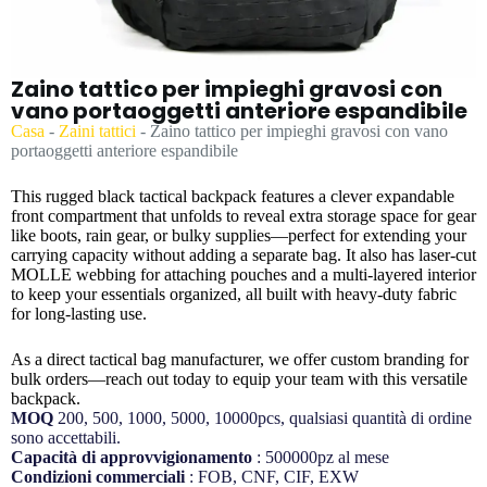
Zaino tattico per impieghi gravosi con
vano portaoggetti anteriore espandibile
Casa
-
Zaini tattici
-
Zaino tattico per impieghi gravosi con vano
portaoggetti anteriore espandibile
This rugged black tactical backpack features a clever expandable
front compartment that unfolds to reveal extra storage space for gear
like boots, rain gear, or bulky supplies—perfect for extending your
carrying capacity without adding a separate bag. It also has laser-cut
MOLLE webbing for attaching pouches and a multi-layered interior
to keep your essentials organized, all built with heavy-duty fabric
for long-lasting use.
As a direct tactical bag manufacturer, we offer custom branding for
bulk orders—reach out today to equip your team with this versatile
backpack.
MOQ
200, 500, 1000, 5000, 10000pcs, qualsiasi quantità di ordine
sono accettabili.
Capacità di approvvigionamento
: 500000pz al mese
Condizioni commerciali
: FOB, CNF, CIF, EXW