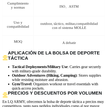
Cumplimiento
ISO、ASTM
y normas
Uso y
outdoor, táctico, militar,compatibilidad
compatibilidad
con el sistema MOLLE
MOQ
A debatir
APLICACIÓN DE LA BOLSA DE DEPORTE
TÁCTICA
Tactical Deployments/Military Use
: Carries gear securely
with military-grade durability.
Outdoor Adventures (Hiking, Camping)
: Stores supplies
while resisting moisture and abrasion.
Gym/Travel
: Organizes workout or travel essentials with
quick-access pockets.
PRECIOS Y DESCUENTOS POR VOLUMEN
En LQ ARMY, ofrecemos la bolsa de deporte táctica a precios muy
competitivos, tanto para pedidos individuales como al por mayor.