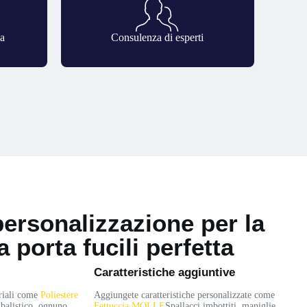
na
Consulenza di esperti
personalizzazione per la
 porta fucili perfetta
Caratteristiche aggiuntive
eriali come
Poliestere
Aggiungete caratteristiche personalizzate come
 balistico, ognuno
Fettuccia MOLLE
Spallacci imbottiti, maniglie