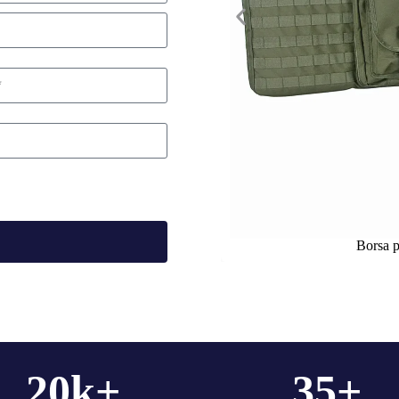
Ukrainian
Finnish
Korean
Swedish
Indonesian
Lithuanian
Turkish
Borsa pe
20
k+
35
+