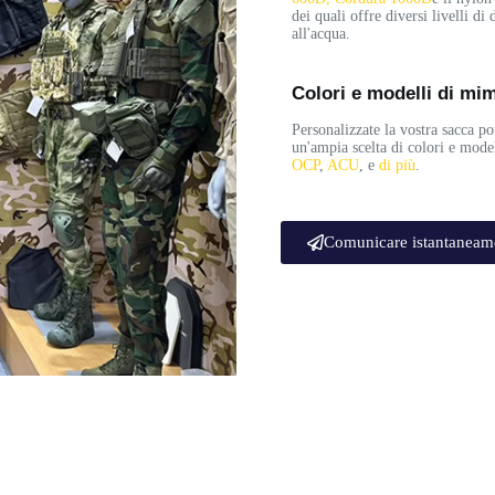
dei quali offre diversi livelli di 
all'acqua.
Colori e modelli di mi
Personalizzate la vostra sacca po
un'ampia scelta di colori e model
OCP
,
ACU
, e
di più
.
Comunicare istantaneam