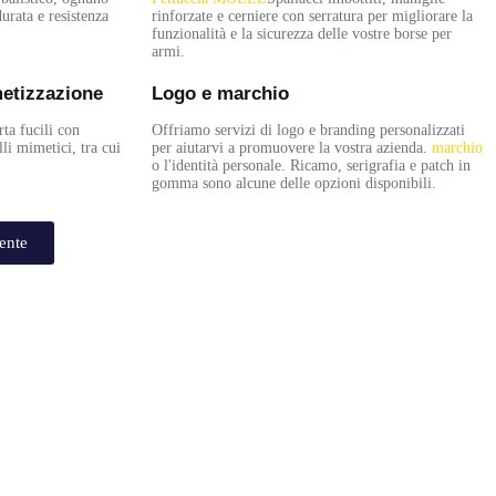
durata e resistenza
rinforzate e cerniere con serratura per migliorare la
funzionalità e la sicurezza delle vostre borse per
armi.
metizzazione
Logo e marchio
rta fucili con
Offriamo servizi di logo e branding personalizzati
li mimetici, tra cui
per aiutarvi a promuovere la vostra azienda.
marchio
o l'identità personale. Ricamo, serigrafia e patch in
gomma sono alcune delle opzioni disponibili.
ente