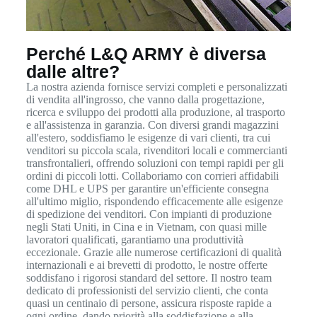
Perché L&Q ARMY è diversa
dalle altre?
La nostra azienda fornisce servizi completi e personalizzati
di vendita all'ingrosso, che vanno dalla progettazione,
ricerca e sviluppo dei prodotti alla produzione, al trasporto
e all'assistenza in garanzia. Con diversi grandi magazzini
all'estero, soddisfiamo le esigenze di vari clienti, tra cui
venditori su piccola scala, rivenditori locali e commercianti
transfrontalieri, offrendo soluzioni con tempi rapidi per gli
ordini di piccoli lotti. Collaboriamo con corrieri affidabili
come DHL e UPS per garantire un'efficiente consegna
all'ultimo miglio, rispondendo efficacemente alle esigenze
di spedizione dei venditori. Con impianti di produzione
negli Stati Uniti, in Cina e in Vietnam, con quasi mille
lavoratori qualificati, garantiamo una produttività
eccezionale. Grazie alle numerose certificazioni di qualità
internazionali e ai brevetti di prodotto, le nostre offerte
soddisfano i rigorosi standard del settore. Il nostro team
dedicato di professionisti del servizio clienti, che conta
quasi un centinaio di persone, assicura risposte rapide a
ogni ordine, dando priorità alla soddisfazione e alla