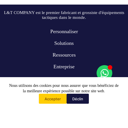
L&T COMPANY est le premier fabricant et grossiste d'équipements
tactiques dans le monde.
Personnaliser
Solutions
Ressources
Entreprise
Nous utilisons des cookies pour nous assurer que vous bénéficiez de
la meilleure expérience possible sur notre site web.
Accepter
Déclin
Accueil
Copyright © 2009-2024 L&T COMPANY Co, Ltd. Tous droits
réservés
WhatsApp