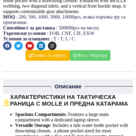
bottle pocket with a drawstring closure. Enhanced with MOLLE
webbing, two diagonal inlets, and a vertical front buckle strap, it
supports customizable gear attachments.
MOQ
: 200, 500, 1000, 5000, 10000pcs, всяка поръчка qty са
приемливи.
Способност за доставка
: 500000pcs на месец
Търговски условия
: FOB, CNF, CIF, EXW
Условия за плащанеc
: T / T, L / C
Заявка за оферта
Чат с WhatApp
Описание
ХАРАКТЕРИСТИКИ НА ТАКТИЧЕСКА
РАНИЦА С MOLLE И ПРЕДНА КАТАРАМА
Spacious Compartments
: Features a large main
compartment with a dedicated laptop sleeve.
Versatile Storage
: Includes a side water bottle pocket with
drawstring closure, a phone pocket sized for most