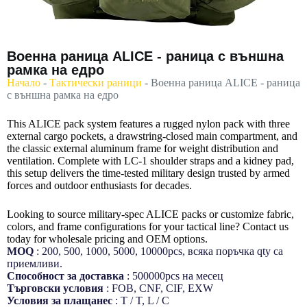
Военна раница ALICE - раница с външна
рамка на едро
Начало
-
Тактически раници
-
Военна раница ALICE - раница
с външна рамка на едро
This ALICE pack system features a rugged nylon pack with three
external cargo pockets, a drawstring-closed main compartment, and
the classic external aluminum frame for weight distribution and
ventilation. Complete with LC-1 shoulder straps and a kidney pad,
this setup delivers the time-tested military design trusted by armed
forces and outdoor enthusiasts for decades.
Looking to source military-spec ALICE packs or customize fabric,
colors, and frame configurations for your tactical line? Contact us
today for wholesale pricing and OEM options.
MOQ
: 200, 500, 1000, 5000, 10000pcs, всяка поръчка qty са
приемливи.
Способност за доставка
: 500000pcs на месец
Търговски условия
: FOB, CNF, CIF, EXW
Условия за плащанеc
: T / T, L / C