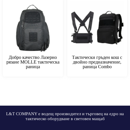
Добро качество Лазерно
Тактически гръден кош с
рязане MOLLE тактическа
двойно предназначение,
раница
раница Combo
L&T COMPANY е водещ производител и търговец на едро на
тактическо оборудване в световен мащаб