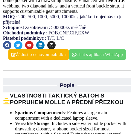
bottle pocket with a drawstring closure. Enhanced with MOLLE
webbing, two diagonal inlets, and a vertical front buckle strap, it
supports customizable gear attachments.
MOQ
: 200, 500, 1000, 5000, 10000ks, jakákoli objednávka je
přijatelná.
Schopnost zásobování
: 500000ks měsíčně
Obchodní podmínky
: FOB,CNF,CIF,EXW
Platební podmínkyc
: T/T, L/C
Žádost o cenovou nabídku
Chat s aplikací WhatApp
Popis
VLASTNOSTI TAKTICKÝ BATOH S
POPRUHEM MOLLE A PŘEDNÍ PŘEZKOU
Spacious Compartments
: Features a large main
compartment with a dedicated laptop sleeve.
Versatile Storage
: Includes a side water bottle pocket with
drawstring closure, a phone pocket sized for most