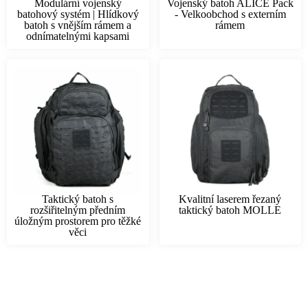
Modulární vojenský
Vojenský batoh ALICE Pack
batohový systém | Hlídkový
- Velkoobchod s externím
batoh s vnějším rámem a
rámem
odnímatelnými kapsami
Taktický batoh s
Kvalitní laserem řezaný
rozšiřitelným předním
taktický batoh MOLLE
úložným prostorem pro těžké
věci