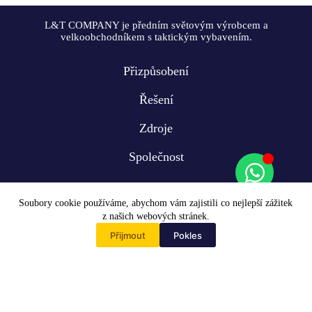
L&T COMPANY je předním světovým výrobcem a
velkoobchodníkem s taktickým vybavením.
Přizpůsobení
Řešení
Zdroje
Společnost
Soubory cookie používáme, abychom vám zajistili co nejlepší zážitek
z našich webových stránek.
Přijmout
Pokles
Home
Copyright © 2009-2024 L&T COMPANY Co, Ltd. Všechna práva
vyhrazena
WhatsApp
E-mail