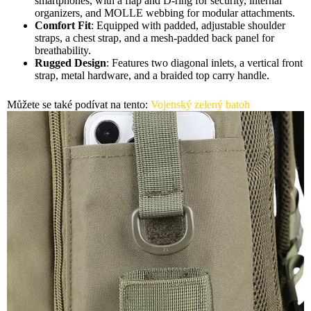
smartphones, with a flap and D-ring for security, internal
organizers, and MOLLE webbing for modular attachments.
Comfort Fit
: Equipped with padded, adjustable shoulder
straps, a chest strap, and a mesh-padded back panel for
breathability.
Rugged Design
: Features two diagonal inlets, a vertical front
strap, metal hardware, and a braided top carry handle.
Můžete se také podívat na tento:
Vojenský zelený batoh