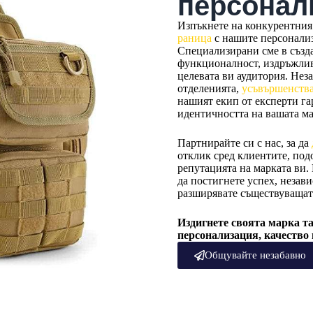
персонал
Изпъкнете на конкурентния 
раница
с нашите персонал
Специализирани сме в създа
функционалност, издръжливо
целевата ви аудитория. Нез
отделенията,
усъвършенств
нашият екип от експерти га
идентичността на вашата ма
Партнирайте си с нас, за да
отклик сред клиентите, под
репутацията на марката ви.
да постигнете успех, незав
разширявате съществуващат
Издигнете своята марка та
персонализация, качество 
Общувайте незабавно