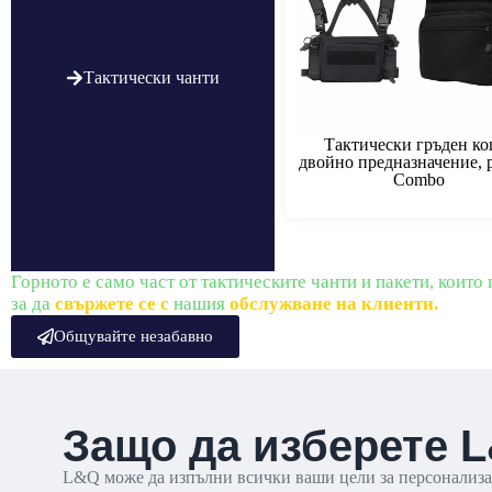
Тактически чанти
Тактически гръден ко
двойно предназначение, 
Combo
Горното е само част от тактическите чанти и пакети, които
за да
свържете се с
нашия
обслужване на клиенти.
Общувайте незабавно
Защо да изберете 
L&Q може да изпълни всички ваши цели за персонализац