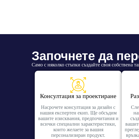
Започнете да пе
Само с няколко стъпки създайте своя собствена та
Консултация за проектиране
Раз
Насрочете консултация за дизайн с
Сле
нашия експертен екип. Ще обсъдим
на
вашите изисквания, предпочитания и
съз
всички специални характеристики,
вашит
които желаете за вашия
прегле
персонализиран продукт.
връзка