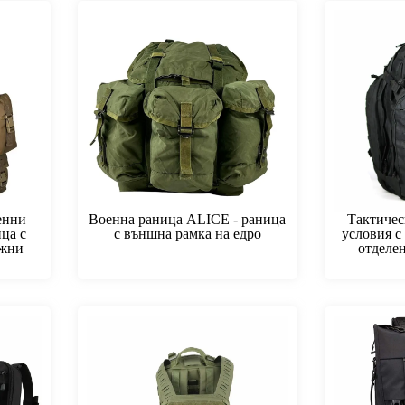
енни
Военна раница ALICE - раница
Тактичес
ца с
с външна рамка на едро
условия с
ижни
отделен