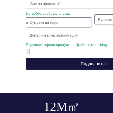
По-добре съобразено с вас
Персонализирани продуктови файлове (по избор)
Подаване на
12
M㎡