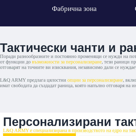
Фабрична зона
Тактически чанти и р
Поради разнообразните и постоянно променящи се нужди на потр
от функции до
възможности за персонализиране
, тези раници п
отговарят на точните ви изисквания, независимо дали се нужд
L&Q ARMY предлага цялостни
опции за персонализиране
, вкл
имат свободата да създадат раница, която напълно отговаря на
Персонализирани такт
L&Q ARMY е специализирана в производството на едро на такт