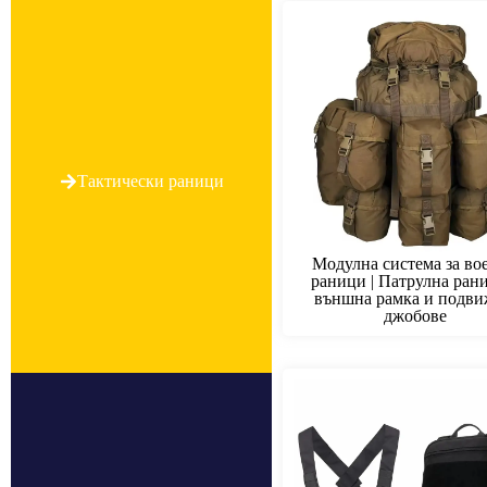
Тактически раници
Модулна система за во
раници | Патрулна рани
външна рамка и подв
джобове