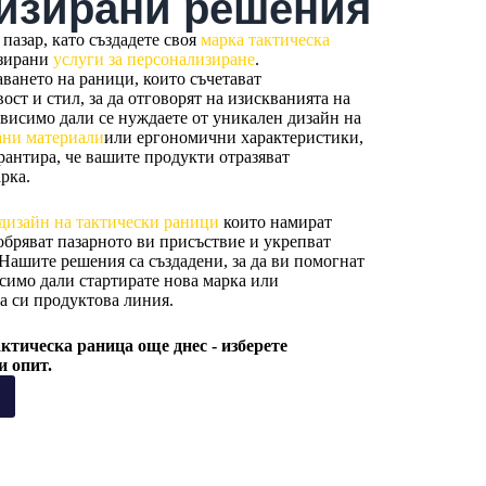
изирани решения
пазар, като създадете своя
марка тактическа
изирани
услуги за персонализиране
.
ването на раници, които съчетават
ст и стил, за да отговорят на изискванията на
ависимо дали се нуждаете от уникален дизайн на
ани материали
или ергономични характеристики,
рантира, че вашите продукти отразяват
рка.
дизайн на тактически раници
които намират
обряват пазарното ви присъствие и укрепват
 Нашите решения са създадени, за да ви помогнат
исимо дали стартирате нова марка или
а си продуктова линия.
ктическа раница още днес - изберете
и опит.