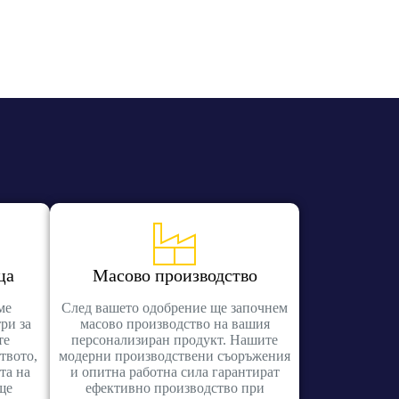
ца
Масово производство
ме
След вашето одобрение ще започнем
ри за
масово производство на вашия
те
персонализиран продукт. Нашите
твото,
модерни производствени съоръжения
та на
и опитна работна сила гарантират
ще
ефективно производство при