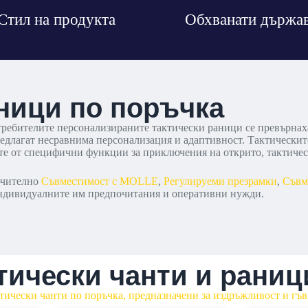
Стил на продукта
Обхванати държа
аници по поръчка
ебителите персонализираните тактически раници се превърнаха 
редлагат несравнима персонализация и адаптивност. Тактическите
аете от специфични функции за приключения на открито, тактич
ючително
Съвместимост с MOLLE
,
Регулируеми презрамки
,
Съвм
 индивидуалните им предпочитания и оперативни нужди.
ически чанти и раници
ически чанти по поръчка, предназначени за издръжливост и гъв