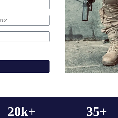
Finnish
Korean
Swedish
Indonesian
Italian
Lithuanian
Turkish
20
k+
35
+