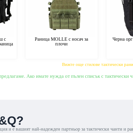
ш с
Раница MOLLE с носач за
Черна орг
раница
плочи
Вижте още стилове тактически ран
 предлагаме. Ако имате нужда от пълен списък с тактически ч
L&Q?
ия и е вашият най-надежден партньор за тактически чанти и р