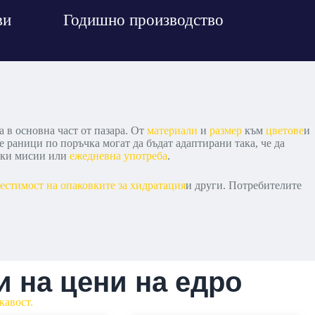
ви
Годишно производство
в основна част от пазара. От
материали
и
размер
към
цветове
и
 раници по поръчка могат да бъдат адаптирани така, че да
ески мисии или
ежедневна употреба
.
естимост на опаковките за хидратация
и други. Потребителите
 на цени на едро
кавост.