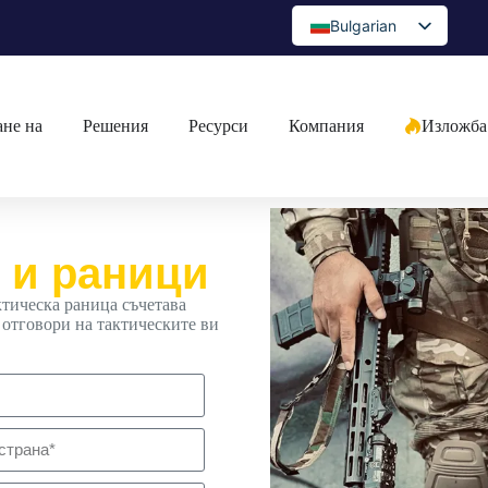
Bulgarian
English
Spanish
не на
Решения
Ресурси
Компания
Изложба
Portuguese
Arabic
French
German
 и раници
Japanese
ктическа раница съчетава
Russian
 отговори на тактическите ви
Greek
Czech
Romanian
Ukrainian