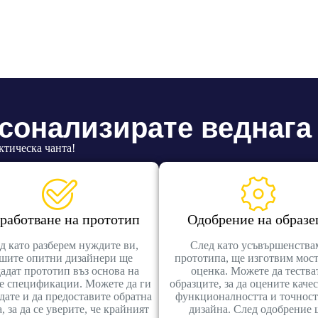
рсонализирате веднага
ктическа чанта!
работване на прототип
Одобрение на образе
д като разберем нуждите ви,
След като усъвършенства
шите опитни дизайнери ще
прототипа, ще изготвим мост
дадат прототип въз основа на
оценка. Можете да тества
е спецификации. Можете да ги
образците, за да оцените качес
дате и да предоставите обратна
функционалността и точност
, за да се уверите, че крайният
дизайна. След одобрение 