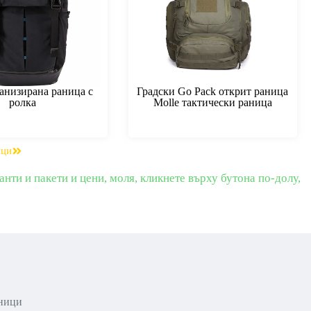
анизирана раница с
Градски Go Pack открит раница
ролка
Molle тактически раница
ици
анти и пакети и цени, моля, кликнете върху бутона по-долу,
аници