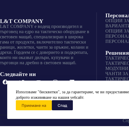
Персона
L&T COMPANY
ОПЦИИ ЗА
ВАРИАНТИ
L&T COMPANY е водещ производител и
ОПЦИИ З
търговец на едро на тактическо оборудване в
ПЕРСОНА
световен мащаб, специализиран в широка
ПЕРСОНА
гама от продукти, включително тактически
раници, жилетки, чанти за оръжие, колани и
Решения
дрехи. Гордеем се с доверието и подкрепата,
които ни оказват дилъри, купувачи и
ТАКТИЧЕС
търговци на дребно в световен мащаб.
ТАКТИЧЕ
МОДУЛНИ
Следвайте ни
ЧАНТИ ЗА
ТАКТИЧЕ
Използваме "бисквитки", за да гарантираме, че ви предоставяме
доброто изживяване на нашия уебсайт.
Приемане на
Спад
Co