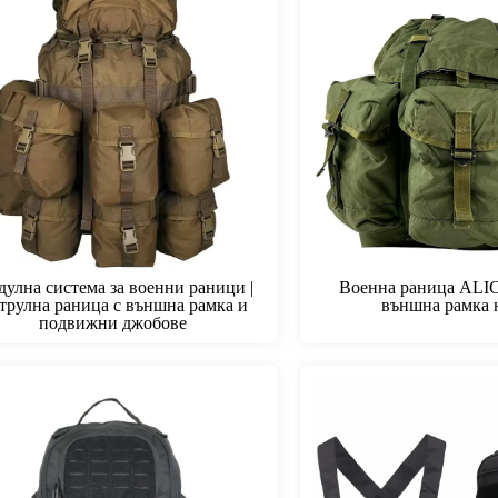
Finnish
Korean
Swedish
Indonesian
Italian
Lithuanian
Turkish
улна система за военни раници |
Военна раница ALIC
трулна раница с външна рамка и
външна рамка 
подвижни джобове