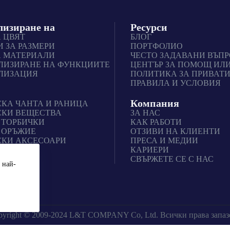
лизиране на
Ресурси
 ЦВЯТ
БЛОГ
 ЗА РАЗМЕРИ
ПОРТФОЛИО
А МАТЕРИАЛИ
ЧЕСТО ЗАДАВАНИ ВЪП
ЛИЗИРАНЕ НА ФУНКЦИИТЕ
ЦЕНТЪР ЗА ПОМОЩ ИЛ
ЛИЗАЦИЯ
ПОЛИТИКА ЗА ПРИВАТ
ПРАВИЛА И УСЛОВИЯ
Компания
КА ЧАНТА И РАНИЦА
СКИ ВЕЩЕСТВА
ЗА НАС
 ТОРБИЧКИ
КАК РАБОТИ
 ОРЪЖИЕ
ОТЗИВИ НА КЛИЕНТИ
СКИ АКСЕСОАРИ
ПРЕСА И МЕДИИ
КАРИЕРИ
СВЪРЖЕТЕ СЕ С НАС
 най-
pyright © 2009-2024 L&T COMPANY Co, Ltd. Всички права запаз