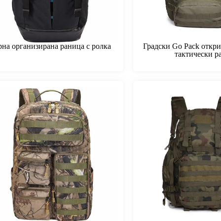
рна организирана раница с ролка
Градски Go Pack откри
тактически р