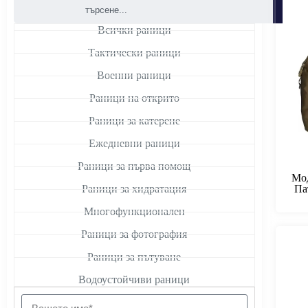
Всички раници
Тактически раници
Военни раници
Раници на открито
Раници за катерене
Ежедневни раници
Раници за първа помощ
Мод
Па
Раници за хидратация
Многофункционален
Раници за фотография
Раници за пътуване
Водоустойчиви раници