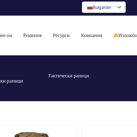
Bulgarian
English
Spanish
не на
Решения
Ресурси
Компания
Изложба
Portuguese
Arabic
French
German
Тактически раници
Japanese
ски раници
Russian
Greek
Czech
Romanian
Ukrainian