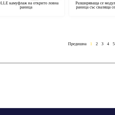
LE камуфлаж на открито ловна
Разширяваща се модул
раница
раница със сваляща с
Предишна
1
2
3
4
5