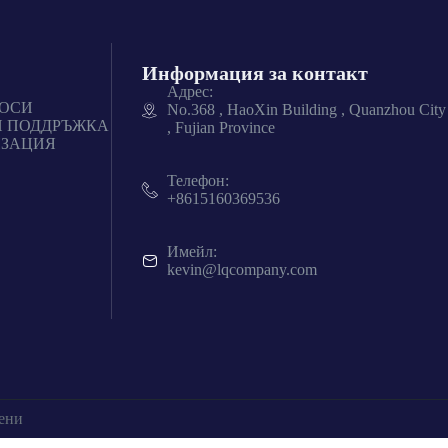
Информация за контакт
Адрес:
РОСИ
No.368 , HaoXin Building , Quanzhou City
И ПОДДРЪЖКА
, Fujian Province
ИЗАЦИЯ
Телефон:
+8615160369536
Имейл:
kevin@lqcompany.com
ени