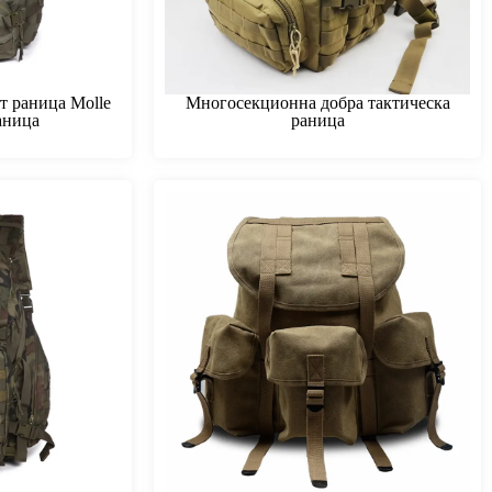
т раница Molle
Многосекционна добра тактическа
аница
раница