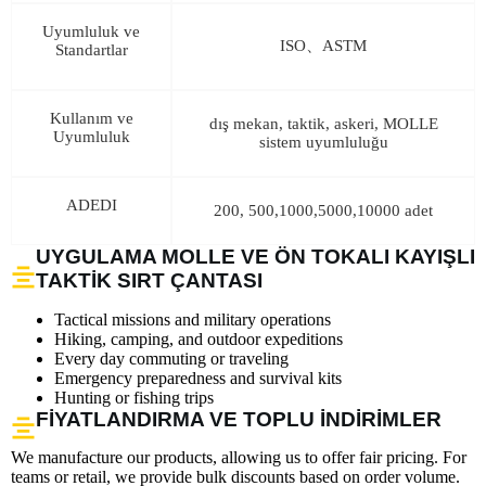
Uyumluluk ve
ISO、ASTM
Standartlar
Kullanım ve
dış mekan, taktik, askeri, MOLLE
Uyumluluk
sistem uyumluluğu
ADEDI
200, 500,1000,5000,10000 adet
UYGULAMA MOLLE VE ÖN TOKALI KAYIŞLI
TAKTIK SIRT ÇANTASI
Tactical missions and military operations
Hiking, camping, and outdoor expeditions
Every day commuting or traveling
Emergency preparedness and survival kits
Hunting or fishing trips
FIYATLANDIRMA VE TOPLU İNDIRIMLER
We manufacture our products, allowing us to offer fair pricing. For
teams or retail, we provide bulk discounts based on order volume.