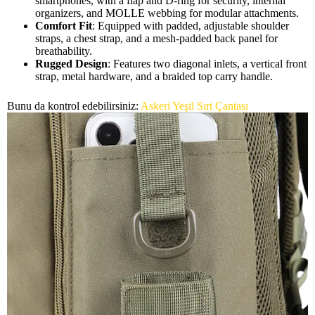
smartphones, with a flap and D-ring for security, internal
organizers, and MOLLE webbing for modular attachments.
Comfort Fit
: Equipped with padded, adjustable shoulder
straps, a chest strap, and a mesh-padded back panel for
breathability.
Rugged Design
: Features two diagonal inlets, a vertical front
strap, metal hardware, and a braided top carry handle.
Bunu da kontrol edebilirsiniz:
Askeri Yeşil Sırt Çantası