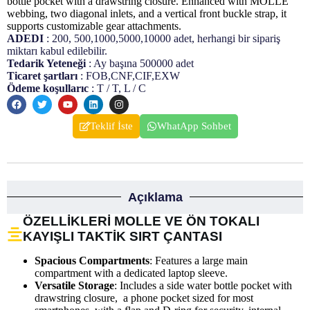
bottle pocket with a drawstring closure. Enhanced with MOLLE
webbing, two diagonal inlets, and a vertical front buckle strap, it
supports customizable gear attachments.
ADEDI
: 200, 500,1000,5000,10000 adet, herhangi bir sipariş
miktarı kabul edilebilir.
Tedarik Yeteneği
: Ay başına 500000 adet
Ticaret şartları
: FOB,CNF,CIF,EXW
Ödeme koşullarıc
: T / T, L / C
Teklif İste
WhatApp Sohbet
Açıklama
ÖZELLIKLERI MOLLE VE ÖN TOKALI
KAYIŞLI TAKTIK SIRT ÇANTASI
Spacious Compartments
: Features a large main
compartment with a dedicated laptop sleeve.
Versatile Storage
: Includes a side water bottle pocket with
drawstring closure, a phone pocket sized for most