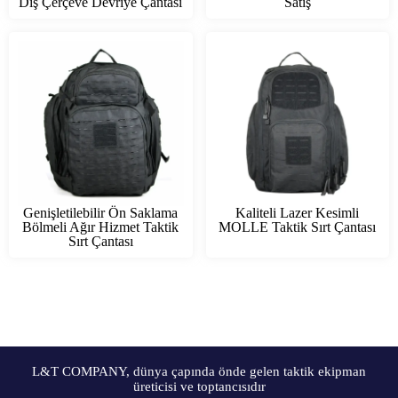
Dış Çerçeve Devriye Çantası
Satış
Genişletilebilir Ön Saklama
Kaliteli Lazer Kesimli
Bölmeli Ağır Hizmet Taktik
MOLLE Taktik Sırt Çantası
Sırt Çantası
L&T COMPANY, dünya çapında önde gelen taktik ekipman
üreticisi ve toptancısıdır