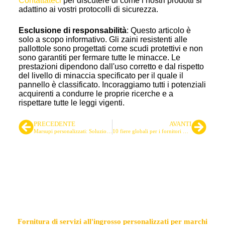
Contattateci
per discutere di come i nostri prodotti si
adattino ai vostri protocolli di sicurezza.
Esclusione di responsabilità
: Questo articolo è
solo a scopo informativo. Gli zaini resistenti alle
pallottole sono progettati come scudi protettivi e non
sono garantiti per fermare tutte le minacce. Le
prestazioni dipendono dall'uso corretto e dal rispetto
del livello di minaccia specificato per il quale il
pannello è classificato. Incoraggiamo tutti i potenziali
acquirenti a condurre le proprie ricerche e a
rispettare tutte le leggi vigenti.
PRECEDENTE
AVANTI
Marsupi personalizzati: Soluzioni durevoli per uso tattico, all'aperto e quotidiano
10 fiere globali per i fornitori di attrezzature tattiche e di sicurezza
Fornitore leader di borse e zaini
tattici
Fornitura di servizi all'ingrosso personalizzati per marchi