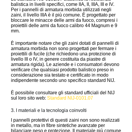
balistica in livelli specifici, come IIA, II, IIIA, III e IV.
Per i pannelli di armatura morbida utilizzati negli
zaini, il livello IIIA è il più comune. È progettato per
bloccare le minacce delle armi da fuoco, compresi i
proiettili delle armi da fuoco calibro 44 Magnum e 9
mm.
È importante notare che gli zaini dotati di pannelli di
armatura morbida non sono progettati per fermare i
proiettili di fucile (che richiedono una protezione di
livello III o IV, in genere costituita da piastre di
armatura rigida). Le aziende e i consumatori devono
verificare che qualsiasi prodotto balistico preso in
considerazione sia testato e certificato in modo
indipendente secondo uno specifico standard NIJ.
È possibile consultare gli standard ufficiali del NIJ
sul loro sito web:
Standard NIJ-0101.07
3. I materiali e la tecnologia coinvolti
I pannelli protettivi di questi zaini non sono realizzati
in metallo, ma in fibre sintetiche avanzate per
bilanciare peso e protezione. Il materiale più comune