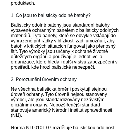
produktech.
1. Co jsou to balisticky odolné batohy?
Balisticky odolné batohy jsou standardní batohy
vybavené ochranným panelem z balisticky odolných
materiálů. Tyto panely, které se obvykle vkládají do
vyhrazené přihrádky v blízkosti zad, umožňují, aby
batoh v kritických situacích fungoval jako přenosný
štít. Tyto výrobky jsou určeny k ochraně životně
důležitých orgánů a používají je jednotlivci a
organizace, které hledají další vrstvu zabezpečení v
prostředí, kde hrozí balistické nebezpečí.
2. Porozumění úrovním ochrany
Ne všechna balistická brnění poskytují stejnou
úroveň ochrany. Tyto úrovně nejsou stanoveny
výrobci, ale jsou standardizovány nezávislými
oficiálními orgány. Nejrozšířenější standard
stanovuje americký Národní institut spravedlnosti
(NIJ).
Norma NIJ-0101.07 rozděluje balistickou odolnost