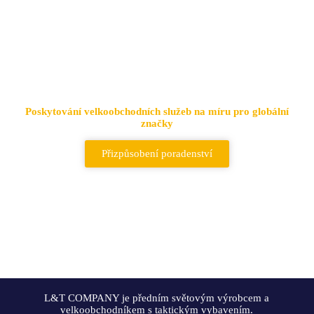
Přední dodavatel taktických
tašek a batohů
Poskytování velkoobchodních služeb na míru pro globální
značky
Přizpůsobení poradenství
L&T COMPANY je předním světovým výrobcem a
velkoobchodníkem s taktickým vybavením.