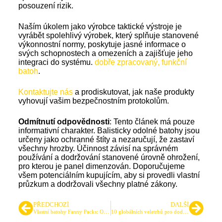
posouzení rizik.
Naším úkolem jako výrobce taktické výstroje je
vyrábět spolehlivý výrobek, který splňuje stanovené
výkonnostní normy, poskytuje jasné informace o
svých schopnostech a omezeních a zajišťuje jeho
integraci do systému.
dobře zpracovaný, funkční
batoh
.
Kontaktujte nás
a prodiskutovat, jak naše produkty
vyhovují vašim bezpečnostním protokolům.
Odmítnutí odpovědnosti
: Tento článek má pouze
informativní charakter. Balisticky odolné batohy jsou
určeny jako ochranné štíty a nezaručují, že zastaví
všechny hrozby. Účinnost závisí na správném
používání a dodržování stanovené úrovně ohrožení,
pro kterou je panel dimenzován. Doporučujeme
všem potenciálním kupujícím, aby si provedli vlastní
průzkum a dodržovali všechny platné zákony.
PŘEDCHOZÍ
DALŠÍ
Vlastní batohy Fanny Packs: Odolná řešení pro taktické, outdoorové i každodenní použití.
10 globálních veletrhů pro dodavatele taktického a bezpečnostního vybavení