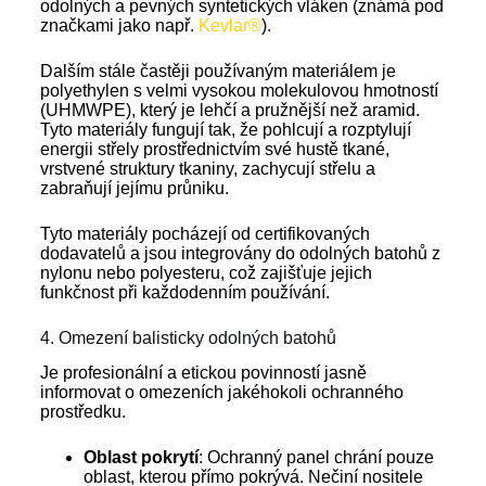
odolných a pevných syntetických vláken (známá pod
značkami jako např.
Kevlar®
).
Dalším stále častěji používaným materiálem je
polyethylen s velmi vysokou molekulovou hmotností
(UHMWPE), který je lehčí a pružnější než aramid.
Tyto materiály fungují tak, že pohlcují a rozptylují
energii střely prostřednictvím své hustě tkané,
vrstvené struktury tkaniny, zachycují střelu a
zabraňují jejímu průniku.
Tyto materiály pocházejí od certifikovaných
dodavatelů a jsou integrovány do odolných batohů z
nylonu nebo polyesteru, což zajišťuje jejich
funkčnost při každodenním používání.
4. Omezení balisticky odolných batohů
Je profesionální a etickou povinností jasně
informovat o omezeních jakéhokoli ochranného
prostředku.
Oblast pokrytí
: Ochranný panel chrání pouze
oblast, kterou přímo pokrývá. Nečiní nositele