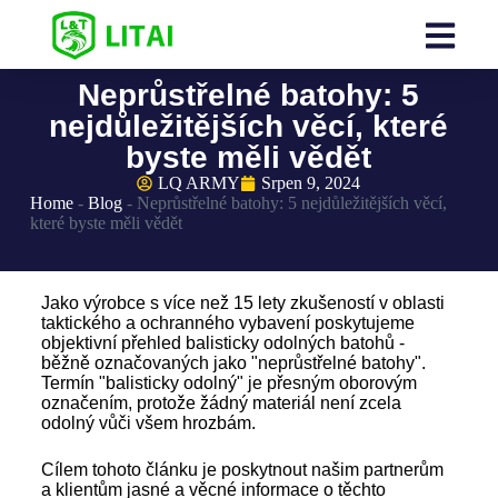
Neprůstřelné batohy: 5
nejdůležitějších věcí, které
byste měli vědět
LQ ARMY
Srpen 9, 2024
Home
-
Blog
-
Neprůstřelné batohy: 5 nejdůležitějších věcí,
které byste měli vědět
Jako výrobce s více než 15 lety zkušeností v oblasti
taktického a ochranného vybavení poskytujeme
objektivní přehled balisticky odolných batohů -
běžně označovaných jako "neprůstřelné batohy".
Termín "balisticky odolný" je přesným oborovým
označením, protože žádný materiál není zcela
odolný vůči všem hrozbám.
Cílem tohoto článku je poskytnout našim partnerům
a klientům jasné a věcné informace o těchto