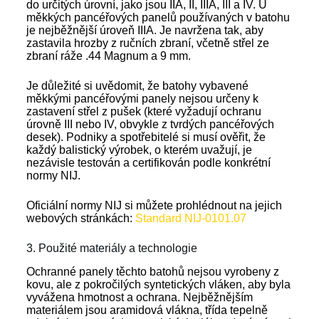
do určitých úrovní, jako jsou IIA, II, IIIA, III a IV. U
měkkých pancéřových panelů používaných v batohu
je nejběžnější úroveň IIIA. Je navržena tak, aby
zastavila hrozby z ručních zbraní, včetně střel ze
zbraní ráže .44 Magnum a 9 mm.
Je důležité si uvědomit, že batohy vybavené
měkkými pancéřovými panely nejsou určeny k
zastavení střel z pušek (které vyžadují ochranu
úrovně III nebo IV, obvykle z tvrdých pancéřových
desek). Podniky a spotřebitelé si musí ověřit, že
každý balistický výrobek, o kterém uvažují, je
nezávisle testován a certifikován podle konkrétní
normy NIJ.
Oficiální normy NIJ si můžete prohlédnout na jejich
webových stránkách:
Standard NIJ-0101.07
3. Použité materiály a technologie
Ochranné panely těchto batohů nejsou vyrobeny z
kovu, ale z pokročilých syntetických vláken, aby byla
vyvážena hmotnost a ochrana. Nejběžnějším
materiálem jsou aramidová vlákna, třída tepelně