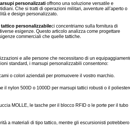
Ukrainian
arsupi personalizzati
offrono una soluzione versatile e
idiani. Che si tratti di operazioni militari, avventure all'aperto o
Finnish
ità e design personalizzato.
Korean
attico personalizzabile
ci concentriamo sulla fornitura di
Swedish
le diverse esigenze. Questo articolo analizza come progettare
sigenze commerciali che quelle tattiche.
Indonesian
Lithuanian
rganizzazioni e alle persone che necessitano di un equipaggiamen
Turkish
opzioni standard, i marsupi personalizzabili consentono:
icami o colori aziendali per promuovere il vostro marchio.
e il nylon 500D o 1000D per marsupi tattici robusti o il poliester
ttuccia MOLLE, le tasche per il blocco RFID o le porte per il tubo
tà a materiali di tipo tattico, mentre gli escursionisti potrebbero