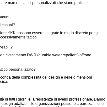
re marsupi tattici personalizzati che siano pratici e
comuni
pi casual?
niere YKK possono essere integrate in modo discreto per gli
eccessivamente tattico.
meabili?
con rivestimento DWR (durable water repellent) offrono
ttico personalizzato?
econda della complessità del design e delle dimensioni
cisa.
ità di tutti i giorni e la resistenza di livello professionale. Dando
i e design adattabili, le organizzazioni possono creare zaini che