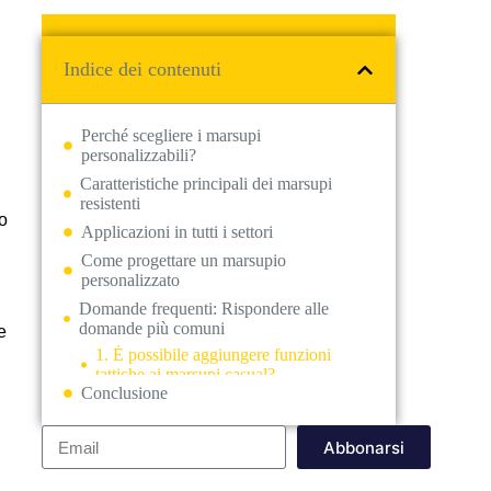
Indice dei contenuti
Perché scegliere i marsupi
personalizzabili?
Caratteristiche principali dei marsupi
resistenti
to
Applicazioni in tutti i settori
Come progettare un marsupio
personalizzato
Domande frequenti: Rispondere alle
domande più comuni
e
1. È possibile aggiungere funzioni
tattiche ai marsupi casual?
2. Quali sono i materiali migliori per i
Conclusione
marsupi impermeabili?
4. Quanto tempo occorre per produrre
Abbonarsi
un marsupio tattico personalizzato?