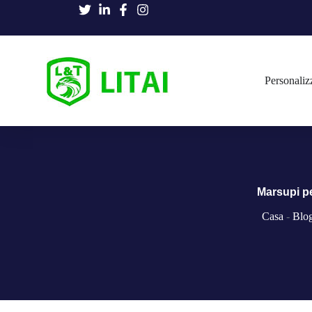
Personaliz
Marsupi pe
Casa
-
Blo