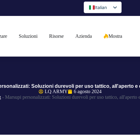
Italian
English
Spanish
zare
Soluzioni
Risorse
Azienda
Mostra
Portuguese
Arabic
French
German
Japanese
rsonalizzati: Soluzioni durevoli per uso tattico, all'aperto e
Russian
LQ ARMY
6 agosto 2024
g
-
Marsupi personalizzati: Soluzioni durevoli per uso tattico, all'aperto 
Bulgarian
Greek
Czech
Romanian