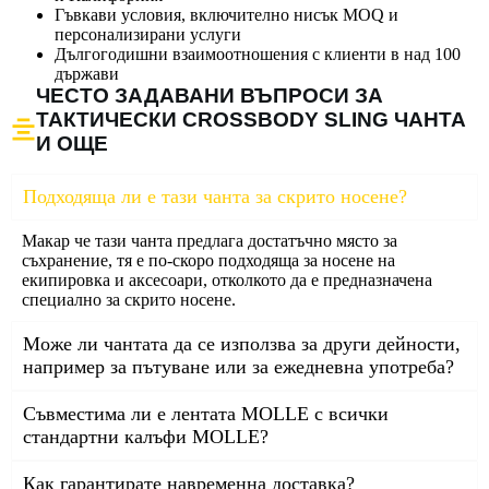
Гъвкави условия, включително нисък MOQ и
персонализирани услуги
Дългогодишни взаимоотношения с клиенти в над 100
държави
ЧЕСТО ЗАДАВАНИ ВЪПРОСИ ЗА
ТАКТИЧЕСКИ CROSSBODY SLING ЧАНТА
И ОЩЕ
Подходяща ли е тази чанта за скрито носене?
Макар че тази чанта предлага достатъчно място за
съхранение, тя е по-скоро подходяща за носене на
екипировка и аксесоари, отколкото да е предназначена
специално за скрито носене.
Може ли чантата да се използва за други дейности,
например за пътуване или за ежедневна употреба?
Съвместима ли е лентата MOLLE с всички
стандартни калъфи MOLLE?
Как гарантирате навременна доставка?