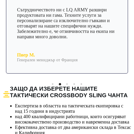
Сътрудничеството ни с LQ ARMY разшири
продуктовата ни гама. Техните услуги за
персонализиране са изключително гъвкави и
отговарят на нашите специфични нужди.
Забележително е, че отзивчивостта на екипа ни
направи много доволни.
Пиер М.
Генерален мениджър от Франция
ЗАЩО ДА ИЗБЕРЕТЕ НАШИТЕ
ТАКТИЧЕСКИ CROSSBODY SLING ЧАНТА
Експертиза в областта на тактическата екипировка с
над 15 години в индустрията
над 400 квалифицирани работници, които осигуряват
висококачествено производство и навременна доставка
Ефективна доставка от два американски склада в Тексас
и Калифорния