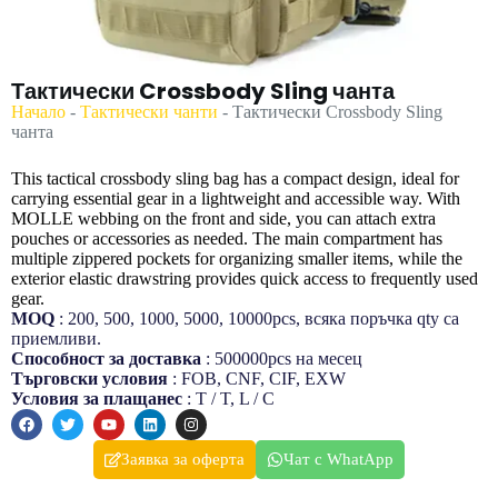
Тактически Crossbody Sling чанта
Начало
-
Тактически чанти
-
Тактически Crossbody Sling
чанта
This tactical crossbody sling bag has a compact design, ideal for
carrying essential gear in a lightweight and accessible way. With
MOLLE webbing on the front and side, you can attach extra
pouches or accessories as needed. The main compartment has
multiple zippered pockets for organizing smaller items, while the
exterior elastic drawstring provides quick access to frequently used
gear.
MOQ
: 200, 500, 1000, 5000, 10000pcs, всяка поръчка qty са
приемливи.
Способност за доставка
: 500000pcs на месец
Търговски условия
: FOB, CNF, CIF, EXW
Условия за плащанеc
: T / T, L / C
Заявка за оферта
Чат с WhatApp