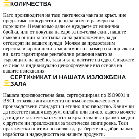
КОЛИЧЕСТВА
Като производител на тази тактическа чанта за кръст, ние
предлагаме конкурентни цени за всички размери на
поръчките. Независимо дали се нуждаете от единична
бройка, или от покупка на едро за по-голям екип, нашите
гъвкави опции за отстъпка са на разположение, за да
отговорят на вашите нужди. Можем да предоставим
персонализирани цени в зависимост от размера на поръчката
ви, като гарантираме рентабилни решения както за
търговците на дребно, така и за клиентите на едро. Свържете
се с нас за индивидуално ценообразуване въз основа на
вашите изисквания.
СЕРТИФИКАТ И НАШАТА ИЗЛОЖБЕНА
ЗАЛА
Нашата производствена база, сертифицирана по ISO9001 и
BSCI, отразява ангажимента ни към висококачествени
производствени стандарти и етично производство. Каним ви
да посетите нашия шоурум, онлайн или лично, където можете
да видите тактическата чанта за кръстосване с прашка заедно
с другите ни предложения за тактическа екипировка. Този
практически опит ви позволява да разберете по-добре нашата
изработка и надеждността на нашите продукти.