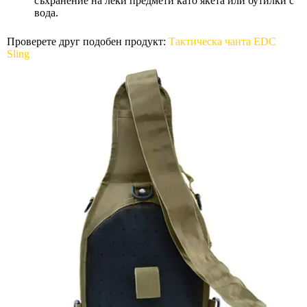
съхранение на леки предмети като якета или бутилки с
вода.
Проверете друг подобен продукт:
Тактическа чанта EDC
Sling