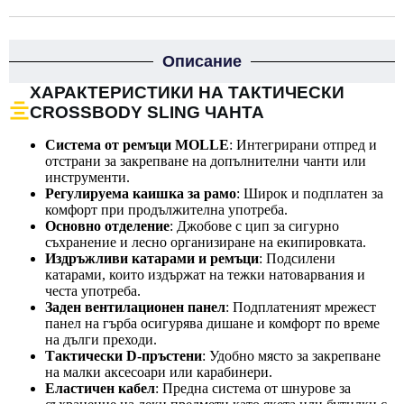
Описание
ХАРАКТЕРИСТИКИ НА ТАКТИЧЕСКИ
CROSSBODY SLING ЧАНТА
Система от ремъци MOLLE
: Интегрирани отпред и
отстрани за закрепване на допълнителни чанти или
инструменти.
Регулируема каишка за рамо
: Широк и подплатен за
комфорт при продължителна употреба.
Основно отделение
: Джобове с цип за сигурно
съхранение и лесно организиране на екипировката.
Издръжливи катарами и ремъци
: Подсилени
катарами, които издържат на тежки натоварвания и
честа употреба.
Заден вентилационен панел
: Подплатеният мрежест
панел на гърба осигурява дишане и комфорт по време
на дълги преходи.
Тактически D-пръстени
: Удобно място за закрепване
на малки аксесоари или карабинери.
Еластичен кабел
: Предна система от шнурове за