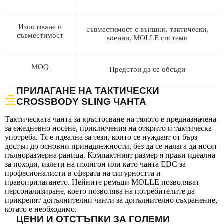
Използване и
съвместимост с външни, тактически,
съвместимост
военни, MOLLE системи
MOQ
Предстои да се обсъди
ПРИЛАГАНЕ НА ТАКТИЧЕСКИ
CROSSBODY SLING ЧАНТА
Тактическата чанта за кръстосване на тялото е предназначена
за ежедневно носене, приключения на открито и тактическа
употреба. Тя е идеална за тези, които се нуждаят от бърз
достъп до основни принадлежности, без да се налага да носят
пълноразмерна раница. Компактният размер я прави идеална
за походи, излети на полигон или като чанта EDC за
професионалисти в сферата на сигурността и
правоприлагането. Нейните ремъци MOLLE позволяват
персонализиране, което позволява на потребителите да
прикрепят допълнителни чанти за допълнително съхранение,
когато е необходимо.
ЦЕНИ И ОТСТЪПКИ ЗА ГОЛЕМИ