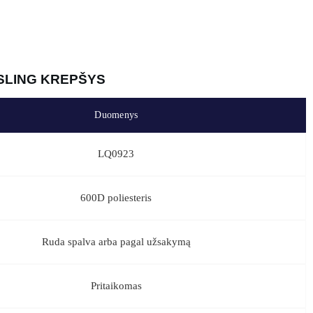
įsipareigojimą laikytis aukštos kokybės gamybos standartų ir etiškos
ai, kur galėsite apžiūrėti taktinį kryžminį krepšį kartu su kitais
eriau suprasti mūsų meistriškumą ir gaminių patikimumą.