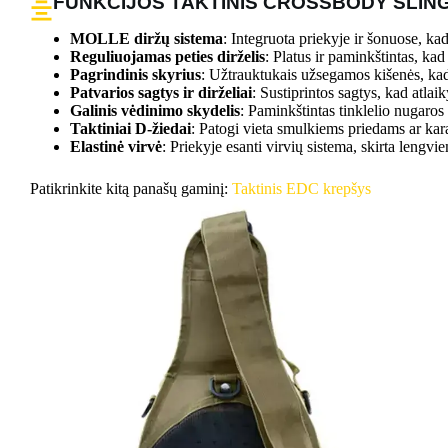
FUNKCIJOS TAKTINIS CROSSBODY SLIN
MOLLE diržų sistema
: Integruota priekyje ir šonuose, ka
Reguliuojamas peties dirželis
: Platus ir paminkštintas, kad
Pagrindinis skyrius
: Užtrauktukais užsegamos kišenės, kad b
Patvarios sagtys ir dirželiai
: Sustiprintos sagtys, kad atla
Galinis vėdinimo skydelis
: Paminkštintas tinklelio nugaros
Taktiniai D-žiedai
: Patogi vieta smulkiems priedams ar kara
Elastinė virvė
: Priekyje esanti virvių sistema, skirta lengv
Patikrinkite kitą panašų gaminį:
Taktinis EDC krepšys