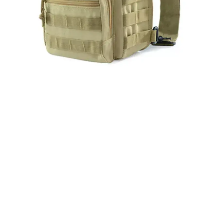
SLING KREPŠYS
Duomenys
LQ0923
600D poliesteris
Ruda spalva arba pagal užsakymą