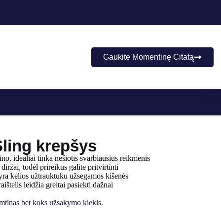
Gaukite Momentinę Citatą
ling krepšys
no, idealiai tinka nešiotis svarbiausius reikmenis
žai, todėl prireikus galite pritvirtinti
yra kelios užtrauktuku užsegamos kišenės
ištelis leidžia greitai pasiekti dažnai
imtinas bet koks užsakymo kiekis.