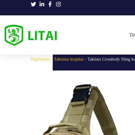
Tin
Pagrindinis
-
Taktiniai krepšiai
-
Taktinis Crossbody Sling k