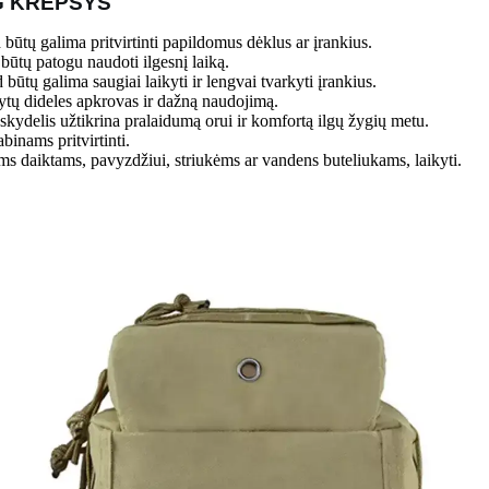
G KREPŠYS
d būtų galima pritvirtinti papildomus dėklus ar įrankius.
 būtų patogu naudoti ilgesnį laiką.
ūtų galima saugiai laikyti ir lengvai tvarkyti įrankius.
ikytų dideles apkrovas ir dažną naudojimą.
 skydelis užtikrina pralaidumą orui ir komfortą ilgų žygių metu.
binams pritvirtinti.
iems daiktams, pavyzdžiui, striukėms ar vandens buteliukams, laikyti.