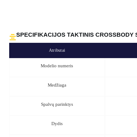
SERTIFIKATAS IR MŪSŲ PARODŲ SALĖ
Mūsų gamykla, sertifikuota pagal ISO9001 ir BSCI, atspindi mūsų 
gamybos. Kviečiame apsilankyti mūsų salone internetu arba asmenišk
mūsų siūlomais taktiniais įrankiais. Ši praktinė patirtis leidžia g