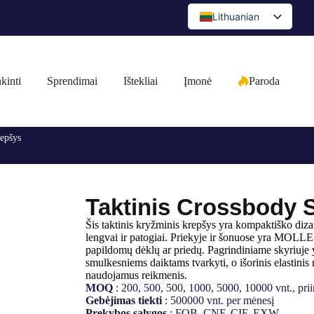
Lithuanian
English
Spanish
kinti
Sprendimai
Ištekliai
Įmonė
Paroda
Portuguese
Arabic
French
repšys
German
Japanese
Taktinis Crossbody S
Russian
Bulgarian
Šis taktinis kryžminis krepšys yra kompaktiško dizai
lengvai ir patogiai. Priekyje ir šonuose yra MOLLE dir
Greek
papildomų dėklų ar priedų. Pagrindiniame skyriuje 
smulkesniems daiktams tvarkyti, o išorinis elastinis ra
Czech
naudojamus reikmenis.
MOQ
: 200, 500, 500, 1000, 5000, 10000 vnt., pri
Romanian
Gebėjimas tiekti
: 500000 vnt. per mėnesį
Prekybos sąlygos
: FOB, CNF, CIF, EXW