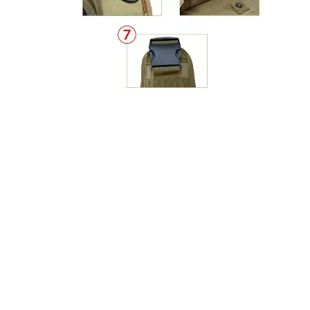
SPECIFIKACIJOS TAKTINIS CROSSBODY 
Atributai
Modelio numeris
Medžiaga
Spalvų parinktys
Dydis