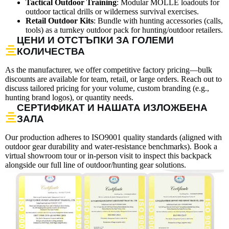
Tactical Outdoor Training
: Modular MOLLE loadouts for
outdoor tactical drills or wilderness survival exercises.
Retail Outdoor Kits
: Bundle with hunting accessories (calls,
tools) as a turnkey outdoor pack for hunting/outdoor retailers.
ЦЕНИ И ОТСТЪПКИ ЗА ГОЛЕМИ
КОЛИЧЕСТВА
As the manufacturer, we offer competitive factory pricing—bulk
discounts are available for team, retail, or large orders. Reach out to
discuss tailored pricing for your volume, custom branding (e.g.,
hunting brand logos), or quantity needs.
СЕРТИФИКАТ И НАШАТА ИЗЛОЖБЕНА
ЗАЛА
Our production adheres to ISO9001 quality standards (aligned with
outdoor gear durability and water-resistance benchmarks). Book a
virtual showroom tour or in-person visit to inspect this backpack
alongside our full line of outdoor/hunting gear solutions.