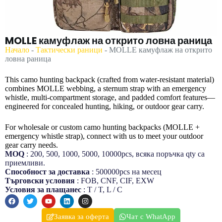
MOLLE камуфлаж на открито ловна раница
Начало
-
Тактически раници
-
MOLLE камуфлаж на открито
ловна раница
This camo hunting backpack (crafted from water-resistant material)
combines MOLLE webbing, a sternum strap with an emergency
whistle, multi-compartment storage, and padded comfort features—
engineered for concealed hunting, hiking, or outdoor gear carry.
For wholesale or custom camo hunting backpacks (MOLLE +
emergency whistle strap), connect with us to meet your outdoor
gear carry needs.
MOQ
: 200, 500, 1000, 5000, 10000pcs, всяка поръчка qty са
приемливи.
Способност за доставка
: 500000pcs на месец
Търговски условия
: FOB, CNF, CIF, EXW
Условия за плащанеc
: T / T, L / C
Заявка за оферта
Чат с WhatApp