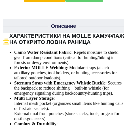
Описание
ХАРАКТЕРИСТИКИ НА MOLLE КАМУФЛАЖ
НА ОТКРИТО ЛОВНА РАНИЦА
Camo Water-Resistant Fabric
: Repels moisture to shield
gear from damp conditions (critical for hunting/hiking in
forests or dewy environments).
Exterior MOLLE Webbing
: Modular straps (attach
auxiliary pouches, tool holders, or hunting accessories for
tailored outdoor loadouts).
Sternum Strap with Emergency Whistle Buckle
: Secures
the backpack to reduce shifting + built-in whistle (for
emergency signaling during backcountry/hunting trips).
Multi-Layer Storage
:
Internal mesh pocket (organizes small items like hunting calls
or first-aid sachets).
External dual front pouches (store snacks, tools, or gear for
on-the-go access).
Comfort & Durability
: