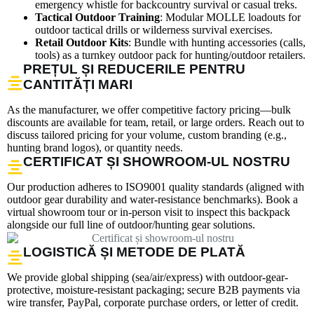
emergency whistle for backcountry survival or casual treks.
Tactical Outdoor Training
: Modular MOLLE loadouts for
outdoor tactical drills or wilderness survival exercises.
Retail Outdoor Kits
: Bundle with hunting accessories (calls,
tools) as a turnkey outdoor pack for hunting/outdoor retailers.
PREȚUL ȘI REDUCERILE PENTRU
CANTITĂȚI MARI
As the manufacturer, we offer competitive factory pricing—bulk
discounts are available for team, retail, or large orders. Reach out to
discuss tailored pricing for your volume, custom branding (e.g.,
hunting brand logos), or quantity needs.
CERTIFICAT ȘI SHOWROOM-UL NOSTRU
Our production adheres to ISO9001 quality standards (aligned with
outdoor gear durability and water-resistance benchmarks). Book a
virtual showroom tour or in-person visit to inspect this backpack
alongside our full line of outdoor/hunting gear solutions.
LOGISTICĂ ȘI METODE DE PLATĂ
We provide global shipping (sea/air/express) with outdoor-gear-
protective, moisture-resistant packaging; secure B2B payments via
wire transfer, PayPal, corporate purchase orders, or letter of credit.