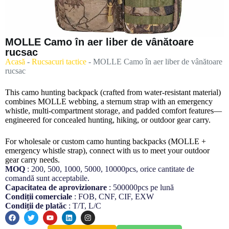
MOLLE Camo în aer liber de vânătoare
rucsac
Acasă
-
Rucsacuri tactice
-
MOLLE Camo în aer liber de vânătoare
rucsac
This camo hunting backpack (crafted from water-resistant material)
combines MOLLE webbing, a sternum strap with an emergency
whistle, multi-compartment storage, and padded comfort features—
engineered for concealed hunting, hiking, or outdoor gear carry.
For wholesale or custom camo hunting backpacks (MOLLE +
emergency whistle strap), connect with us to meet your outdoor
gear carry needs.
MOQ
: 200, 500, 1000, 5000, 10000pcs, orice cantitate de
comandă sunt acceptabile.
Capacitatea de aprovizionare
: 500000pcs pe lună
Condiții comerciale
: FOB, CNF, CIF, EXW
Condiții de platăc
: T/T, L/C