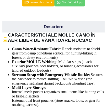
Cerere de ofertă
Chat WhatApp
Descriere
CARACTERISTICI ALE MOLLE CAMO ÎN
AER LIBER DE VÂNĂTOARE RUCSAC
Camo Water-Resistant Fabric
: Repels moisture to shield
gear from damp conditions (critical for hunting/hiking in
forests or dewy environments).
Exterior MOLLE Webbing
: Modular straps (attach
auxiliary pouches, tool holders, or hunting accessories for
tailored outdoor loadouts).
Sternum Strap with Emergency Whistle Buckle
: Secures
the backpack to reduce shifting + built-in whistle (for
emergency signaling during backcountry/hunting trips).
Multi-Layer Storage
:
Internal mesh pocket (organizes small items like hunting calls
or first-aid sachets).
External dual front pouches (store snacks, tools, or gear for
on-the-go access).