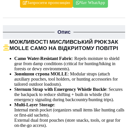
Запросити пропозицію
Чат WhatApp
Опис
МОЖЛИВОСТІ МИСЛИВСЬКИЙ РЮКЗАК
MOLLE CAMO НА ВІДКРИТОМУ ПОВІТРІ
Camo Water-Resistant Fabric
: Repels moisture to shield
gear from damp conditions (critical for hunting/hiking in
forests or dewy environments).
Зовнішня стропа MOLLE
: Modular straps (attach
auxiliary pouches, tool holders, or hunting accessories for
tailored outdoor loadouts).
Sternum Strap with Emergency Whistle Buckle
: Secures
the backpack to reduce shifting + built-in whistle (for
emergency signaling during backcountry/hunting trips).
Multi-Layer Storage
:
Internal mesh pocket (organizes small items like hunting calls
or first-aid sachets).
External dual front pouches (store snacks, tools, or gear for
on-the-go access).