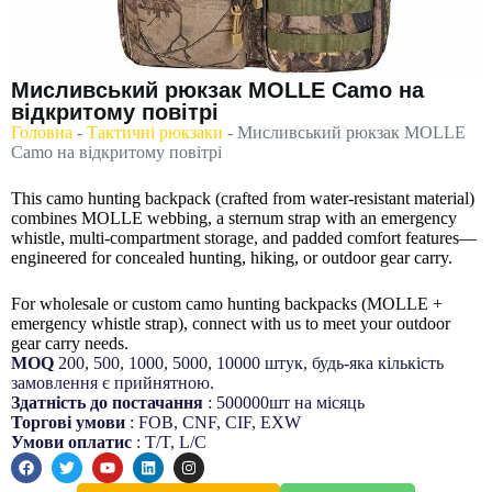
Мисливський рюкзак MOLLE Camo на
відкритому повітрі
Головна
-
Тактичні рюкзаки
-
Мисливський рюкзак MOLLE
Camo на відкритому повітрі
This camo hunting backpack (crafted from water-resistant material)
combines MOLLE webbing, a sternum strap with an emergency
whistle, multi-compartment storage, and padded comfort features—
engineered for concealed hunting, hiking, or outdoor gear carry.
For wholesale or custom camo hunting backpacks (MOLLE +
emergency whistle strap), connect with us to meet your outdoor
gear carry needs.
MOQ
200, 500, 1000, 5000, 10000 штук, будь-яка кількість
замовлення є прийнятною.
Здатність до постачання
: 500000шт на місяць
Торгові умови
: FOB, CNF, CIF, EXW
Умови оплатис
: T/T, L/C