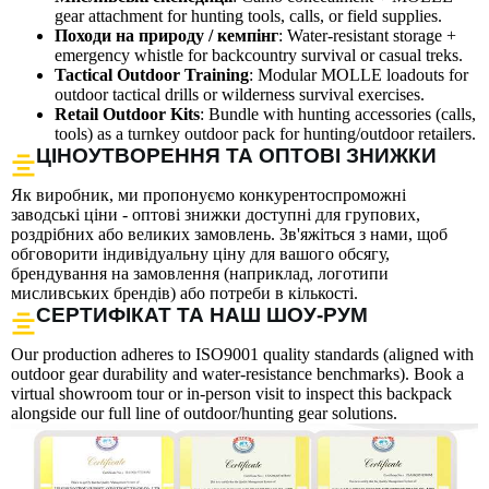
gear attachment for hunting tools, calls, or field supplies.
Походи на природу / кемпінг
: Water-resistant storage +
emergency whistle for backcountry survival or casual treks.
Tactical Outdoor Training
: Modular MOLLE loadouts for
outdoor tactical drills or wilderness survival exercises.
Retail Outdoor Kits
: Bundle with hunting accessories (calls,
tools) as a turnkey outdoor pack for hunting/outdoor retailers.
ЦІНОУТВОРЕННЯ ТА ОПТОВІ ЗНИЖКИ
Як виробник, ми пропонуємо конкурентоспроможні
заводські ціни - оптові знижки доступні для групових,
роздрібних або великих замовлень. Зв'яжіться з нами, щоб
обговорити індивідуальну ціну для вашого обсягу,
брендування на замовлення (наприклад, логотипи
мисливських брендів) або потреби в кількості.
СЕРТИФІКАТ ТА НАШ ШОУ-РУМ
Our production adheres to ISO9001 quality standards (aligned with
outdoor gear durability and water-resistance benchmarks). Book a
virtual showroom tour or in-person visit to inspect this backpack
alongside our full line of outdoor/hunting gear solutions.