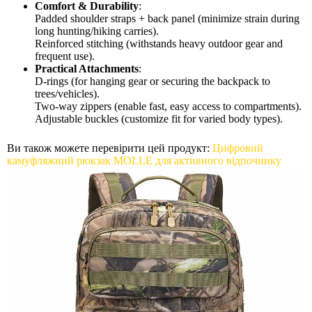
Comfort & Durability
:
Padded shoulder straps + back panel (minimize strain during
long hunting/hiking carries).
Reinforced stitching (withstands heavy outdoor gear and
frequent use).
Practical Attachments
:
D-rings (for hanging gear or securing the backpack to
trees/vehicles).
Two-way zippers (enable fast, easy access to compartments).
Adjustable buckles (customize fit for varied body types).
Ви також можете перевірити цей продукт:
Цифровий
камуфляжний рюкзак MOLLE для активного відпочинку