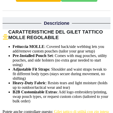
Descrizione
CARATTERISTICHE DEL GILET TATTICO
MOLLE REGOLABILE
Fettuccia MOLLE
: Covered back/side webbing lets you
add/remove custom pouches (tailor your gear setup)
Pre-Installed Pouch Set
: Comes with mag pouches, utility
pouches, and side holsters (no extra gear needed to start
using)
Adjustable Fit Straps
: Shoulder and waist straps tweak to
fit different body types (stays secure during movement, no
shifting)
Heavy-Duty Fabric
: Resists tears and light moisture (holds
up to outdoor/tactical wear and tear)
B2B Customizable Extras
: Add logo embroidery/printing,
swap pouch types, or request custom colors (tailored to your
bulk order)
Potete anche controllare questo:
Gilet tattico di utilità con zip intera