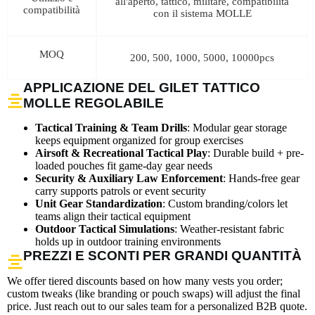
all'aperto, tattico, militare, compatibilità
compatibilità
con il sistema MOLLE
MOQ
200, 500, 1000, 5000, 10000pcs
APPLICAZIONE DEL GILET TATTICO
MOLLE REGOLABILE
Tactical Training & Team Drills
: Modular gear storage
keeps equipment organized for group exercises
Airsoft & Recreational Tactical Play
: Durable build + pre-
loaded pouches fit game-day gear needs
Security & Auxiliary Law Enforcement
: Hands-free gear
carry supports patrols or event security
Unit Gear Standardization
: Custom branding/colors let
teams align their tactical equipment
Outdoor Tactical Simulations
: Weather-resistant fabric
holds up in outdoor training environments
PREZZI E SCONTI PER GRANDI QUANTITÀ
We offer tiered discounts based on how many vests you order;
custom tweaks (like branding or pouch swaps) will adjust the final
price. Just reach out to our sales team for a personalized B2B quote.