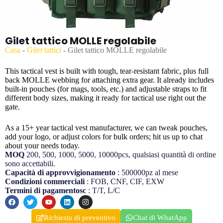
Gilet tattico MOLLE regolabile
Casa
-
Gilet tattici
-
Gilet tattico MOLLE regolabile
This tactical vest is built with tough, tear-resistant fabric, plus full
back MOLLE webbing for attaching extra gear. It already includes
built-in pouches (for mags, tools, etc.) and adjustable straps to fit
different body sizes, making it ready for tactical use right out the
gate.
As a 15+ year tactical vest manufacturer, we can tweak pouches,
add your logo, or adjust colors for bulk orders; hit us up to chat
about your needs today.
MOQ
200, 500, 1000, 5000, 10000pcs, qualsiasi quantità di ordine
sono accettabili.
Capacità di approvvigionamento
: 500000pz al mese
Condizioni commerciali
: FOB, CNF, CIF, EXW
Termini di pagamentosc
: T/T, L/C
Richiesta di preventivo
Chat di WhatApp