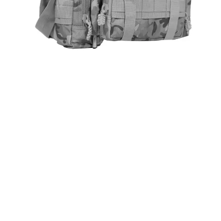
SPECIFICHE PER IL BORSA TATTICA DA 
Attributi
Numero di modello
Materiale
Opzioni di colore