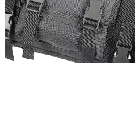
DISPIEGAMENTO
Dati
LQ08061
Poliestere
Mimetico o personalizzato