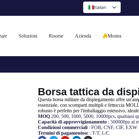
Italian
English
Spanish
zare
Soluzioni
Risorse
Azienda
Mostra
Portuguese
Arabic
French
German
Japanese
Borsa tattica da dis
Russian
Bulgarian
Questa borsa militare da dispiegamento offre un'amp
essenziale, con scomparti multipli e fettuccia MOLLE 
Greek
robusto è perfetto per l'imballaggio estensivo, ideal
MOQ
200, 500, 1000, 5000, 10000pcs, qualsiasi qua
Czech
Capacità di approvvigionamento
: 500000pz al 
Condizioni commerciali
: FOB, CNF, CIF, EXW
Romanian
Termini di pagamentosc
: T/T, L/C