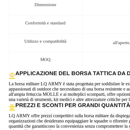
LOGISTICA E METODI DI PAGAMENTO
Offriamo soluzioni di spedizione globali affidabili per garantire l
Stati Uniti, siamo in grado di evadere gli ordini rapidamente, spesso
transazioni sicure e convenienti, accettiamo diversi metodi di pagam
soddisfare le esigenze dei nostri diversi clienti.