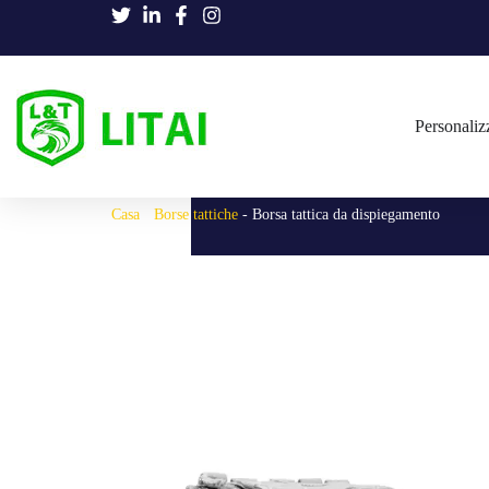
Personaliz
Casa
-
Borse tattiche
-
Borsa tattica da dispiegamento