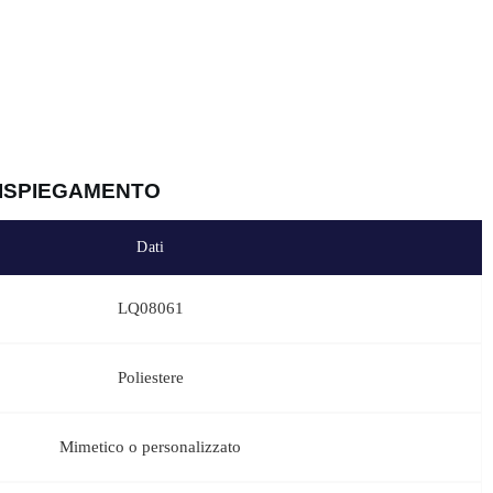
i scaffali dei negozi, offriamo sconti interessanti per le grandi
lità. Contattateci per ottenere prezzi personalizzati in base al vostro
OM
 borsa militare da dispiegamento rispetta rigorosi standard di qualità
 di persona, per sperimentare la maestria e la robustezza dei nostri
fforzano il nostro impegno per un equipaggiamento affidabile e di alta