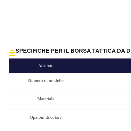
organizzazioni che desiderano equipaggiare le squadre o rifornire gl
quantità che garantiscono la convenienza senza compromettere la qua
volume d'ordine specifico.
IL CERTIFICATO E IL NOSTRO SHOW RO
Prodotta nel nostro stabilimento certificato ISO9001 e BSCI, questa
e durata. Vi invitiamo a visitare il nostro showroom, virtualmente o
prodotti tattici. Le nostre certificazioni e la nostra esposizione ra
qualità.