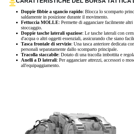
CARATTERISTICHE DEL BORSA TATTICA
Doppie fibbie a sgancio rapido
: Blocca lo scomparto princ
saldamente in posizione durante il movimento.
Fettuccia MOLLE
: Permette di agganciare facilmente altri
stoccaggio.
Doppie tasche laterali spaziose
: Le tasche laterali con cer
d'acqua o altri oggetti essenziali, assicurando che siano facil
Tasca frontale di servizio
: Una tasca anteriore dedicata con
personali separatamente dallo scomparto principale.
Tracolla staccabile
: Dotato di una tracolla imbottita e rego
Anelli a D laterali
: Per agganciare attrezzi, accessori o mos
all'equipaggiamento.