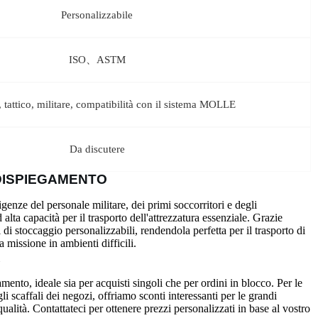
a consegna tempestiva del vostro ordine. Con magazzini in Cina e negli
 in pochi giorni per i clienti con sede negli Stati Uniti. Per
ento, tra cui bonifici bancari, PayPal e carte di credito, per