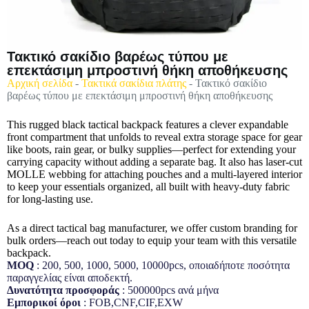
Τακτικό σακίδιο βαρέως τύπου με
επεκτάσιμη μπροστινή θήκη αποθήκευσης
Αρχική σελίδα
-
Τακτικά σακίδια πλάτης
-
Τακτικό σακίδιο
βαρέως τύπου με επεκτάσιμη μπροστινή θήκη αποθήκευσης
This rugged black tactical backpack features a clever expandable
front compartment that unfolds to reveal extra storage space for gear
like boots, rain gear, or bulky supplies—perfect for extending your
carrying capacity without adding a separate bag. It also has laser-cut
MOLLE webbing for attaching pouches and a multi-layered interior
to keep your essentials organized, all built with heavy-duty fabric
for long-lasting use.
As a direct tactical bag manufacturer, we offer custom branding for
bulk orders—reach out today to equip your team with this versatile
backpack.
MOQ
: 200, 500, 1000, 5000, 10000pcs, οποιαδήποτε ποσότητα
παραγγελίας είναι αποδεκτή.
Δυνατότητα προσφοράς
: 500000pcs ανά μήνα
Εμπορικοί όροι
: FOB,CNF,CIF,EXW