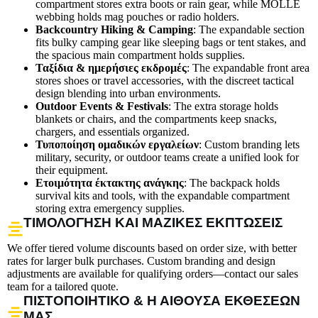
compartment stores extra boots or rain gear, while MOLLE
webbing holds mag pouches or radio holders.
Backcountry Hiking & Camping
: The expandable section
fits bulky camping gear like sleeping bags or tent stakes, and
the spacious main compartment holds supplies.
Ταξίδια & ημερήσιες εκδρομές
: The expandable front area
stores shoes or travel accessories, with the discreet tactical
design blending into urban environments.
Outdoor Events & Festivals
: The extra storage holds
blankets or chairs, and the compartments keep snacks,
chargers, and essentials organized.
Τυποποίηση ομαδικών εργαλείων
: Custom branding lets
military, security, or outdoor teams create a unified look for
their equipment.
Ετοιμότητα έκτακτης ανάγκης
: The backpack holds
survival kits and tools, with the expandable compartment
storing extra emergency supplies.
ΤΙΜΟΛΌΓΗΣΗ ΚΑΙ ΜΑΖΙΚΈΣ ΕΚΠΤΏΣΕΙΣ
We offer tiered volume discounts based on order size, with better
rates for larger bulk purchases. Custom branding and design
adjustments are available for qualifying orders—contact our sales
team for a tailored quote.
ΠΙΣΤΟΠΟΙΗΤΙΚΌ & Η ΑΊΘΟΥΣΑ ΕΚΘΈΣΕΏΝ
ΜΑΣ