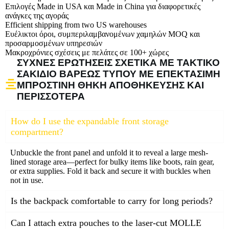
Επιλογές Made in USA και Made in China για διαφορετικές
ανάγκες της αγοράς
Efficient shipping from two US warehouses
Ευέλικτοι όροι, συμπεριλαμβανομένων χαμηλών MOQ και
προσαρμοσμένων υπηρεσιών
Μακροχρόνιες σχέσεις με πελάτες σε 100+ χώρες
ΣΥΧΝΈΣ ΕΡΩΤΉΣΕΙΣ ΣΧΕΤΙΚΆ ΜΕ ΤΑΚΤΙΚΌ
ΣΑΚΊΔΙΟ ΒΑΡΈΩΣ ΤΎΠΟΥ ΜΕ ΕΠΕΚΤΆΣΙΜΗ
ΜΠΡΟΣΤΙΝΉ ΘΉΚΗ ΑΠΟΘΉΚΕΥΣΗΣ ΚΑΙ
ΠΕΡΙΣΣΌΤΕΡΑ
How do I use the expandable front storage
compartment?
Unbuckle the front panel and unfold it to reveal a large mesh-
lined storage area—perfect for bulky items like boots, rain gear,
or extra supplies. Fold it back and secure it with buckles when
not in use.
Is the backpack comfortable to carry for long periods?
Can I attach extra pouches to the laser-cut MOLLE