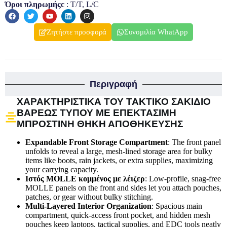
Όροι πληρωμήςc
: T/T, L/C
Ζητήστε προσφορά
Συνομιλία WhatApp
Περιγραφή
ΧΑΡΑΚΤΗΡΙΣΤΙΚΆ ΤΟΥ ΤΑΚΤΙΚΌ ΣΑΚΊΔΙΟ
ΒΑΡΈΩΣ ΤΎΠΟΥ ΜΕ ΕΠΕΚΤΆΣΙΜΗ
ΜΠΡΟΣΤΙΝΉ ΘΉΚΗ ΑΠΟΘΉΚΕΥΣΗΣ
Expandable Front Storage Compartment
: The front panel
unfolds to reveal a large, mesh-lined storage area for bulky
items like boots, rain jackets, or extra supplies, maximizing
your carrying capacity.
Ιστός MOLLE κομμένος με λέιζερ
: Low-profile, snag-free
MOLLE panels on the front and sides let you attach pouches,
patches, or gear without bulky stitching.
Multi-Layered Interior Organization
: Spacious main
compartment, quick-access front pocket, and hidden mesh
pouches keep laptops, tactical supplies, and EDC tools neatly