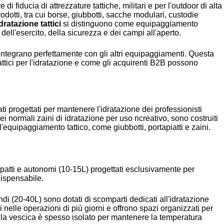
Ukrainian
di fiducia di attrezzature tattiche, militari e per l'outdoor di alta
dotti, tra cui borse, giubbotti, sacche modulari, custodie
Finnish
idratazione tattici
si distinguono come equipaggiamento
 dell'esercito, della sicurezza e dei campi all'aperto.
Korean
Swedish
i integrano perfettamente con gli altri equipaggiamenti. Questa
tattici per l'idratazione e come gli acquirenti B2B possono
Indonesian
Lithuanian
Turkish
zati progettati per mantenere l'idratazione dei professionisti
i normali zaini di idratazione per uso ricreativo, sono costruiti
l'equipaggiamento tattico, come giubbotti, portapiatti e zaini.
mpatti e autonomi (10-15L) progettati esclusivamente per
dispensabile.
andi (20-40L) sono dotati di scomparti dedicati all'idratazione
 nelle operazioni di più giorni e offrono spazi organizzati per
 della vescica è spesso isolato per mantenere la temperatura