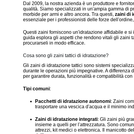
Dal 2009, la nostra azienda è un produttore e fornitore 
qualità. Siamo specializzati in un'ampia gamma di pro
morbide per armi e altro ancora. Tra questi,
zaini di 
essenziale per i professionisti delle forze dell'ordine,
Questi zaini forniscono un'idratazione affidabile e s
guida esplora gli aspetti che rendono vitali gli zaini 
procurarseli in modo efficace.
Cosa sono gli zaini tattici di idratazione?
Gli zaini di idratazione tattici sono sistemi specializ
durante le operazioni più impegnative. A differenza de
per garantire durata, funzionalità e compatibilità con 
Tipi comuni
:
Pacchetti di idratazione autonomi
: Zaini co
trasportare una vescica d'acqua e il minimo in
Zaini di idratazione integrati
: Gli zaini più gr
insieme a quelli per l'attrezzatura. Sono comuni
attrezzi, kit medici o elettronica. Il manicotto