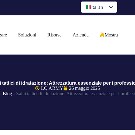
Italian
English
Spanish
zare
Soluzioni
Risorse
Azienda
Mostra
Portuguese
Arabic
French
German
Japanese
i tattici di idratazione: Attrezzatura essenziale per i professio
Russian
LQ ARMY
26 maggio 2025
-
Blog
-
Zaini tattici di idratazione: Attrezzatura essenziale per i profess
Bulgarian
Greek
Czech
Romanian