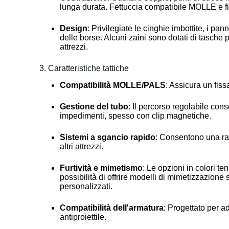
lunga durata. Fettuccia compatibile MOLLE e fi
Design
: Privilegiate le cinghie imbottite, i pa
delle borse. Alcuni zaini sono dotati di tasche p
attrezzi.
3. Caratteristiche tattiche
Compatibilità MOLLE/PALS
: Assicura un fiss
Gestione del tubo
: Il percorso regolabile conse
impedimenti, spesso con clip magnetiche.
Sistemi a sgancio rapido
: Consentono una ra
altri attrezzi.
Furtività e mimetismo
: Le opzioni in colori t
possibilità di offrire modelli di mimetizzazione s
personalizzati.
Compatibilità dell'armatura
: Progettato per a
antiproiettile.