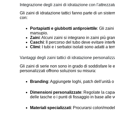
Integrazione degli zaini di idratazione con l'attrezzatu
Gli zaini di idratazione tattici fanno parte di un si
con:
Portapiatti e giubbotti antiproiettile
: Gli zai
marsupio.
Zaini
: Alcuni zaini si integrano in zaini più gra
Caschi
: Il percorso del tubo deve evitare inter
Climi
: I tubi e i serbatoi isolati sono adatti a 
Vantaggi degli zaini tattici di idratazione personalizza
Gli zaini di serie non sono in grado di soddisfare le e
personalizzati offrono soluzioni su misura:
Branding
: Aggiungete loghi, patch dell'unità o i
Dimensioni personalizzate
: Regolate la capac
delle tasche o i punti di fissaggio in base alle 
Materiali specializzati
: Procurarsi colori/modell