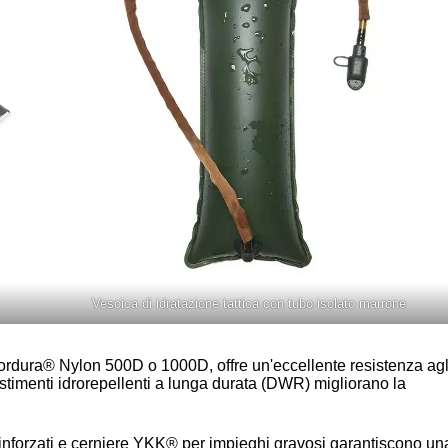
Vescica di idratazione tattica con tubo isolato marrone
 Cordura® Nylon 500D o 1000D, offre un'eccellente resistenza agl
ivestimenti idrorepellenti a lunga durata (DWR) migliorano la
 rinforzati e cerniere YKK® per impieghi gravosi garantiscono un