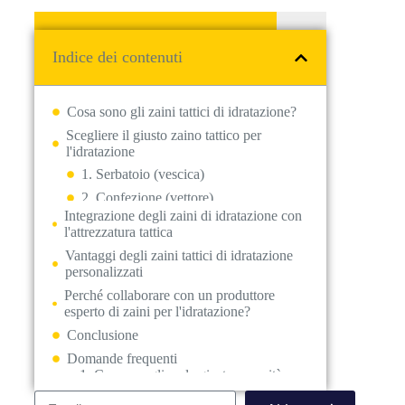
Indice dei contenuti
Cosa sono gli zaini tattici di idratazione?
Scegliere il giusto zaino tattico per
l'idratazione
Integrazione degli zaini di idratazione con
l'attrezzatura tattica
Vantaggi degli zaini tattici di idratazione
personalizzati
Perché collaborare con un produttore
esperto di zaini per l'idratazione?
Conclusione
Domande frequenti
1. Come scegliere la giusta capacità
della vescica?
2. Le vesciche di idratazione sono
universali?