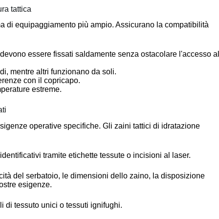
ra tattica
stema di equipaggiamento più ampio. Assicurano la compatibilità
ni devono essere fissati saldamente senza ostacolare l'accesso a
ndi, mentre altri funzionano da soli.
ferenze con il copricapo.
temperature estreme.
ti
sigenze operative specifiche. Gli zaini tattici di idratazione
dentificativi tramite etichette tessute o incisioni al laser.
ità del serbatoio, le dimensioni dello zaino, la disposizione
vostre esigenze.
i di tessuto unici o tessuti ignifughi.