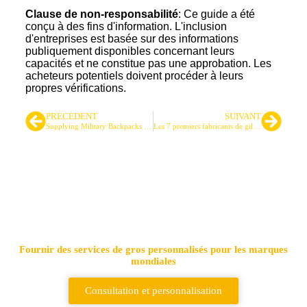
Clause de non-responsabilité
: Ce guide a été
conçu à des fins d'information. L'inclusion
d'entreprises est basée sur des informations
publiquement disponibles concernant leurs
capacités et ne constitue pas une approbation. Les
acheteurs potentiels doivent procéder à leurs
propres vérifications.
PRÉCÉDENT
SUIVANT
Supplying Military Backpacks to NATO-Member Forces: A Practical OEM/ODM Sourcing Guide (With Brand Examples)
Les 7 premiers fabricants de gilets tactiques au Royaume-Uni
Principal fournisseur de sacs
tactiques et de sacs à dos
Fournir des services de gros personnalisés pour les marques
mondiales
Consultation et personnalisation