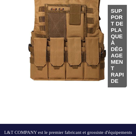
SUP
POR
T DE
PLA
QUE
À
DÉG
AGE
MEN
T
RAPI
DE
L&T COMPANY est le premier fabricant et grossiste d'équipements