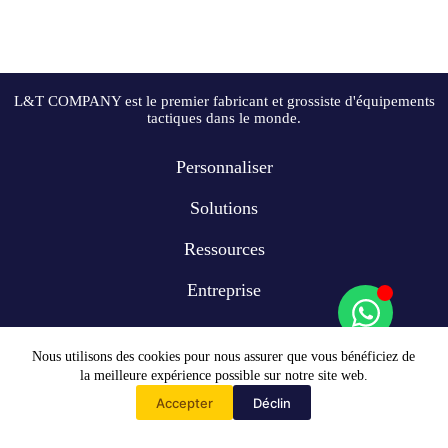
L&T COMPANY est le premier fabricant et grossiste d'équipements
tactiques dans le monde.
Personnaliser
Solutions
Ressources
Entreprise
Nous utilisons des cookies pour nous assurer que vous bénéficiez de
la meilleure expérience possible sur notre site web.
Accepter
Déclin
Accueil
Copyright © 2009-2024 L&T COMPANY Co, Ltd. Tous droits
réservés