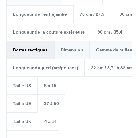
70 cm / 27.5"
90 cm / 
Longueur de l'entrejambe
90 cm / 35.4"
Longueur de la couture extérieure
Dimension
Gamme de tailles
Bottes tactiques
22 cm / 8,7" à 32 cm / 
Longueur du pied (cm/pouces)
5 à 15
Taille US
37 à 50
Taille UE
4 à 14
Taille UK