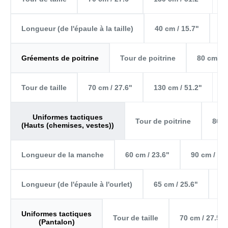
40 cm / 15.7"
60
Longueur (de l'épaule à la taille)
Tour de poitrine
80 cm / 3
Gréements de poitrine
70 cm / 27.6"
130 cm / 51.2"
Tour de taille
Uniformes tactiques
Tour de poitrine
80 c
(Hauts (chemises, vestes))
60 cm / 23.6"
90 cm / 35
Longueur de la manche
65 cm / 25.6"
85
Longueur (de l'épaule à l'ourlet)
Uniformes tactiques
Tour de taille
70 cm / 27.5"
(Pantalon)