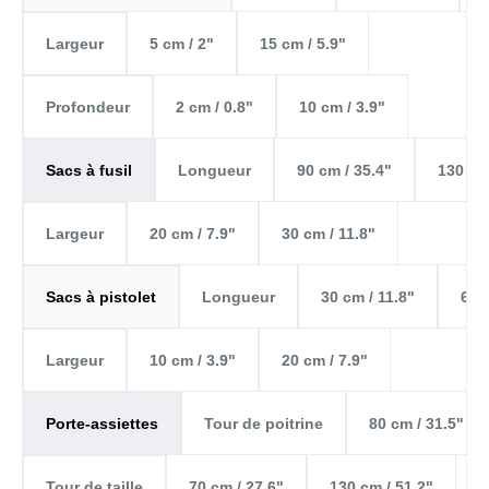
5 cm / 2"
15 cm / 5.9"
Largeur
2 cm / 0.8"
10 cm / 3.9"
Profondeur
Longueur
90 cm / 35.4"
130 cm
Sacs à fusil
20 cm / 7.9"
30 cm / 11.8"
Largeur
Longueur
30 cm / 11.8"
60 
Sacs à pistolet
10 cm / 3.9"
20 cm / 7.9"
Largeur
Tour de poitrine
80 cm / 31.5"
Porte-assiettes
70 cm / 27.6"
130 cm / 51.2"
Tour de taille