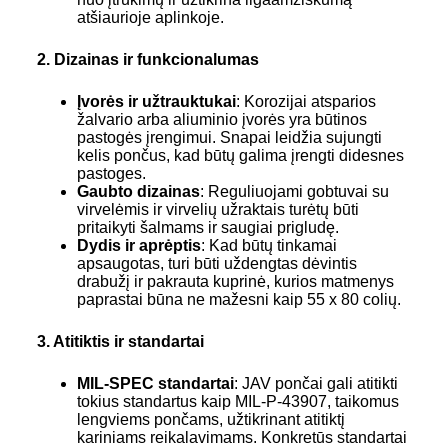
atšiaurioje aplinkoje.
2. Dizainas ir funkcionalumas
Įvorės ir užtrauktukai
: Korozijai atsparios
žalvario arba aliuminio įvorės yra būtinos
pastogės įrengimui. Snapai leidžia sujungti
kelis pončus, kad būtų galima įrengti didesnes
pastoges.
Gaubto dizainas
: Reguliuojami gobtuvai su
virvelėmis ir virvelių užraktais turėtų būti
pritaikyti šalmams ir saugiai prigludę.
Dydis ir aprėptis
: Kad būtų tinkamai
apsaugotas, turi būti uždengtas dėvintis
drabužį ir pakrauta kuprinė, kurios matmenys
paprastai būna ne mažesni kaip 55 x 80 colių.
3. Atitiktis ir standartai
MIL-SPEC standartai
: JAV pončai gali atitikti
tokius standartus kaip MIL-P-43907, taikomus
lengviems pončams, užtikrinant atitiktį
kariniams reikalavimams. Konkretūs standartai