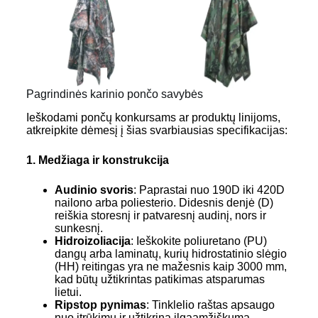
Pagrindinės karinio pončo savybės
Ieškodami pončų konkursams ar produktų linijoms,
atkreipkite dėmesį į šias svarbiausias specifikacijas:
1. Medžiaga ir konstrukcija
Audinio svoris
: Paprastai nuo 190D iki 420D
nailono arba poliesterio. Didesnis denjė (D)
reiškia storesnį ir patvaresnį audinį, nors ir
sunkesnį.
Hidroizoliacija
: Ieškokite poliuretano (PU)
dangų arba laminatų, kurių hidrostatinio slėgio
(HH) reitingas yra ne mažesnis kaip 3000 mm,
kad būtų užtikrintas patikimas atsparumas
lietui.
Ripstop pynimas
: Tinklelio raštas apsaugo
nuo įtrūkimų ir užtikrina ilgaamžiškumą