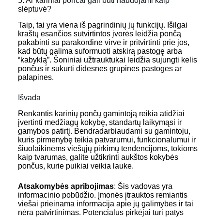
5. Ar kariniai pončai gali būti naudojami kaip
slėptuvė?
Taip, tai yra viena iš pagrindinių jų funkcijų. Išilgai
kraštų esančios sutvirtintos įvorės leidžia pončą
pakabinti su parakordine virve ir pritvirtinti prie jos,
kad būtų galima suformuoti atskirą pastogę arba
“kabyklą”. Šoniniai užtrauktukai leidžia sujungti kelis
pončus ir sukurti didesnes grupines pastoges ar
palapines.
Išvada
Renkantis karinių pončų gamintoją reikia atidžiai
įvertinti medžiagų kokybę, standartų laikymąsi ir
gamybos patirtį. Bendradarbiaudami su gamintoju,
kuris pirmenybę teikia patvarumui, funkcionalumui ir
šiuolaikinėms viešųjų pirkimų tendencijoms, tokioms
kaip tvarumas, galite užtikrinti aukštos kokybės
pončus, kurie puikiai veikia lauke.
Atsakomybės apribojimas
: Šis vadovas yra
informacinio pobūdžio. Įmonės įtrauktos remiantis
viešai prieinama informacija apie jų galimybes ir tai
nėra patvirtinimas. Potencialūs pirkėjai turi patys