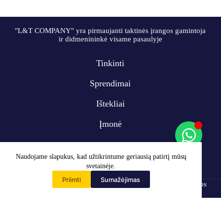
"L&T COMPANY" yra pirmaujanti taktinės įrangos gamintoja
ir didmenininkė visame pasaulyje
Tinkinti
Sprendimai
Ištekliai
Įmonė
Naudojame slapukus, kad užtikrintume geriausią patirtį mūsų
svetainėje.
Priimti
Sumažėjimas
Pagrindinis
Autorinės teisės © 2009-2024 L&T COMPANY Co, Ltd. Visos
teisės saugomos
"WhatsApp"