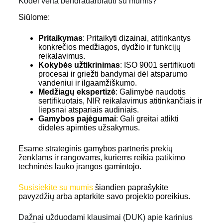
Kodėl verta bendradarbiauti su mumis?
Siūlome:
Pritaikymas
: Pritaikyti dizainai, atitinkantys
konkrečios medžiagos, dydžio ir funkcijų
reikalavimus.
Kokybės užtikrinimas
: ISO 9001 sertifikuoti
procesai ir griežti bandymai dėl atsparumo
vandeniui ir ilgaamžiškumo.
Medžiagų ekspertizė
: Galimybė naudotis
sertifikuotais, NIR reikalavimus atitinkančiais ir
liepsnai atspariais audiniais.
Gamybos pajėgumai
: Gali greitai atlikti
didelės apimties užsakymus.
Esame strateginis gamybos partneris prekių
ženklams ir rangovams, kuriems reikia patikimo
techninės lauko įrangos gamintojo.
Susisiekite su mumis
šiandien paprašykite
pavyzdžių arba aptarkite savo projekto poreikius.
Dažnai užduodami klausimai (DUK) apie karinius