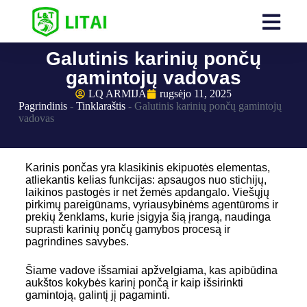
Galutinis karinių pončų
gamintojų vadovas
LQ ARMIJA
rugsėjo 11, 2025
Pagrindinis
-
Tinklaraštis
-
Galutinis karinių pončų gamintojų
vadovas
Karinis pončas yra klasikinis ekipuotės elementas,
atliekantis kelias funkcijas: apsaugos nuo stichijų,
laikinos pastogės ir net žemės apdangalo. Viešųjų
pirkimų pareigūnams, vyriausybinėms agentūroms ir
prekių ženklams, kurie įsigyja šią įrangą, naudinga
suprasti karinių pončų gamybos procesą ir
pagrindines savybes.
Šiame vadove išsamiai apžvelgiama, kas apibūdina
aukštos kokybės karinį pončą ir kaip išsirinkti
gamintoją, galintį jį pagaminti.