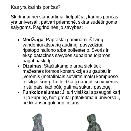
Kas yra karinis pončas?
Skirtingai nei standartiniai lietpalčiai, karinis pončas
yra universali, patvari priemonė, skirta sudėtingoms
sąlygoms. Pagrindinės jo savybės:
Medžiaga
: Paprastai gaminami iš tvirtų,
vandeniui atsparių audinių, pavyzdžiui,
ripstopo nailono arba poliesterio. Svoris ir
eksploatacinės savybės subalansuojamos
pagal paskirtį.
Dizainas
: Stačiakampio arba šiek tiek
mažesnės formos konstrukcija su gaubtu ir
įvorėmis (metaliniais sutvirtinimais) kampuose
ir išilgai šonų. Tai leidžia jį naudoti su virvėmis
ir stulpais, kad būtų galima sukurti pastogę.
Funkcionalumas
: Ji turi visiškai apsaugoti karį
ir jo kuprinę, būti greitai pritaikoma ir universali,
ne tik apsaugoti nuo lietaus.