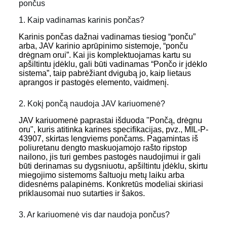
pončus
1. Kaip vadinamas karinis pončas?
Karinis pončas dažnai vadinamas tiesiog “ponču”
arba, JAV karinio aprūpinimo sistemoje, “ponču
drėgnam orui”. Kai jis komplektuojamas kartu su
apšiltintu įdėklu, gali būti vadinamas “Pončo ir įdėklo
sistema”, taip pabrėžiant dvigubą jo, kaip lietaus
aprangos ir pastogės elemento, vaidmenį.
2. Kokį pončą naudoja JAV kariuomenė?
JAV kariuomenė paprastai išduoda "Pončą, drėgnu
oru", kuris atitinka karines specifikacijas, pvz., MIL-P-
43907, skirtas lengviems pončams. Pagamintas iš
poliuretanu dengto maskuojamojo rašto ripstop
nailono, jis turi gembes pastogės naudojimui ir gali
būti derinamas su dygsniuotu, apšiltintu įdėklu, skirtu
miegojimo sistemoms šaltuoju metų laiku arba
didesnėms palapinėms. Konkretūs modeliai skiriasi
priklausomai nuo sutarties ir šakos.
3. Ar kariuomenė vis dar naudoja pončus?