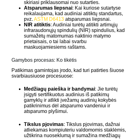
skiriasi priklausomai nuo sutarties.
Atsparumas liepsnai
: Kai kuriose sutartyse
reikalaujama, kad audiniai atitiktų standartus,
pvz.
ASTM D6413
atsparumas liepsnai.
NIR atitiktis
: Audiniai turėtų atitikti artimųjų
infraraudonųjų spindulių (NIR) spindulius, kad
sumažėtų matomumas naktinio matymo
prietaisais, o tai labai svarbu
maskuojamiesiems raštams.
Gamybos procesas: Ko tikėtis
Patikimas gamintojas įrodo, kad turi patirties šiuose
svarbiausiuose procesuose:
Medžiagų paieška ir bandymai
: Jie turėtų
įsigyti sertifikuotus audinius iš patikimų
gamyklų ir atlikti įvežamų audinių kokybės
patikrinimus dėl atsparumo vandeniui ir
atsparumo plyšimui.
Tikslus pjovimas
: Tikslus pjovimas, dažnai
atliekamas kompiuteriu valdomomis staklėmis,
užtikrina nuoseklumą ir sumažina medžiagų