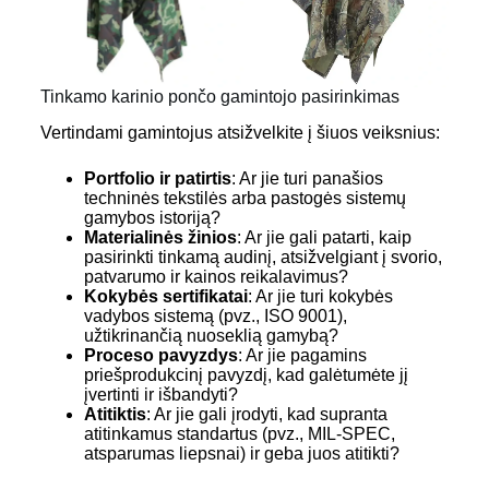
Tinkamo karinio pončo gamintojo pasirinkimas
Vertindami gamintojus atsižvelkite į šiuos veiksnius:
Portfolio ir patirtis
: Ar jie turi panašios
techninės tekstilės arba pastogės sistemų
gamybos istoriją?
Materialinės žinios
: Ar jie gali patarti, kaip
pasirinkti tinkamą audinį, atsižvelgiant į svorio,
patvarumo ir kainos reikalavimus?
Kokybės sertifikatai
: Ar jie turi kokybės
vadybos sistemą (pvz., ISO 9001),
užtikrinančią nuoseklią gamybą?
Proceso pavyzdys
: Ar jie pagamins
priešprodukcinį pavyzdį, kad galėtumėte jį
įvertinti ir išbandyti?
Atitiktis
: Ar jie gali įrodyti, kad supranta
atitinkamus standartus (pvz., MIL-SPEC,
atsparumas liepsnai) ir geba juos atitikti?