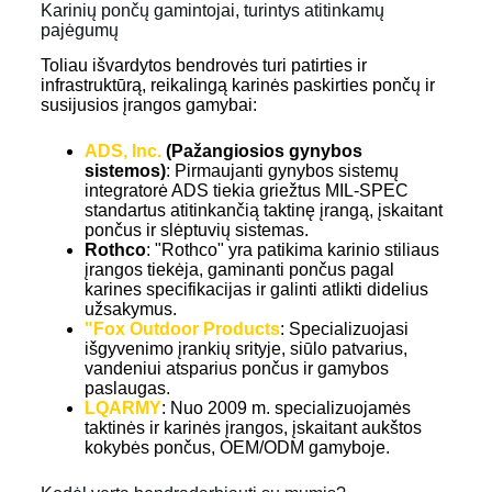
Karinių pončų gamintojai, turintys atitinkamų
pajėgumų
Toliau išvardytos bendrovės turi patirties ir
infrastruktūrą, reikalingą karinės paskirties pončų ir
susijusios įrangos gamybai:
ADS, Inc.
(Pažangiosios gynybos
sistemos)
: Pirmaujanti gynybos sistemų
integratorė ADS tiekia griežtus MIL-SPEC
standartus atitinkančią taktinę įrangą, įskaitant
pončus ir slėptuvių sistemas.
Rothco
: "Rothco" yra patikima karinio stiliaus
įrangos tiekėja, gaminanti pončus pagal
karines specifikacijas ir galinti atlikti didelius
užsakymus.
"Fox Outdoor Products
: Specializuojasi
išgyvenimo įrankių srityje, siūlo patvarius,
vandeniui atsparius pončus ir gamybos
paslaugas.
LQARMY
: Nuo 2009 m. specializuojamės
taktinės ir karinės įrangos, įskaitant aukštos
kokybės pončus, OEM/ODM gamyboje.