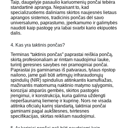
Taip, daugelyje pasaulio kariuomenių pončai tebėra
standartinė apranga. Nepaisant to, kad
specializuotiems daliniams skirtos naujesnės lietaus
aprangos sistemos, tradicinis pončas dėl savo
universalumo, paprastumo, įperkamumo ir galimybės
naudoti kaip pastogę yra labai svarbi kario ekipuotės
dalis.
4. Kas yra taktinis pončas?
Terminas “taktinis pončas” paprastai reiškia pončą,
skirtą profesionaliam ar rimtam naudojimui lauke,
turintį geresnes savybes nei pramoginiai pončai.
Paprastai jis gaminamas iš patvaraus, tylaus ripstop
nailono, jame gali būti artimųjų infraraudonųjų
spindulių (NIR) spindulius atitinkantis kamufliažas,
mažinantis matomumą naktinio matymo sąlygomis,
korozijai atsparūs gembės, skirtos pastogės
įrengimui, ir konstrukcija, kuria galima uždengti
neperšaunamą liemenę ir kuprinę. Nors ne visada
atitinka oficialų karinį standartą, taktiniai pončai
gaminami pagal aukštesnes, tvirtesnes
specifikacijas, skirtas reikliam naudojimui.