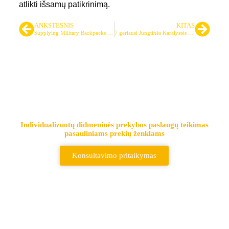
atlikti išsamų patikrinimą.
ANKSTESNIS
KITAS
Supplying Military Backpacks to NATO-Member Forces: A Practical OEM/ODM Sourcing Guide (With Brand Examples)
7 geriausi Jungtinės Karalystės taktinių liemenių gamintojai
Pirmaujantis taktinių krepšių ir
kuprinių tiekėjas
Individualizuotų didmeninės prekybos paslaugų teikimas
pasauliniams prekių ženklams
Konsultavimo pritaikymas