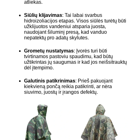
atliekas.
Siūlių klijavimas
: Tai labai svarbus
hidroizoliacijos etapas. Visos siūlės turėtų būti
užklijuotos vandeniui atsparia juosta,
naudojant šiluminį presą, kad vanduo
nepatektų pro adatų skylutes.
Grometų nustatymas
: Įvorės turi būti
tvirtinamos pastoviu spaudimu, kad būtų
užtikrintas jų saugumas ir kad jos neišsitrauktų
dėl įtempimo.
Galutinis patikrinimas
: Prieš pakuojant
kiekvieną pončą reikia patikrinti, ar nėra
siuvimo, juostų ir įrangos defektų.