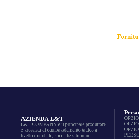
Fornitore
Fornitur
Perso
AZIENDA L&T
OPZIO
OPZIO
L&T COMPANY è il principale produttore
OPZIO
e grossista di equipaggiamento tattico a
PERS
livello mondiale, specializzato in una