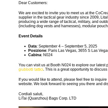
Dear Customers:
We are excited to invite you to meet us at the CoCre
supplier in the tactical gear industry since 2009, Li
producing a wide range of tactical, military, and out
(including dog vests and harnesses), modular pouches
Event Details
Data
: September 4 – September 5, 2025
Posizione
: Paris Las Vegas, 3655 S Las Vega
Cabina
: N024
You can visit us at Booth N024 to explore our latest 
giubbotti tattici
. This is a great opportunity to discu
If you would like to attend, please feel free to inqui
website. We look forward to seeing you there and d
Cordiali saluti,
LiTai (Quanzhou) Bags Corp. LTD