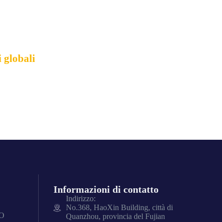
ni tattici
i globali
Informazioni di contatto
Indirizzo:
No.368, HaoXin Building, città di
O
Quanzhou, provincia del Fujian