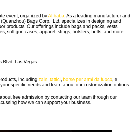
Ukrainian
Finnish
ate event, organized by
Alibaba
. As a leading manufacturer and
Korean
tal (Quanzhou) Bags Corp., Ltd. specializes in designing and
door products. Our offerings include bags and packs, vests
Swedish
, soft gun cases, apparel, slings, holsters, belts, and more.
Indonesian
Lithuanian
Turkish
s Blvd, Las Vegas
products, including
zaini tattici
,
borse per armi da fuoco
, e
ss your specific needs and learn about our customization options.
re about free admission by contacting our team through our
iscussing how we can support your business.