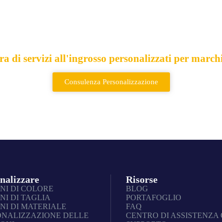
 leader di borse e zai
a di servizi all'ingrosso personalizzati per march
Consulenza Personalizzazione
nalizzare
Risorse
NI DI COLORE
BLOG
NI DI TAGLIA
PORTAFOGLIO
NI DI MATERIALE
FAQ
ONALIZZAZIONE DELLE
CENTRO DI ASSISTENZA 