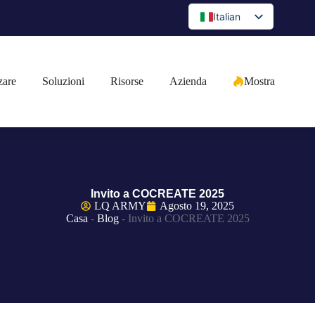
Italian
English
Spanish
zare
Soluzioni
Risorse
Azienda
Mostra
Portuguese
Arabic
French
German
Japanese
Invito a COCREATE 2025
Russian
LQ ARMY
Agosto 19, 2025
Casa
-
Blog
-
Invito a COCREATE 2025
Bulgarian
Greek
Czech
Romanian