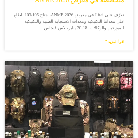
متخصصة في معرض ANME 2026
تعرّف على Litai في معرض ANME 2026، جناح 103/105. اطلع
على معداتنا التكتيكية ومعدات الاستجابة الطبية والتكتيكية
للموزعين والوكالات. 18-20 يناير، لاس فيجاس.
اقرأ المزيد "