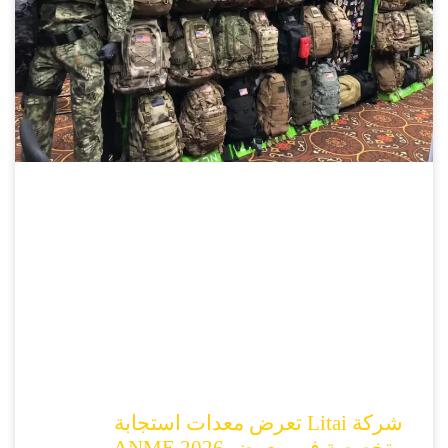
شركة Litai تعرض معدات استجابة