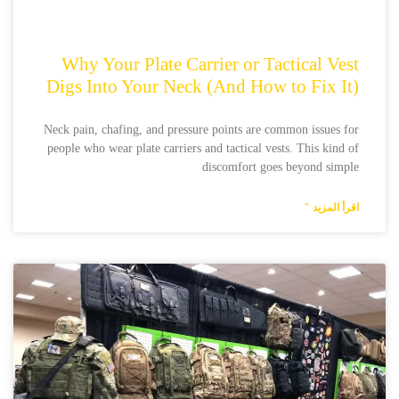
Why Your Plate Carrier or Tactical Vest
Digs Into Your Neck (And How to Fix It)
Neck pain, chafing, and pressure points are common issues for
people who wear plate carriers and tactical vests. This kind of
discomfort goes beyond simple
اقرأ المزيد "