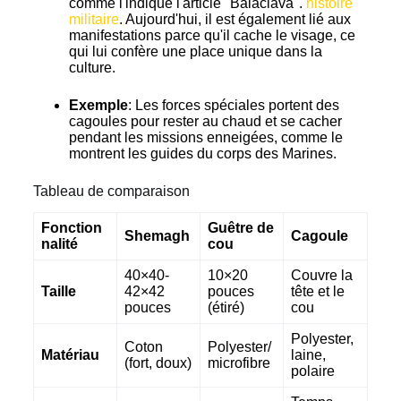
comme l'indique l'article "Balaclava".
histoire
militaire
. Aujourd'hui, il est également lié aux
manifestations parce qu'il cache le visage, ce
qui lui confère une place unique dans la
culture.
Exemple
: Les forces spéciales portent des
cagoules pour rester au chaud et se cacher
pendant les missions enneigées, comme le
montrent les guides du corps des Marines.
Tableau de comparaison
Fonction
Guêtre de
Shemagh
Cagoule
nalité
cou
40×40-
10×20
Couvre la
Taille
42×42
pouces
tête et le
pouces
(étiré)
cou
Polyester,
Coton
Polyester/
Matériau
laine,
(fort, doux)
microfibre
polaire