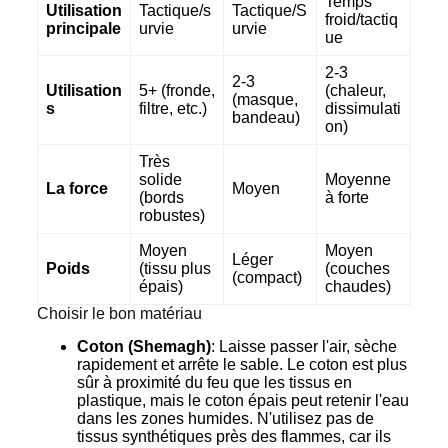
Temps
Utilisation
Tactique/s
Tactique/S
froid/tactiq
principale
urvie
urvie
ue
2-3
2-3
Utilisation
5+ (fronde,
(chaleur,
(masque,
s
filtre, etc.)
dissimulati
bandeau)
on)
Très
solide
Moyenne
La force
Moyen
(bords
à forte
robustes)
Moyen
Moyen
Léger
Poids
(tissu plus
(couches
(compact)
épais)
chaudes)
Choisir le bon matériau
Coton (Shemagh)
: Laisse passer l'air, sèche
rapidement et arrête le sable. Le coton est plus
sûr à proximité du feu que les tissus en
plastique, mais le coton épais peut retenir l'eau
dans les zones humides. N'utilisez pas de
tissus synthétiques près des flammes, car ils