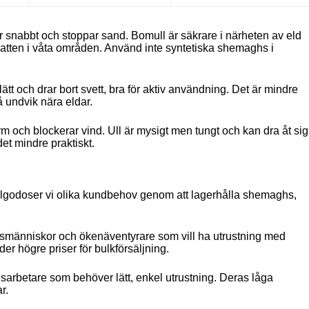
ar snabbt och stoppar sand. Bomull är säkrare i närheten av eld
vatten i våta områden. Använd inte syntetiska shemaghs i
lätt och drar bort svett, bra för aktiv användning. Det är mindre
å undvik nära eldar.
arm och blockerar vind. Ull är mysigt men tungt och kan dra åt sig
det mindre praktiskt.
 tillgodoser vi olika kundbehov genom att lagerhålla shemaghs,
nadsmänniskor och ökenäventyrare som vill ha utrustning med
 högre priser för bulkförsäljning.
stadsarbetare som behöver lätt, enkel utrustning. Deras låga
r.