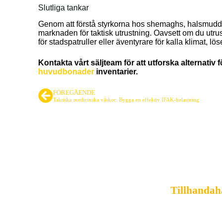
Slutliga tankar
Genom att förstå styrkorna hos shemaghs, halsmudda
marknaden för taktisk utrustning. Oavsett om du utr
för stadspatruller eller äventyrare för kalla klimat, l
Kontakta vårt säljteam för att utforska alternativ
huvudbonader
inventarier.
FÖREGÅENDE
Taktiska medicinska väskor: Bygga en effektiv IFAK-belastning
Ledande leveran
Tillhandah