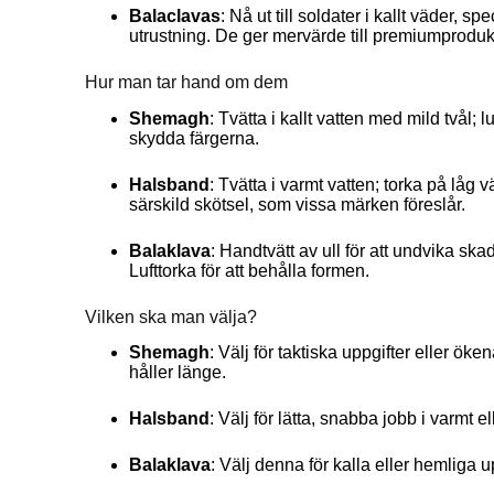
Balaclavas
: Nå ut till soldater i kallt väder, s
utrustning. De ger mervärde till premiumproduk
Hur man tar hand om dem
Shemagh
: Tvätta i kallt vatten med mild tvål; 
skydda färgerna.
Halsband
: Tvätta i varmt vatten; torka på lå
särskild skötsel, som vissa märken föreslår.
Balaklava
: Handtvätt av ull för att undvika sk
Lufttorka för att behålla formen.
Vilken ska man välja?
Shemagh
: Välj för taktiska uppgifter eller 
håller länge.
Halsband
: Välj för lätta, snabba jobb i varmt e
Balaklava
: Välj denna för kalla eller hemliga u