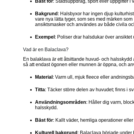
Bäst för
: Stadsuppdrag, sport eller uppgifter i 
Bakgrund
: Halsbyxor har ingen djup kulturhis
vare nya lätta tyger, som ses med märken som
ansiktsmasker och användes av både civila och
Exempel
: Poliser drar halsdukar över ansiktet 
Vad är en Balaclava?
En balaklava är ett åtsittande huvud- och halsskydd a
så att endast ögonen eller munnen är öppna, och anv
Material
: Varm ull, mjuk fleece eller andningsba
Titta
: Täcker större delen av huvudet; finns i s
Användningsområden
: Håller dig varm, bloc
halsskydd.
Bäst för
: Kallt väder, hemliga operationer elle
Kulturell bakgrund
: Balaclava började under K