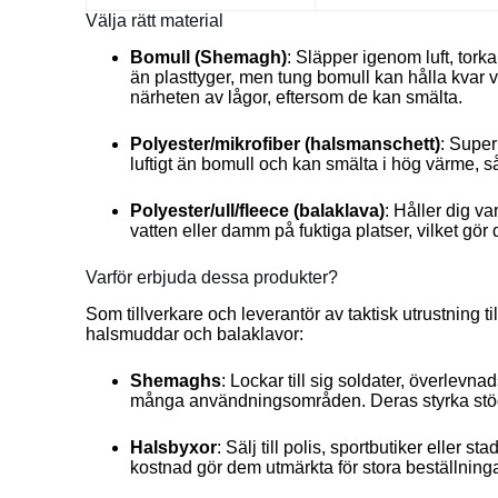
Välja rätt material
Bomull (Shemagh)
: Släpper igenom luft, tork
än plasttyger, men tung bomull kan hålla kvar 
närheten av lågor, eftersom de kan smälta.
Polyester/mikrofiber (halsmanschett)
: Super
luftigt än bomull och kan smälta i hög värme, s
Polyester/ull/fleece (balaklava)
: Håller dig v
vatten eller damm på fuktiga platser, vilket gör 
Varför erbjuda dessa produkter?
Som tillverkare och leverantör av taktisk utrustning
halsmuddar och balaklavor:
Shemaghs
: Lockar till sig soldater, överlev
många användningsområden. Deras styrka stöder
Halsbyxor
: Sälj till polis, sportbutiker eller 
kostnad gör dem utmärkta för stora beställninga