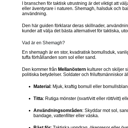
I branschen för taktisk utrustning är det viktigt att v
eller äventyrare i naturen. Shemagh, halsduk och bal
användning.
Den här guiden förklarar deras skillnader, användnin
kunder att välja det bästa alternativet för taktiska, 
Vad är en Shemagh?
En shemagh är en stor, kvadratisk bomullsduk, vanlig
tuffa förhållanden som sol eller sand.
Den kommer från
Mellanöstern
kulturer och skiljer 
politiska betydelser. Soldater och friluftsmännisk
Material
: Mjuk, kraftig bomull eller bomullsblan
Titta
: Rutiga mönster (svart/vitt eller rött/vitt) e
Användningsområden
: Skyddar mot sol, san
bandage, vattenfilter eller väska.
Bäst för
: Taktiska uppdrag, ökenresor eller öv