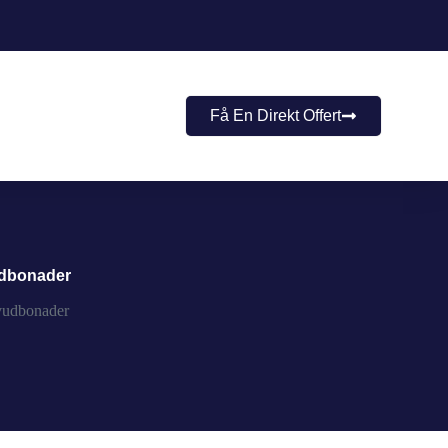
Få En Direkt Offert
vudbonader
uvudbonader