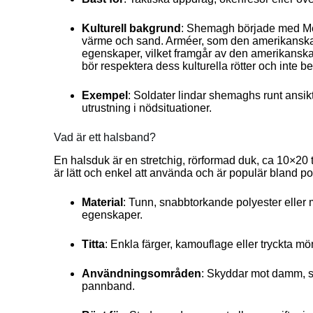
Kulturell bakgrund
: Shemagh började med Me
värme och sand. Arméer, som den amerikanska m
egenskaper, vilket framgår av den amerikanska
bör respektera dess kulturella rötter och inte
Exempel
: Soldater lindar shemaghs runt ansik
utrustning i nödsituationer.
Vad är ett halsband?
En halsduk är en stretchig, rörformad duk, ca 10×20 tu
är lätt och enkel att använda och är populär bland po
Material
: Tunn, snabbtorkande polyester eller
egenskaper.
Titta
: Enkla färger, kamouflage eller tryckta mön
Användningsområden
: Skyddar mot damm, so
pannband.