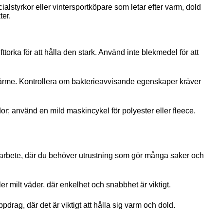
pecialstyrkor eller vintersportköpare som letar efter varm, dold
ter.
lufttorka för att hålla den stark. Använd inte blekmedel för att
g värme. Kontrollera om bakterieavvisande egenskaper kräver
ador; använd en mild maskincykel för polyester eller fleece.
ökenarbete, där du behöver utrustning som gör många saker och
ller milt väder, där enkelhet och snabbhet är viktigt.
ppdrag, där det är viktigt att hålla sig varm och dold.