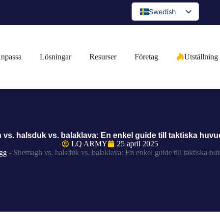
Swedish
English
Spanish
npassa
Lösningar
Resurser
Företag
Utställning
Portuguese
Arabic
French
German
Japanese
s. halsduk vs. balaklava: En enkel guide till taktiska hu
Russian
LQ ARMY
25 april 2025
gg
-
Shemagh vs. halsduk vs. balaklava: En enkel guide till taktiska h
Bulgarian
Greek
Czech
Romanian