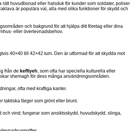
Ukrainian
älja rätt huvudbonad eller halsduk för kunder som soldater, poliser
aklava är populära val, alla med olika funktioner för skydd och
Finnish
Korean
gsområden och bakgrund för att hjälpa ditt företag eller dina
Indonesian
utomhus- eller överlevnadsbehov.
Italian
Lithuanian
tvis 40×40 till 42×42 tum. Den är utformad för att skydda mot
Turkish
sig från de
keffiyeh
, som ofta har speciella kulturella eller
or älskar shemagh för dess många användningsområden.
dningar, ofta med kraftiga kanter.
ller taktiska färger som grönt eller brunt.
d och vind; fungerar som ansiktsskydd, huvudskydd, slinga,
erlevnadsuppgifter.