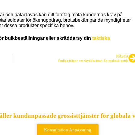
r och balaclavas kan ditt företag möta kundernas krav på
ustar soldater för ökenuppdrag, brottsbekämpande myndigheter
öser dessa produkter specifika behov.
 för bulkbeställningar eller skräddarsy din
taktiska
NÄSTA
Vanliga frågor om skyddsvästar: En praktisk guide
tör av taktiska väsko
åller kundanpassade grossisttjänster för globala
Konsultation Anpassning