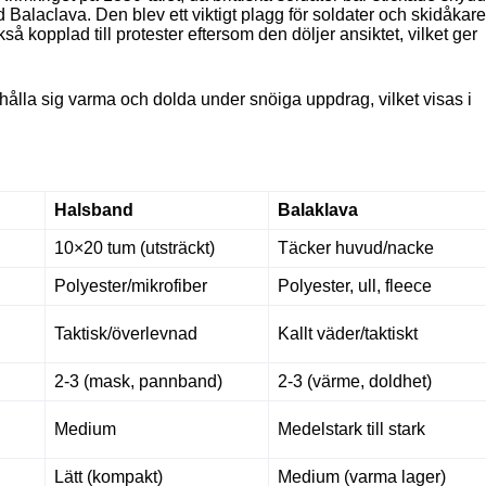
id Balaclava. Den blev ett viktigt plagg för soldater och skidåkare
kså kopplad till protester eftersom den döljer ansiktet, vilket ger
t hålla sig varma och dolda under snöiga uppdrag, vilket visas i
Halsband
Balaklava
10×20 tum (utsträckt)
Täcker huvud/nacke
Polyester/mikrofiber
Polyester, ull, fleece
Taktisk/överlevnad
Kallt väder/taktiskt
2-3 (mask, pannband)
2-3 (värme, doldhet)
Medium
Medelstark till stark
Lätt (kompakt)
Medium (varma lager)