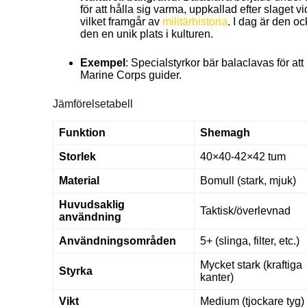
för att hålla sig varma, uppkallad efter slaget v
vilket framgår av
militärhistoria
. I dag är den oc
den en unik plats i kulturen.
Exempel
: Specialstyrkor bär balaclavas för at
Marine Corps guider.
Jämförelsetabell
Funktion
Shemagh
Storlek
40×40-42×42 tum
Material
Bomull (stark, mjuk)
Huvudsaklig
Taktisk/överlevnad
användning
Användningsområden
5+ (slinga, filter, etc.)
Mycket stark (kraftiga
Styrka
kanter)
Vikt
Medium (tjockare tyg)