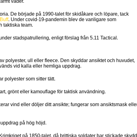
varmt väder.
toria. De började på 1990-talet för skidåkare och löpare, tack
Buff
. Under covid-19-pandemin blev de vanligare som
 taktiska team.
under stadspatrullering, enligt förslag från 5.11 Tactical.
v polyester, ull eller fleece. Den skyddar ansiktet och huvudet,
änds vid kalla eller hemliga uppdrag.
r polyester som sitter tätt.
vart, grönt eller kamouflage för taktisk användning.
kerar vind eller döljer ditt ansikte; fungerar som ansiktsmask elle
r uppdrag på hög höjd.
rimkriget på 1850-talet, då brittiska soldater bar stickade skyd