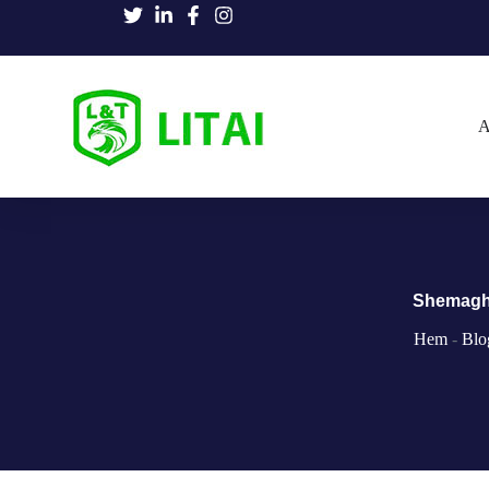
A
Shemagh v
Hem
-
Blo