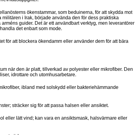
llanösterns ökenstammar, som beduinerna, för att skydda mot
ilitären i Irak, började använda den för dess praktiska
 arméns guider. Det är ett användbart verktyg, men leverantörer
 behandla det enbart som mode.
tet för att blockera ökendamm eller använder dem för att bära
m när den är platt, tillverkad av polyester eller mikrofiber. Den
liser, idrottare och utomhusarbetare.
 mikrofiber, ibland med solskydd eller bakteriehämmande
ster; sträcker sig för att passa halsen eller ansiktet.
l eller lätt vind; kan vara en ansiktsmask, halsvärmare eller