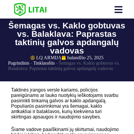
Šemagas vs. Kaklo gobtuvas
vs. Balaklava: Paprastas
taktinių galvos apdangalų
vadovas
LQ ARMIJA
balandžio 25, 2025
Pagrindinis
-
Tinklaraštis
-
Šemagas vs. Kaklo gobtuvas vs.
Balaklava: Paprastas taktinių galvos apdangalų vadovas
Taktinės įrangos versle kariams, policijos
pareigūnams ar lauko nuotykių ieškotojams svarbu
pasirinkti tinkamą galvos ar kaklo apdangalą.
Populiarūs pasirinkimai yra šemagai, kaklo
antkakliai ir balaklavos, kurių kiekviena turi
skirtingas apsaugos ir naudojimo savybes.
Šiame vadove paaiškinami jų skirtumai, naudojimo