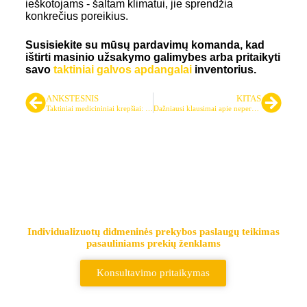
ieškotojams - šaltam klimatui, jie sprendžia
konkrečius poreikius.
Susisiekite su mūsų pardavimų komanda, kad
ištirti masinio užsakymo galimybes arba pritaikyti
savo
taktiniai galvos apdangalai
inventorius.
ANKSTESNIS
KITAS
Taktiniai medicininiai krepšiai: Efektyvios IFAK įrangos kūrimas
Dažniausi klausimai apie neperšaunamąsias liemenes: praktinis vadovas
Pirmaujantis taktinių krepšių ir
kuprinių tiekėjas
Individualizuotų didmeninės prekybos paslaugų teikimas
pasauliniams prekių ženklams
Konsultavimo pritaikymas