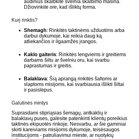
audinius skalbkite švelnia skalbimo mašina.
Džiovinkite ore, kad išliktų forma.
Kurį rinktis?
Shemagh
: Rinkitės taktinėms užduotims arba
darbui dykumoje, kai reikia daug ką
atliekančios ir ilgaamžės įrangos.
Kaklo gaiteris
: Rinkitės lengviems ir greitiems
darbams šiltu ar švelniu oru, kai svarbu
paprastumas ir greitis.
Balaklava
: Šią aprangą rinkitės šaltoms ar
slaptoms misijoms, kai svarbiausia išlikti šiltai
ir pasislėpus.
Galutinės mintys
Suprasdami stipriąsias šemagų, antkaklių ir
balaklavų puses, galėsite patenkinti klientų poreikius
taktinės ekipuotės rinkoje. Nesvarbu, ar šie gaminiai
skirti kareiviams misijoms dykumoje, teisėsaugos
institucijoms - patruliavimui mieste, ar nuotykių