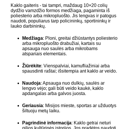
Kaklo gaiteris - tai tampri, maždaug 10×20 colių
dydžio vamzdžio formos medžiaga, pagaminta iš
poliesterio arba mikropluošto. Jis lengvas ir patogus
naudoti, populiarus tarp policininkų, sportininkų ir
lauko darbininkų.
Medžiaga
: Ploni, greitai džiūstantys poliesterio
arba mikropluošto drabužiai, kartais su
apsauga nuo saulės arba mikrobams
atspariais elementais.
Žiūrėkite
: Vienspalviai, kamufliažiniai arba
spausdinti raštai; išsitempia ant kaklo ar veido.
Naudoja
: Apsauga nuo dulkių, saulės ar
lengvo vėjo; gali būti veido kaukė, kaklo
apdangalas arba galvos juosta.
Geriausia
: Misijos mieste, sportas ar užduotys
šiltuoju metų laiku.
Pagrindinė informacija
: Kaklo getrai neturi
gilios kultūrinės istorijos. Jos pradėtos naudoti