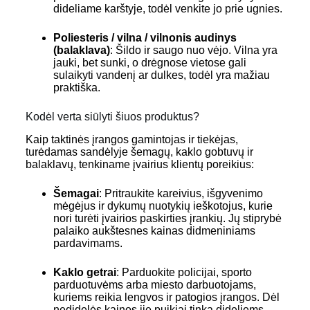
dideliame karštyje, todėl venkite jo prie ugnies.
Poliesteris / vilna / vilnonis audinys
(balaklava)
: Šildo ir saugo nuo vėjo. Vilna yra
jauki, bet sunki, o drėgnose vietose gali
sulaikyti vandenį ar dulkes, todėl yra mažiau
praktiška.
Kodėl verta siūlyti šiuos produktus?
Kaip taktinės įrangos gamintojas ir tiekėjas,
turėdamas sandėlyje šemagų, kaklo gobtuvų ir
balaklavų, tenkiname įvairius klientų poreikius:
Šemagai
: Pritraukite kareivius, išgyvenimo
mėgėjus ir dykumų nuotykių ieškotojus, kurie
nori turėti įvairios paskirties įrankių. Jų stiprybė
palaiko aukštesnes kainas didmeniniams
pardavimams.
Kaklo getrai
: Parduokite policijai, sporto
parduotuvėms arba miesto darbuotojams,
kuriems reikia lengvos ir patogios įrangos. Dėl
nedidelės kainos jie puikiai tinka dideliems