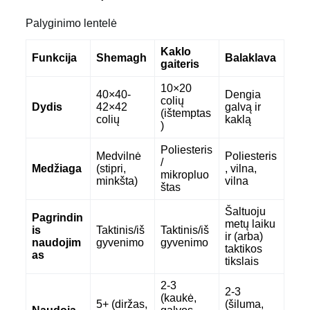
Palyginimo lentelė
Kaklo
Funkcija
Shemagh
Balaklava
gaiteris
10×20
40×40-
Dengia
colių
Dydis
42×42
galvą ir
(ištemptas
colių
kaklą
)
Poliesteris
Medvilnė
Poliesteris
/
Medžiaga
(stipri,
, vilna,
mikropluo
minkšta)
vilna
štas
Šaltuoju
Pagrindin
metų laiku
is
Taktinis/iš
Taktinis/iš
ir (arba)
naudojim
gyvenimo
gyvenimo
taktikos
as
tikslais
2-3
2-3
(kaukė,
5+ (diržas,
(šiluma,