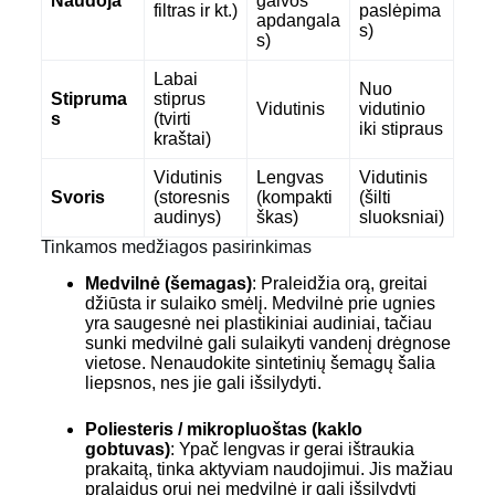
Naudoja
galvos
filtras ir kt.)
paslėpima
apdangala
s)
s)
Labai
Nuo
Stipruma
stiprus
Vidutinis
vidutinio
s
(tvirti
iki stipraus
kraštai)
Vidutinis
Lengvas
Vidutinis
Svoris
(storesnis
(kompakti
(šilti
audinys)
škas)
sluoksniai)
Tinkamos medžiagos pasirinkimas
Medvilnė (šemagas)
: Praleidžia orą, greitai
džiūsta ir sulaiko smėlį. Medvilnė prie ugnies
yra saugesnė nei plastikiniai audiniai, tačiau
sunki medvilnė gali sulaikyti vandenį drėgnose
vietose. Nenaudokite sintetinių šemagų šalia
liepsnos, nes jie gali išsilydyti.
Poliesteris / mikropluoštas (kaklo
gobtuvas)
: Ypač lengvas ir gerai ištraukia
prakaitą, tinka aktyviam naudojimui. Jis mažiau
pralaidus orui nei medvilnė ir gali išsilydyti