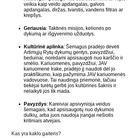
veikia kaip veido apdangalas, galvos
apdangalas, diržas, tvarstis, vandens filtras ar
krepšys.
Geriausia
: Taktinės misijos, kelionės po
dykumą ar išgyvenimo užduotys.
Kultūrinė aplinka
: Šemagus pradėjo dėvėti
Artimųjų Rytų dykumų gentys, pavyzdžiui,
beduinai, norėdami apsisaugoti nuo karščio ir
smėlio. Kariuomenės, pavyzdžiui, JAV
kariuomenė Irake, pradėjo jį naudoti dėl jo
praktiškumo, kaip pažymima JAV kariuomenės
vadovuose. Tai naudinga priemonė, tačiau
tiekėjai turėtų gerbti jos kultūrines šaknis ir
nelaikyti jos tik mada.
Pavyzdys
: Kareiviai apsivynioja veidus
šemagais, kad apsisaugotų nuo dykumos
dulkių, arba juos naudoja įrangai nešiotis
kritiniais atvejais.
Kas yra kaklo gaiteris?