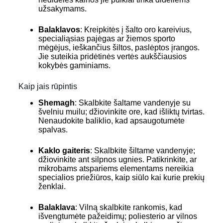
užsakymams.
Balaklavos
: Kreipkitės į šalto oro kareivius,
specialiąsias pajėgas ar žiemos sporto
mėgėjus, ieškančius šiltos, paslėptos įrangos.
Jie suteikia pridėtinės vertės aukščiausios
kokybės gaminiams.
Kaip jais rūpintis
Shemagh
: Skalbkite šaltame vandenyje su
švelniu muilu; džiovinkite ore, kad išliktų tvirtas.
Nenaudokite baliklio, kad apsaugotumėte
spalvas.
Kaklo gaiteris
: Skalbkite šiltame vandenyje;
džiovinkite ant silpnos ugnies. Patikrinkite, ar
mikrobams atspariems elementams nereikia
specialios priežiūros, kaip siūlo kai kurie prekių
ženklai.
Balaklava
: Vilną skalbkite rankomis, kad
išvengtumėte pažeidimų; poliesterio ar vilnos