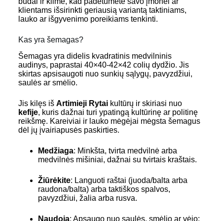
būdai ir kilmė, kad padėtumėte savo įmonei ar
klientams išsirinkti geriausią variantą taktiniams,
lauko ar išgyvenimo poreikiams tenkinti.
Kas yra šemagas?
Šemagas yra didelis kvadratinis medvilninis
audinys, paprastai 40×40-42×42 colių dydžio. Jis
skirtas apsisaugoti nuo sunkių sąlygų, pavyzdžiui,
saulės ar smėlio.
Jis kilęs iš
Artimieji Rytai
kultūrų ir skiriasi nuo
kefije
, kuris dažnai turi ypatingą kultūrinę ar politinę
reikšmę. Kareiviai ir lauko mėgėjai mėgsta šemagus
dėl jų įvairiapusės paskirties.
Medžiaga
: Minkšta, tvirta medvilnė arba
medvilnės mišiniai, dažnai su tvirtais kraštais.
Žiūrėkite
: Languoti raštai (juoda/balta arba
raudona/balta) arba taktiškos spalvos,
pavyzdžiui, žalia arba rusva.
Naudoja
: Apsaugo nuo saulės, smėlio ar vėjo;