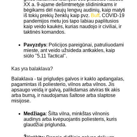
XX a. 9-ajame dešimtmetyje slidininkams ir
bėgikams dėl naujų lengvų audinių, kaip matyti
iš tokių prekių ženklų kaip pvz.
Buff
. COVID-19
pandemijos metu jos tapo labiau paplitusios
kaip veido kaukės, kurias naudojo ir civiliai, ir
taktinės komandos.
Pavyzdys
: Policijos pareigūnai, patruliuodami
mieste, ant veido užsideda antkakles, kaip
siūlo "5.11 Tactical".
Kas yra balaklava?
Balaklava - tai prigludęs galvos ir kaklo apdangalas,
pagamintas iš poliesterio, vilnos arba vilnos. Jis
apsaugo veidą ir galvą, palikdamas atviras tik akis
arba burną, ir naudojamas šaltose arba slaptose
misijose.
Medžiaga
: Šilta vilna, minkštas vilnonis
audinys arba kvėpuojantis poliesteris, kuris
glaudžiai priglunda.