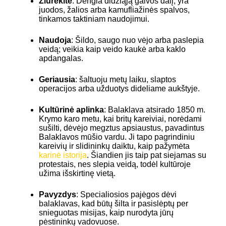
Žiūrėkite
: Dengia didžiąją galvos dalį; yra
juodos, žalios arba kamufliažinės spalvos,
tinkamos taktiniam naudojimui.
Naudoja
: Šildo, saugo nuo vėjo arba paslepia
veidą; veikia kaip veido kaukė arba kaklo
apdangalas.
Geriausia
: šaltuoju metų laiku, slaptos
operacijos arba užduotys dideliame aukštyje.
Kultūrinė aplinka
: Balaklava atsirado 1850 m.
Krymo karo metu, kai britų kareiviai, norėdami
sušilti, dėvėjo megztus apsiaustus, pavadintus
Balaklavos mūšio vardu. Ji tapo pagrindiniu
kareivių ir slidininkų daiktu, kaip pažymėta
karinė istorija
. Šiandien jis taip pat siejamas su
protestais, nes slepia veidą, todėl kultūroje
užima išskirtinę vietą.
Pavyzdys
: Specialiosios pajėgos dėvi
balaklavas, kad būtų šilta ir pasislėptų per
snieguotas misijas, kaip nurodyta jūrų
pėstininkų vadovuose.