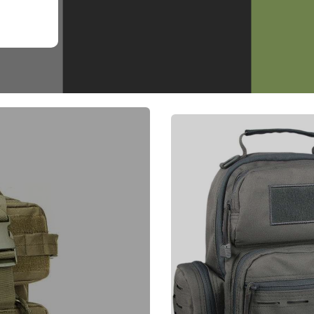
Finnish
Korean
Swedish
Indonesian
Italian
Lithuanian
Turkish