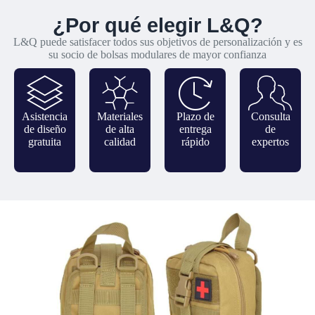
¿Por qué elegir L&Q?
L&Q puede satisfacer todos sus objetivos de personalización y es
su socio de bolsas modulares de mayor confianza
Asistencia
Materiales
Plazo de
Consulta
de diseño
de alta
entrega
de
gratuita
calidad
rápido
expertos