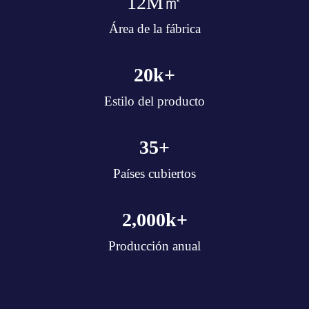
12
M㎡
Área de la fábrica
20
k+
Estilo del producto
35
+
Países cubiertos
2,000
k+
Producción anual