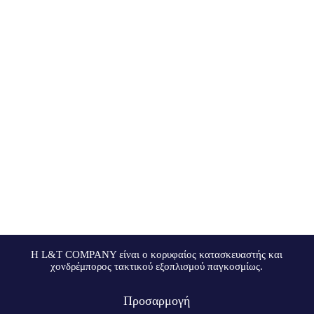
Η L&T COMPANY είναι ο κορυφαίος κατασκευαστής και
χονδρέμπορος τακτικού εξοπλισμού παγκοσμίως.
Προσαρμογή