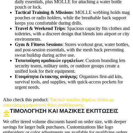
daily essentials, plus MOLLE for attaching a water bottle
pouch or lock.
Tactical Training & Missions
: MOLLE webbing holds mag
pouches or radio holders, while the breathable back support
keeps you comfortable during drills.
Travel & Weekend Trips
: Spacious capacity fits clothes and
toiletries, with a discreet design that blends into airport or city
environments.
Gym & Fitness Sessions
: Stores workout gear, water bottles,
and post-session essentials, with the mesh back preventing
sweat buildup during active use.
Τυποποίηση ομαδικών εργαλείων
: Custom branding lets
security teams, military units, or outdoor groups create a
unified look for their equipment.
Ετοιμότητα έκτακτης ανάγκης
: Organizes first-aid kits,
survival tools, and supplies, with quick-access pockets for
urgent needs.
Also check this product:
Τακτικό σακίδιο βαρέως τύπου με
επεκτάσιμη μπροστινή θήκη αποθήκευσης
ΤΙΜΟΛΌΓΗΣΗ ΚΑΙ ΜΑΖΙΚΈΣ ΕΚΠΤΏΣΕΙΣ
We offer tiered volume discounts based on order size, with deeper
savings for larger bulk purchases. Customizations like logo
embroidery or color adjustments are available for qualifying orders