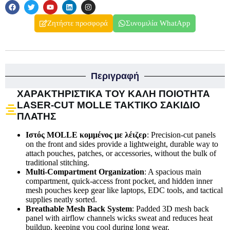
Ζητήστε προσφορά
Συνομιλία WhatApp
Περιγραφή
ΧΑΡΑΚΤΗΡΙΣΤΙΚΆ ΤΟΥ ΚΑΛΉ ΠΟΙΌΤΗΤΑ
LASER-CUT MOLLE ΤΑΚΤΙΚΌ ΣΑΚΊΔΙΟ
ΠΛΆΤΗΣ
Ιστός MOLLE κομμένος με λέιζερ
: Precision-cut panels
on the front and sides provide a lightweight, durable way to
attach pouches, patches, or accessories, without the bulk of
traditional stitching.
Multi-Compartment Organization
: A spacious main
compartment, quick-access front pocket, and hidden inner
mesh pouches keep gear like laptops, EDC tools, and tactical
supplies neatly sorted.
Breathable Mesh Back System
: Padded 3D mesh back
panel with airflow channels wicks sweat and reduces heat
buildup, keeping you cool during long wear.