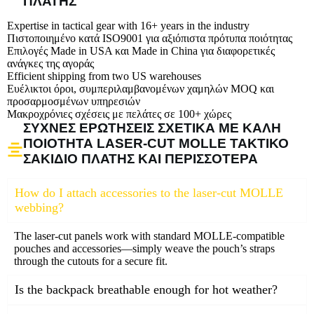
ΠΛΆΤΗΣ
Expertise in tactical gear with 16+ years in the industry
Πιστοποιημένο κατά ISO9001 για αξιόπιστα πρότυπα ποιότητας
Επιλογές Made in USA και Made in China για διαφορετικές
ανάγκες της αγοράς
Efficient shipping from two US warehouses
Ευέλικτοι όροι, συμπεριλαμβανομένων χαμηλών MOQ και
προσαρμοσμένων υπηρεσιών
Μακροχρόνιες σχέσεις με πελάτες σε 100+ χώρες
ΣΥΧΝΈΣ ΕΡΩΤΉΣΕΙΣ ΣΧΕΤΙΚΆ ΜΕ ΚΑΛΉ
ΠΟΙΌΤΗΤΑ LASER-CUT MOLLE ΤΑΚΤΙΚΌ
ΣΑΚΊΔΙΟ ΠΛΆΤΗΣ ΚΑΙ ΠΕΡΙΣΣΌΤΕΡΑ
How do I attach accessories to the laser-cut MOLLE
webbing?
The laser-cut panels work with standard MOLLE-compatible
pouches and accessories—simply weave the pouch’s straps
through the cutouts for a secure fit.
Is the backpack breathable enough for hot weather?