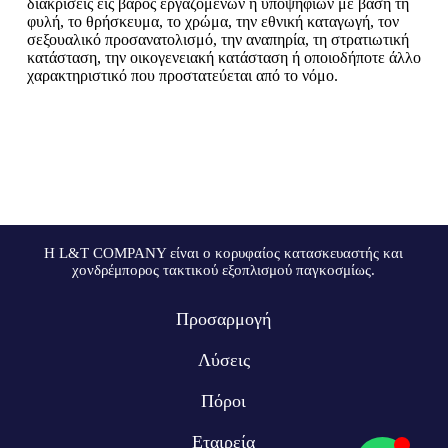
διακρίσεις εις βάρος εργαζομένων ή υποψηφίων με βάση τη
φυλή, το θρήσκευμα, το χρώμα, την εθνική καταγωγή, τον
σεξουαλικό προσανατολισμό, την αναπηρία, τη στρατιωτική
κατάσταση, την οικογενειακή κατάσταση ή οποιοδήποτε άλλο
χαρακτηριστικό που προστατεύεται από το νόμο.
Η L&T COMPANY είναι ο κορυφαίος κατασκευαστής και
χονδρέμπορος τακτικού εξοπλισμού παγκοσμίως.
Προσαρμογή
Λύσεις
Πόροι
Εταιρεία