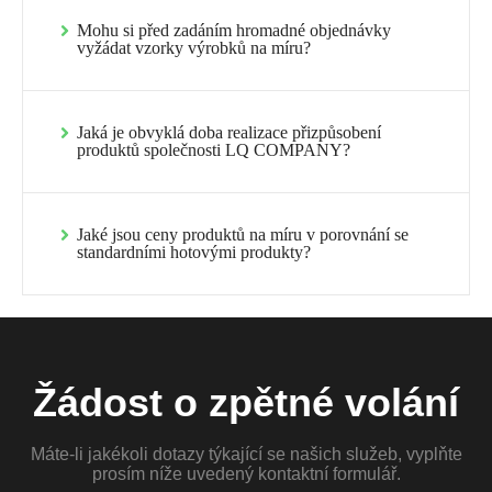
Mohu si před zadáním hromadné objednávky
vyžádat vzorky výrobků na míru?
Jaká je obvyklá doba realizace přizpůsobení
produktů společnosti LQ COMPANY?
Jaké jsou ceny produktů na míru v porovnání se
standardními hotovými produkty?
Žádost o zpětné volání
Máte-li jakékoli dotazy týkající se našich služeb, vyplňte
prosím níže uvedený kontaktní formulář.