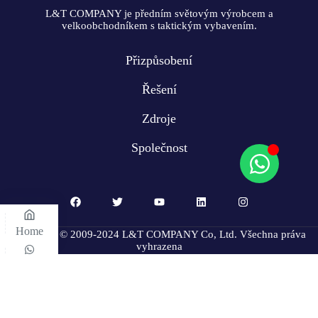
L&T COMPANY je předním světovým výrobcem a
velkoobchodníkem s taktickým vybavením.
Přizpůsobení
Řešení
Zdroje
Společnost
Home
Copyright © 2009-2024 L&T COMPANY Co, Ltd. Všechna práva
vyhrazena
WhatsApp
E-mail