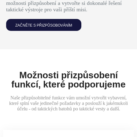
možnosti přizpůsobení a vytvořte si dokonalé řešení
taktické výstroje pro vaši příští misi.
ZAČNĚTE S PŘIZPŮSOBOVÁNÍM
Možnosti přizpůsobení
funkcí, které podporujeme
Naše přizpůsobitelné funkce vám umožní vytvořit vybavení,
které splní vaše jedinečné požadavky a poslouží k jakémukoli
účelu - od taktických batohů po taktické vesty a další.