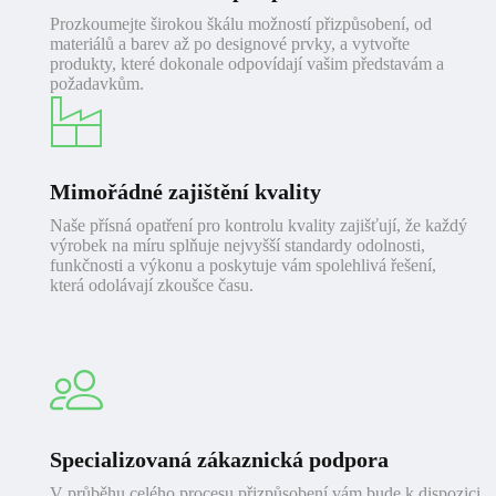
Prozkoumejte širokou škálu možností přizpůsobení, od
materiálů a barev až po designové prvky, a vytvořte
produkty, které dokonale odpovídají vašim představám a
požadavkům.
Mimořádné zajištění kvality
Naše přísná opatření pro kontrolu kvality zajišťují, že každý
výrobek na míru splňuje nejvyšší standardy odolnosti,
funkčnosti a výkonu a poskytuje vám spolehlivá řešení,
která odolávají zkoušce času.
Specializovaná zákaznická podpora
V průběhu celého procesu přizpůsobení vám bude k dispozici