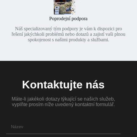
Poprodejní podpora
Náš specializovaný tým podpory je vám k dispozici pro
řešení jakýchkoli problémů nebo dotazů a zajistí vaši plnou
spokojenost s našimi produkty a službami.
Kontaktujte nás
Máte-li jakékoli dotazy týkající se našich služeb,
vyplňte prosím níže uvedený kontaktní formulář.