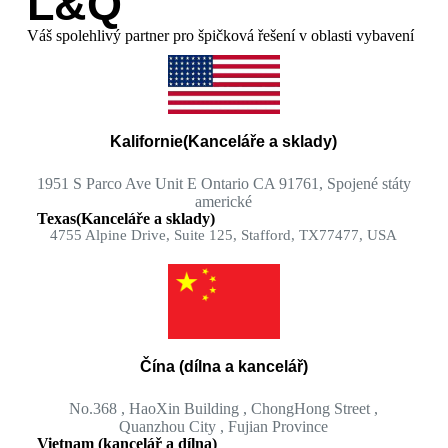
L&Q
Váš spolehlivý partner pro špičková řešení v oblasti vybavení
Kalifornie(Kanceláře a sklady)
1951 S Parco Ave Unit E Ontario CA 91761, Spojené státy
americké
Texas(Kanceláře a sklady)
4755 Alpine Drive, Suite 125, Stafford, TX77477, USA
Čína (dílna a kancelář)
No.368 , HaoXin Building , ChongHong Street ,
Quanzhou City , Fujian Province
Vietnam (kancelář a dílna)