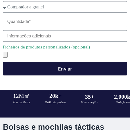
Ficheiros de produtos personalizados (opcional)
Enviar
12
M㎡
20
k+
35
+
2,000
Área da fábrica
Estilo do produto
Países abrangidos
Produção anu
Bolsas e mochilas tácticas