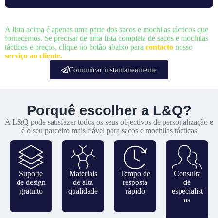
A lista acima é apenas uma parte dos sacos e mochilas tácticos que
fornecemos. Se precisar de uma lista completa de sacos e mochilas
tácticos e preços, clique no botão abaixo para
contacto
nosso
serviço ao cliente.
Comunicar instantaneamente
Porquê escolher a L&Q?
A L&Q pode satisfazer todos os seus objectivos de personalização e
é o seu parceiro mais fiável para sacos e mochilas tácticas
Suporte
Materiais
Tempo de
Consulta
de design
de alta
resposta
de
gratuito
qualidade
rápido
especialist
as