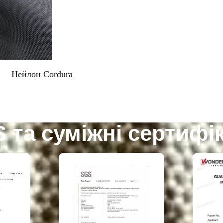
Нейлон Cordura
 та суміжні сертифік