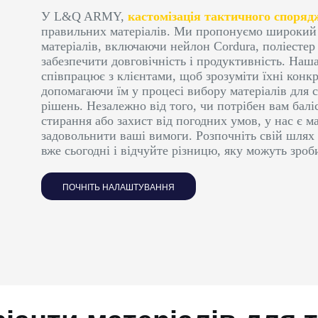
У L&Q ARMY,
кастомізація тактичного споря
правильних матеріалів. Ми пропонуємо широкий
матеріалів, включаючи нейлон Cordura, поліестер 
забезпечити довговічність і продуктивність. Наш
співпрацює з клієнтами, щоб зрозуміти їхні конк
допомагаючи їм у процесі вибору матеріалів для 
рішень. Незалежно від того, чи потрібен вам балі
стирання або захист від погодних умов, у нас є м
задовольнити ваші вимоги. Розпочніть свій шлях д
вже сьогодні і відчуйте різницю, яку можуть зроби
ПОЧНІТЬ НАЛАШТУВАННЯ