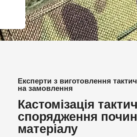
Finnish
Korean
Swedish
Indonesian
Italian
Lithuanian
Turkish
Експерти з виготовлення такти
на замовлення
Кастомізація такти
спорядження почин
матеріалу