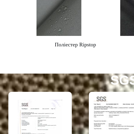
Поліестер Ripstop
SGS