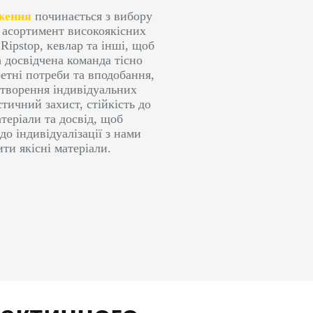
дження
починається з вибору
 асортимент високоякісних
Ripstop, кевлар та інші, щоб
а досвідчена команда тісно
ретні потреби та вподобання,
створення індивідуальних
стичний захист, стійкість до
атеріали та досвід, щоб
о індивідуалізації з нами
ти якісні матеріали.