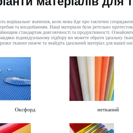
ріанти матеріалів для 
ють вирішальне значення, коли мова йде про тактичне спорядже
ребам та вподобанням. Наші матеріали були ретельно протестова
айвищим стандартам довговічності та продуктивності. Ознайом
и. Завдяки індивідуальному підбору ви можете обрати ідеальну тк
азки тканин нижче та знайдіть ідеальний матеріал для вашої нас
Оксфорд
нетканий