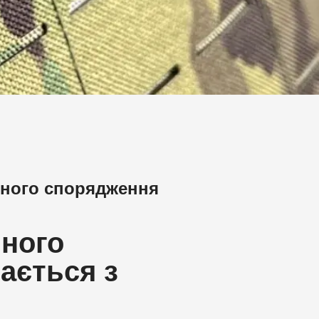
чного спорядження
чного
ається з