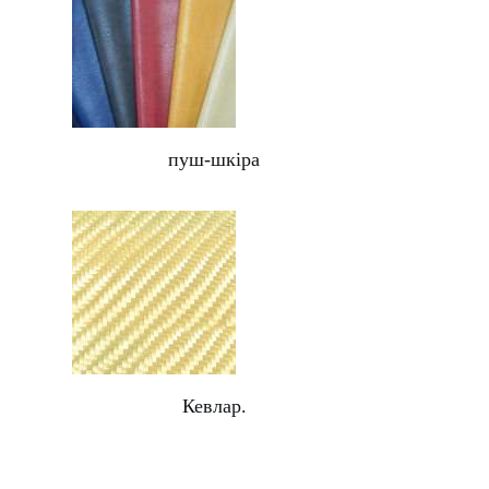
пуш-шкіра
Кевлар.