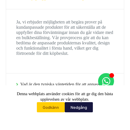
Ja, vi erbjuder möjligheten att begära prover på
kundanpassade produkter för att säkerställa att de
uppfyller dina förväntningar innan du går vidare med
en bulkbeställning. Vår provprocess gör att du kan
bedöma de anpassade produkternas kvalitet, design
och funktionalitet i första hand, vilket ger dig
förtroende för ditt köpbeslut.
Vad är den typiska väntetiden för att anpassa
produkter med LQ COMPANY?
Denna webbplats använder cookies för att ge dig den bästa
upplevelsen av vår webbplats.
Godkänn
Nedgång
Hem
Hur ser prissättningen ut för kundanpassade
produkter jämfört med standardalternativ som finns
i hyllan?
WhatsApp