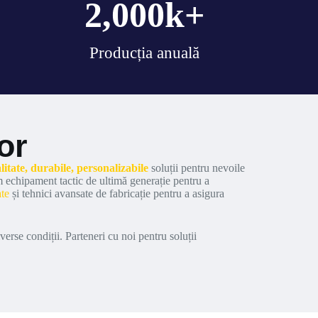
2,000
k+
Producția anuală
or
alitate, durabile, personalizabile
soluții pentru nevoile
m echipament tactic de ultimă generație pentru a
ate
și tehnici avansate de fabricație pentru a asigura
erse condiții. Parteneri cu noi pentru soluții