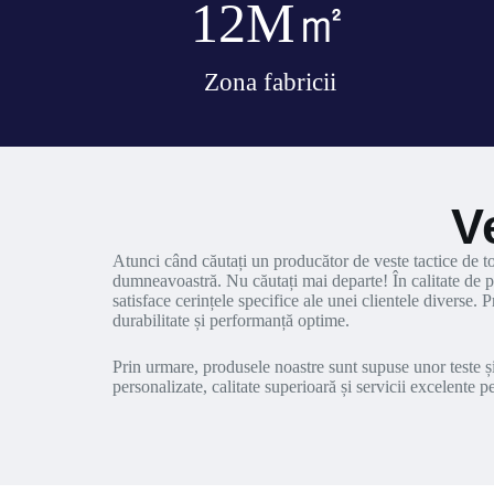
12
M㎡
Zona fabricii
V
Atunci când căutați un producător de veste tactice de t
dumneavoastră. Nu căutați mai departe! În calitate de p
satisface cerințele specifice ale unei clientele diverse.
durabilitate și performanță optime.
Prin urmare, produsele noastre sunt supuse unor teste și
personalizate, calitate superioară și servicii excelente 