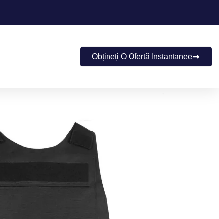
Obțineți O Ofertă Instantanee