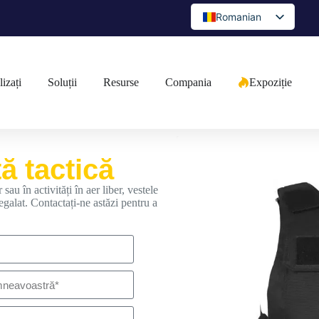
Romanian
English
Spanish
izați
Soluții
Resurse
Compania
Expoziție
Portuguese
Arabic
French
German
ă tactică
Japanese
 sau în activități în aer liber, vestele
eegalat. Contactați-ne astăzi pentru a
Russian
Bulgarian
Greek
Czech
Ukrainian