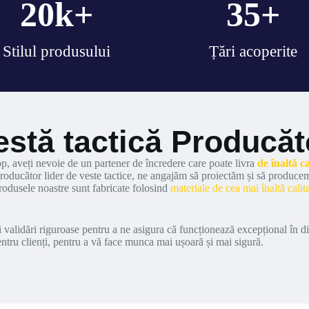
20
k+
35
+
Stilul produsului
Țări acoperite
estă tactică Producăt
op, aveți nevoie de un partener de încredere care poate livra
de înaltă c
roducător lider de veste tactice, ne angajăm să proiectăm și să produce
 Produsele noastre sunt fabricate folosind
materiale de cea mai înaltă calit
 validări riguroase pentru a ne asigura că funcționează excepțional în div
pentru clienți, pentru a vă face munca mai ușoară și mai sigură.