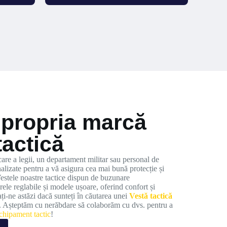
 propria marcă
tactică
care a legii, un departament militar sau personal de
nalizate pentru a vă asigura cea mai bună protecție și
estele noastre tactice dispun de buzunare
rele reglabile și modele ușoare, oferind confort și
ați-ne astăzi dacă sunteți în căutarea unei
Vestă tactică
. Așteptăm cu nerăbdare să colaborăm cu dvs. pentru a
echipament tactic
!