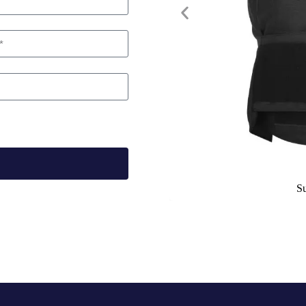
Finnish
Korean
Swedish
Indonesian
Italian
Lithuanian
Turkish
Su