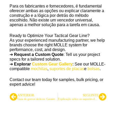
Para os fabricantes e fornecedores, é fundamental
oferecer ambas as opções ou explicar claramente a
construção e a lógica por detrás do método
escolhido. Não existe um vencedor universal,
apenas a melhor solução para a tarefa em causa.
Ready to Optimize Your Tactical Gear Line?
As your experienced manufacturing partner, we help
brands choose the right MOLLE system for
performance, cost, and design.
➔
Request a Custom Quote
: Tell us your project
specs for a tailored solution.
➔
Explorar
Custom Gear Gallery
: See our MOLLE-
compatible
mochilas
,
suportes de placas
e
bolsas
.
Contact our team today for samples, bulk pricing, or
expert advice!
ANTERIOR
SEGUINTE
Guia de gorros tácticos: Caraterísticas militares, de exterior e principais
Explicação sobre os suportes de placas: Um guia detalhado de perguntas e respostas