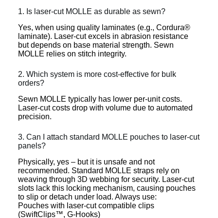
1. Is laser-cut MOLLE as durable as sewn?
Yes, when using quality laminates (e.g., Cordura®
laminate). Laser-cut excels in abrasion resistance
but depends on base material strength. Sewn
MOLLE relies on stitch integrity.
2. Which system is more cost-effective for bulk
orders?
Sewn MOLLE typically has lower per-unit costs.
Laser-cut costs drop with volume due to automated
precision.
3. Can I attach standard MOLLE pouches to laser-cut
panels?
Physically, yes – but it is unsafe and not
recommended. Standard MOLLE straps rely on
weaving through 3D webbing for security. Laser-cut
slots lack this locking mechanism, causing pouches
to slip or detach under load. Always use:
Pouches with laser-cut compatible clips
(SwiftClips™, G-Hooks)