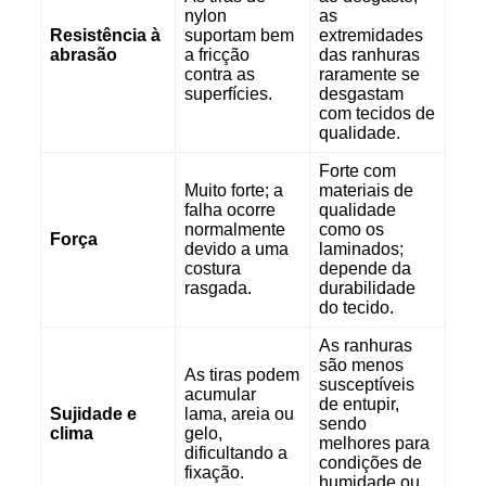
nylon
as
Resistência à
suportam bem
extremidades
abrasão
a fricção
das ranhuras
contra as
raramente se
superfícies.
desgastam
com tecidos de
qualidade.
Forte com
Muito forte; a
materiais de
falha ocorre
qualidade
normalmente
como os
Força
devido a uma
laminados;
costura
depende da
rasgada.
durabilidade
do tecido.
As ranhuras
são menos
As tiras podem
susceptíveis
acumular
de entupir,
Sujidade e
lama, areia ou
sendo
clima
gelo,
melhores para
dificultando a
condições de
fixação.
humidade ou