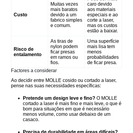
Muitas vezes
caro devido
mais baratos
aos materiais
Custo
devido a um
especiais e ao
fabrico simples
corte a laser,
e comum.
mas os custos
estão a baixar.
As tiras de
Uma superfície
nylon podem
mais lisa tem
Risco de
ficar presas
menos
entalamento
em ramos ou
probabilidades
fios.
de ficar presa.
Factores a considerar
Ao decidir entre MOLLE cosido ou cortado a laser,
pense nas suas necessidades específicas:
Pretende um design leve e fino?
O MOLLE
cortado a laser é mais fino e mais leve, o que é
bom para situações em que é necessário
menos volume, como usar debaixo de um
casaco.
Precisa de durabilidade em áreas difíceis?