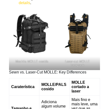
details
.
Mochila MOLLE cosida
Laser-cut MOLLE
backpack
Sewn vs. Laser-Cut MOLLE: Key Differences
MOLLE
MOLLE/PALS
Caraterística
cortado a
cosido
laser
Mais fino e
Adiciona
mais leve, uma
algum volume
Tamanho e
vez que as