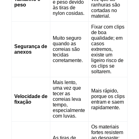
e peso devido
peso
ranhuras são
às tiras de
cortadas no
nylon cosidas.
material.
Fixar com clips
de boa
Muito seguro
qualidade; em
quando as
casos
Segurança de
correias são
extremos,
anexos
tecidas
existe um
corretamente.
ligeiro risco de
os clips se
soltarem.
Mais lento,
uma vez que
Mais rápido,
tecer as
Velocidade de
porque os clips
correias leva
fixação
entram e saem
tempo,
rapidamente.
especialmente
com luvas.
Os materiais
fortes resistem
As tiras de
ao desgaste;