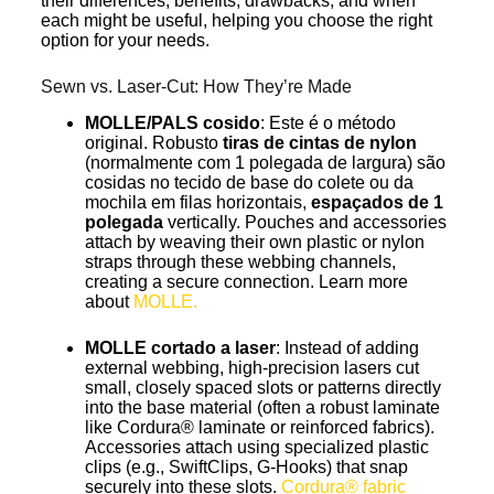
their differences, benefits, drawbacks, and when
each might be useful, helping you choose the right
option for your needs.
Sewn vs. Laser-Cut: How They’re Made
MOLLE/PALS cosido
: Este é o método
original. Robusto
tiras de cintas de nylon
(normalmente com 1 polegada de largura) são
cosidas no tecido de base do colete ou da
mochila em filas horizontais,
espaçados de 1
polegada
vertically. Pouches and accessories
attach by weaving their own plastic or nylon
straps through these webbing channels,
creating a secure connection. Learn more
about
MOLLE.
MOLLE cortado a laser
: Instead of adding
external webbing, high-precision lasers cut
small, closely spaced slots or patterns directly
into the base material (often a robust laminate
like Cordura® laminate or reinforced fabrics).
Accessories attach using specialized plastic
clips (e.g., SwiftClips, G-Hooks) that snap
securely into these slots.
Cordura® fabric