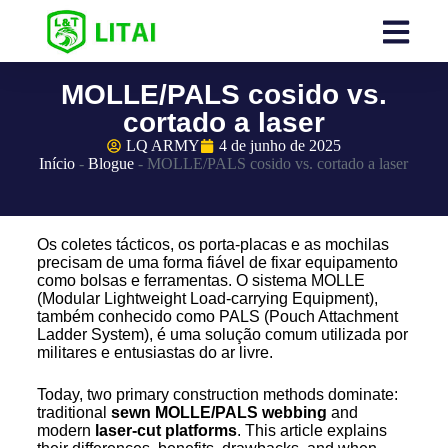
MOLLE/PALS cosido vs.
cortado a laser
LQ ARMY
4 de junho de 2025
Início
-
Blogue
-
MOLLE/PALS cosido vs. cortado a laser
Os coletes tácticos, os porta-placas e as mochilas
precisam de uma forma fiável de fixar equipamento
como bolsas e ferramentas. O sistema MOLLE
(Modular Lightweight Load-carrying Equipment),
também conhecido como PALS (Pouch Attachment
Ladder System), é uma solução comum utilizada por
militares e entusiastas do ar livre.
Today, two primary construction methods dominate:
traditional
sewn MOLLE/PALS webbing
and
modern
laser-cut platforms
. This article explains