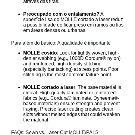
através das tiras.
Preocupado com o entalamento?
A
superfície lisa do MOLLE cortado a laser reduz
a possibilidade de ficar preso em ramos ou fios
em áreas densas ou urbanas.
Para além do básico: A qualidade é importante
MOLLE cosido
: Look for tightly woven, high-
denier webbing (e.g., 1000D Cordura® nylon)
and reinforced, high-density stitching
(especially bar tacking) at stress points. Poor
stitching is the most common failure point.
MOLLE cortado a laser
: The base material is
critical. High-quality laminated or reinforced
fabrics (e.g., Cordura® laminate, Dyneema®-
based materials) ensure strength and prevent
fraying. Precise laser cutting creates clean
slots without melted edges that could weaken
the material.
FAQs: Sewn vs. Laser-Cut MOLLE/PALS