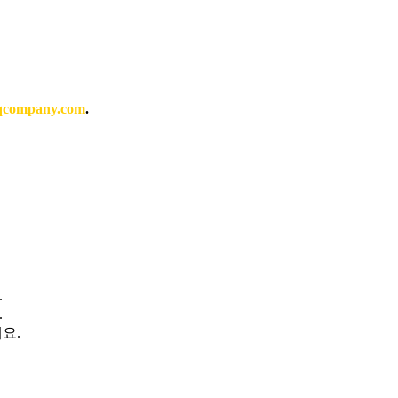
qcompany.com
.
.
.
요.