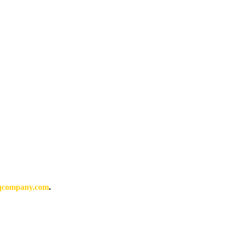
qcompany.com
.