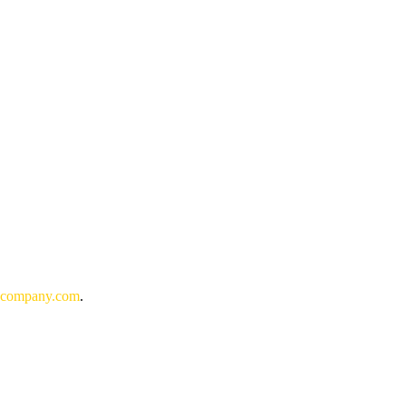
qcompany.com
.