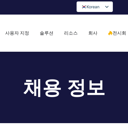
Korean
English
Spanish
사용자 지정
솔루션
리소스
회사
전시회
Portuguese
Arabic
French
German
Japanese
채용 정보
Russian
Bulgarian
Greek
Czech
Romanian