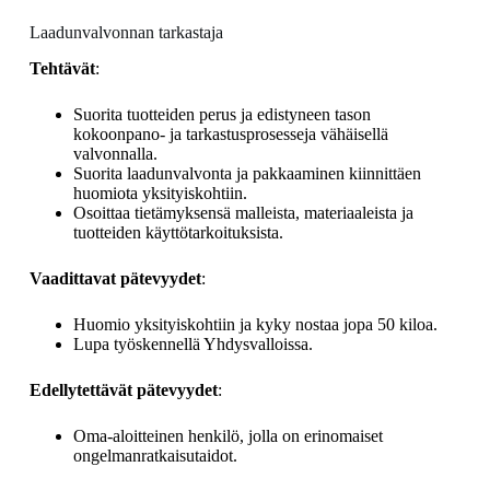
Laadunvalvonnan tarkastaja
Tehtävät
:
Suorita tuotteiden perus ja edistyneen tason
kokoonpano- ja tarkastusprosesseja vähäisellä
valvonnalla.
Suorita laadunvalvonta ja pakkaaminen kiinnittäen
huomiota yksityiskohtiin.
Osoittaa tietämyksensä malleista, materiaaleista ja
tuotteiden käyttötarkoituksista.
Vaadittavat pätevyydet
:
Huomio yksityiskohtiin ja kyky nostaa jopa 50 kiloa.
Lupa työskennellä Yhdysvalloissa.
Edellytettävät pätevyydet
:
Oma-aloitteinen henkilö, jolla on erinomaiset
ongelmanratkaisutaidot.