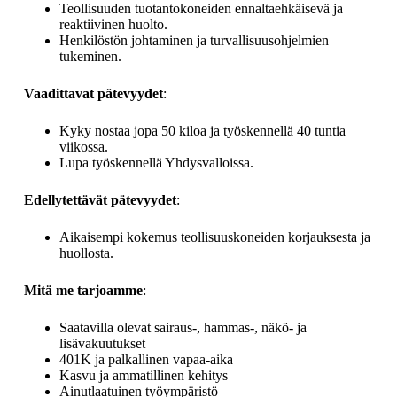
Teollisuuden tuotantokoneiden ennaltaehkäisevä ja
reaktiivinen huolto.
Henkilöstön johtaminen ja turvallisuusohjelmien
tukeminen.
Vaadittavat pätevyydet
:
Kyky nostaa jopa 50 kiloa ja työskennellä 40 tuntia
viikossa.
Lupa työskennellä Yhdysvalloissa.
Edellytettävät pätevyydet
:
Aikaisempi kokemus teollisuuskoneiden korjauksesta ja
huollosta.
Mitä me tarjoamme
:
Saatavilla olevat sairaus-, hammas-, näkö- ja
lisävakuutukset
401K ja palkallinen vapaa-aika
Kasvu ja ammatillinen kehitys
Ainutlaatuinen työympäristö