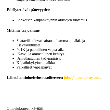
Edellytettävät pätevyydet
:
Sähköisen kaupankäynnin alustojen tuntemus.
Mitä me tarjoamme
:
Saatavilla olevat sairaus-, hammas-, näkö- ja
lisävakuutukset
401K ja palkallinen vapaa-aika
Kasvu ja ammatillinen kehitys
Ainutlaatuinen työympäristö
Kilpailukykyinen palkka
Palkalliset vapaapäivät
Lähetä ansioluettelosi osoitteeseen
jobs@lqcompany.com
.
Ompelukoneen käyttäjä