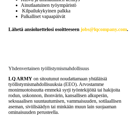
Ainutlaatuinen työympäristö
Kilpailukykyinen palkka
Palkalliset vapaapäivät
Lähetä ansioluettelosi osoitteeseen
jobs@lqcompany.com
.
Yhdenvertainen työllistymismahdollisuus
LQ ARMY
on sitoutunut noudattamaan yhtäläisiä
työllistymismahdollisuuksia (EEO). Arvostamme
monimuotoisuutta emmekä syrji työntekijöitä tai hakijoita
rodun, uskonnon, ihonvärin, kansallisen alkuperän,
seksuaalisen suuntautumisen, vammaisuuden, sotilaallisen
aseman, siviilisäädyn tai minkään muun lain suojaaman
ominaisuuden perusteella.