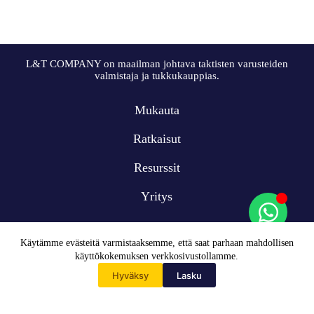
L&T COMPANY on maailman johtava taktisten varusteiden
valmistaja ja tukkukauppias.
Mukauta
Ratkaisut
Resurssit
Yritys
Käytämme evästeitä varmistaaksemme, että saat parhaan mahdollisen
käyttökokemuksen verkkosivustollamme.
Hyväksy
Lasku
Etusivu
Tekijänoikeus © 2009-2024 L&T COMPANY Co, Ltd. Kaikki
oikeudet pidätetään
WhatsApp