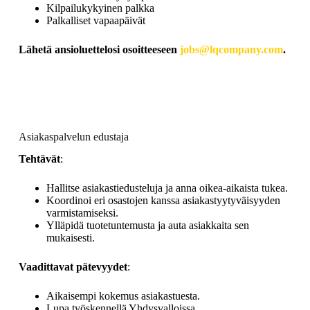
Kilpailukykyinen palkka
Palkalliset vapaapäivät
Lähetä ansioluettelosi osoitteeseen
jobs@lqcompany.com
.
Asiakaspalvelun edustaja
Tehtävät
:
Hallitse asiakastiedusteluja ja anna oikea-aikaista tukea.
Koordinoi eri osastojen kanssa asiakastyytyväisyyden
varmistamiseksi.
Ylläpidä tuotetuntemusta ja auta asiakkaita sen
mukaisesti.
Vaadittavat pätevyydet
:
Aikaisempi kokemus asiakastuesta.
Lupa työskennellä Yhdysvalloissa.