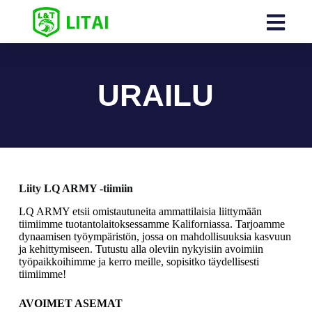
URAILU
Liity LQ ARMY -tiimiin
LQ ARMY etsii omistautuneita ammattilaisia liittymään
tiimiimme tuotantolaitoksessamme Kaliforniassa. Tarjoamme
dynaamisen työympäristön, jossa on mahdollisuuksia kasvuun
ja kehittymiseen. Tutustu alla oleviin nykyisiin avoimiin
työpaikkoihimme ja kerro meille, sopisitko täydellisesti
tiimiimme!
AVOIMET ASEMAT