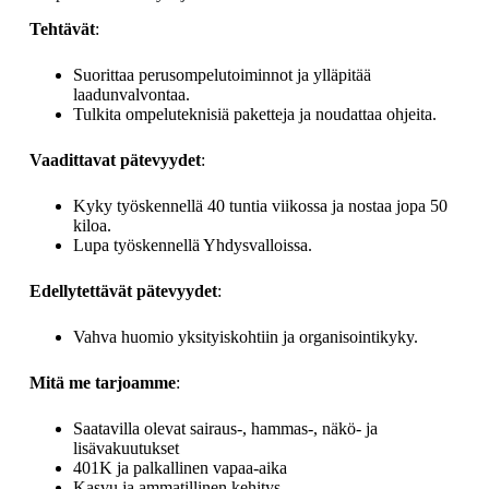
Tehtävät
:
Suorittaa perusompelutoiminnot ja ylläpitää
laadunvalvontaa.
Tulkita ompeluteknisiä paketteja ja noudattaa ohjeita.
Vaadittavat pätevyydet
:
Kyky työskennellä 40 tuntia viikossa ja nostaa jopa 50
kiloa.
Lupa työskennellä Yhdysvalloissa.
Edellytettävät pätevyydet
:
Vahva huomio yksityiskohtiin ja organisointikyky.
Mitä me tarjoamme
:
Saatavilla olevat sairaus-, hammas-, näkö- ja
lisävakuutukset
401K ja palkallinen vapaa-aika
Kasvu ja ammatillinen kehitys