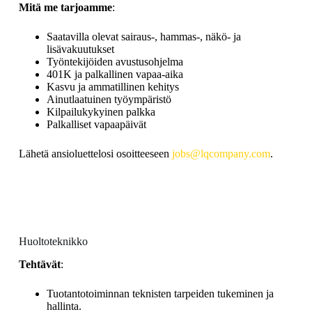
Mitä me tarjoamme
:
Saatavilla olevat sairaus-, hammas-, näkö- ja
lisävakuutukset
Työntekijöiden avustusohjelma
401K ja palkallinen vapaa-aika
Kasvu ja ammatillinen kehitys
Ainutlaatuinen työympäristö
Kilpailukykyinen palkka
Palkalliset vapaapäivät
Lähetä ansioluettelosi osoitteeseen
jobs@lqcompany.com
.
Huoltoteknikko
Tehtävät
:
Tuotantotoiminnan teknisten tarpeiden tukeminen ja
hallinta.