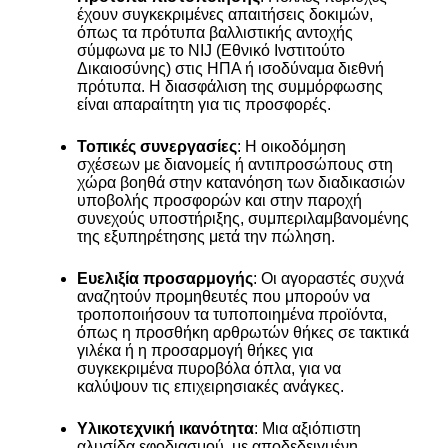
έχουν συγκεκριμένες απαιτήσεις δοκιμών,
όπως τα πρότυπα βαλλιστικής αντοχής
σύμφωνα με το NIJ (Εθνικό Ινστιτούτο
Δικαιοσύνης) στις ΗΠΑ ή ισοδύναμα διεθνή
πρότυπα. Η διασφάλιση της συμμόρφωσης
είναι απαραίτητη για τις προσφορές.
Τοπικές συνεργασίες
: Η οικοδόμηση
σχέσεων με διανομείς ή αντιπροσώπους στη
χώρα βοηθά στην κατανόηση των διαδικασιών
υποβολής προσφορών και στην παροχή
συνεχούς υποστήριξης, συμπεριλαμβανομένης
της εξυπηρέτησης μετά την πώληση.
Ευελιξία προσαρμογής
: Οι αγοραστές συχνά
αναζητούν προμηθευτές που μπορούν να
τροποποιήσουν τα τυποποιημένα προϊόντα,
όπως η προσθήκη αρθρωτών θήκες σε τακτικά
γιλέκα ή η προσαρμογή θήκες για
συγκεκριμένα πυροβόλα όπλα, για να
καλύψουν τις επιχειρησιακές ανάγκες.
Υλικοτεχνική ικανότητα
: Μια αξιόπιστη
αλυσίδα εφοδιασμού, με αποδεδειγμένη