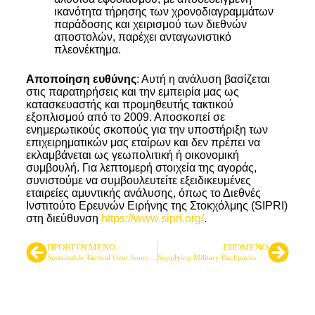
ικανότητα τήρησης των χρονοδιαγραμμάτων
παράδοσης και χειρισμού των διεθνών
αποστολών, παρέχει ανταγωνιστικό
πλεονέκτημα.
Αποποίηση ευθύνης
: Αυτή η ανάλυση βασίζεται
στις παρατηρήσεις και την εμπειρία μας ως
κατασκευαστής και προμηθευτής τακτικού
εξοπλισμού από το 2009. Αποσκοπεί σε
ενημερωτικούς σκοπούς για την υποστήριξη των
επιχειρηματικών μας εταίρων και δεν πρέπει να
εκλαμβάνεται ως γεωπολιτική ή οικονομική
συμβουλή. Για λεπτομερή στοιχεία της αγοράς,
συνιστούμε να συμβουλευτείτε εξειδικευμένες
εταιρείες αμυντικής ανάλυσης, όπως το Διεθνές
Ινστιτούτο Ερευνών Ειρήνης της Στοκχόλμης (SIPRI)
στη διεύθυνση
https://www.sipri.org/
.
ΠΡΟΗΓΟΎΜΕΝΟ
ΕΠΌΜΕΝΟ
Sustainable Tactical Gear Sourcing: A B2B Buyer’s Guide to Value & Compliance
Supplying Military Backpacks to NATO-Member Forces: A Practical OEM/ODM Sourcing Guide (With Brand Examples)