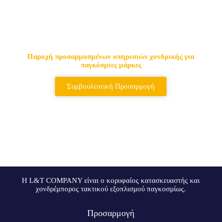
Κορυφαίος προμηθευτής
τακτικών τσαντών & σακιδίων
πλάτης
Παροχή προσαρμοσμένων υπηρεσιών χονδρικής για
παγκόσμιες μάρκες
Συμβουλευτική Προσαρμογή
Η L&T COMPANY είναι ο κορυφαίος κατασκευαστής και
χονδρέμπορος τακτικού εξοπλισμού παγκοσμίως.
Προσαρμογή