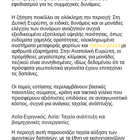
εφοδιασμού για τις συμμαχικές δυνάμεις.
Η ζήτηση ποικίλλει σε ολόκληρη την περιοχή: Στη
Δυτική Ευρώπη, οι ειδικές δυνάμεις και οι μονάδες
ελέγχου των συνόρων αναζητούν συχνά
εξειδικευμένο εξοπλισμό υψηλής ποιότητας, όπως
ενδύματα χαμηλής ορατότητας, ολοκληρωμένα
συστήματα μεταφοράς φορτίων και
τακτικά γιλέκα
με
αρθρωτά εξαρτήματα. Στην Ανατολική Ευρώπη, οι
προμήθειες μεγαλύτερης κλίμακας για μονάδες
πεζικού είναι συνηθισμένες, ιδίως δεδομένου ότι τα
πρόσφατα γεωπολιτικά γεγονότα έχουν επιταχύνει
τις δαπάνες.
Οι τομείς εστίασης περιλαμβάνουν βασικές
πανοπλίες σώματος, κράνη και τακτικά γιλέκα που
προσφέρουν αξιόπιστες επιδόσεις σε ανταγωνιστικό
κόστος, συχνά για ανάγκες ταχείας ανάπτυξης.
Ασία-Ειρηνικός: Ασία: Ταχεία ανάπτυξη και
βιομηχανικές συνεργασίες
Η περιοχή αυτή παρουσιάζει ταχεία αύξηση των
αμυντικών δαπανών, με τα έθνη να εκσυγχρονίζουν