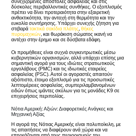
συνεχιζόμενες αποστολές ασφαλείας και στις
δύσκολες περιβαλλοντικές συνθήκες. Ο εξοπλισμός
πρέπει να δίνει προτεραιότητα στην εξαιρετική
ανθεκτικότητα, την αντοχή στη θερμότητα και την
ευκολία συντήρησης. Υπάρχει συνεχής ζήτηση για
στιβαρά
τακτικά σακίδια πλάτης
,
θήκες
πυρομαχικών
, και θωράκιση σώματος ικανή να
αντέχει στην έρημο και σε δύσβατα εδάφη.
Οι προμήθειες είναι συχνά συγκεντρωτικές μέσω
κυβερνητικών οργανισμών, αλλά υπάρχει επίσης μια
σημαντική αγορά για τους ιδιώτες στρατιωτικούς
εργολάβους (PMC) και τις ιδιωτικές εταιρείες
ασφαλείας (PSC). Αυτοί οι αγοραστές απαιτούν
αξιόπιστο, έτοιμο εξοπλισμό για τις προσωπικές
λεπτομέρειες ασφαλείας, συμπεριλαμβανομένων
ειδών όπως ιμάντες σκύλων για τις μονάδες K9 σε
επιχειρήσεις περιπολίας.
Νότια Αμερική: Αξιών: Διαφορετικές Ανάγκες και
Μηχανική Αξίας
Η αγορά της Νότιας Αμερικής είναι πολυποίκιλη, με
τις απαιτήσεις να διαφέρουν ανά χώρα και να
επηρεάζονται από τους περιορισμούς του