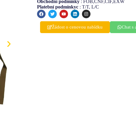
Finnish
Obchodní podmínky
: FOB,CNF,CIF,EXW
Platební podmínkyc
: T/T, L/C
Korean
Swedish
Žádost o cenovou nabídku
Chat s
Indonesian
Italian
Lithuanian
Turkish