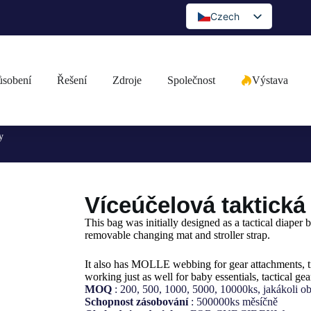
Czech
English
Spanish
ůsobení
Řešení
Zdroje
Společnost
Výstava
Portuguese
Arabic
French
y
German
Japanese
Víceúčelová taktická
Russian
Bulgarian
This bag was initially designed as a tactical diaper b
removable changing mat and stroller strap.
Greek
It also has MOLLE webbing for gear attachments, ti
Romanian
working just as well for baby essentials, tactical gear
MOQ
: 200, 500, 1000, 5000, 10000ks, jakákoli obj
Ukrainian
Schopnost zásobování
: 500000ks měsíčně