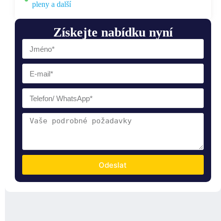
pleny a další
Získejte nabídku nyní
Odeslat