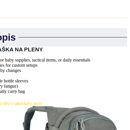
opis
AŠKA NA PLENY
r baby supplies, tactical items, or daily essentials
ies for custom setups
aby changes
de bottle sleeves
y fatigue)
daily carry bag
dětí v taktickém stylu