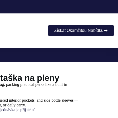
Získat Okamžitou Nabídku
 taška na pleny
ag, packing practical perks like a built-in
ered interior pockets, and side bottle sleeves—
, or daily carry.
ednávka je přijatelná.