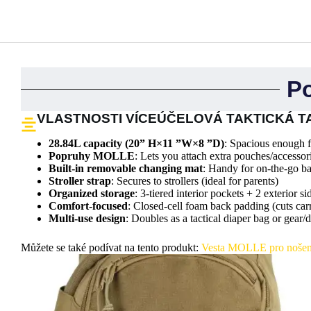
P
VLASTNOSTI VÍCEÚČELOVÁ TAKTICKÁ T
28.84L capacity (20” H×11 ”W×8 ”D)
: Spacious enough fo
Popruhy MOLLE
: Lets you attach extra pouches/accessor
Built-in removable changing mat
: Handy for on-the-go b
Stroller strap
: Secures to strollers (ideal for parents)
Organized storage
: 3-tiered interior pockets + 2 exterior si
Comfort-focused
: Closed-cell foam back padding (cuts carr
Multi-use design
: Doubles as a tactical diaper bag or gear/
Můžete se také podívat na tento produkt:
Vesta MOLLE pro nošení 