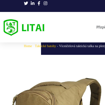
Přizp
Home
-
Taktické batohy
-
Víceúčelová taktická taška na plen